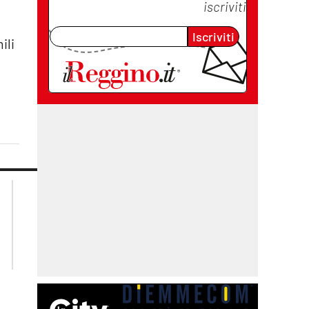
iscriviti
Iscriviti
ili
lacplay.it
lacitymag.it
lactv.it
lacapitalenews.it
laconair.it
cosenzachannel.it
ilvibonese.it
catanzarochannel.it