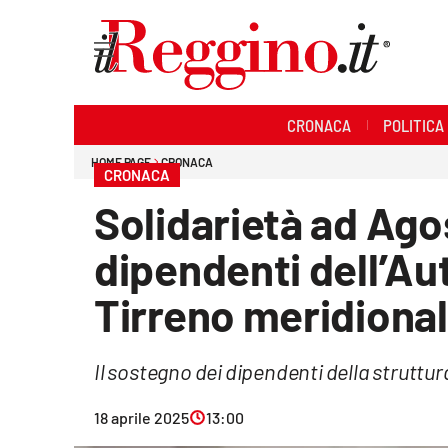
Sezioni
CRONACA
POLITICA
Cronaca
HOME PAGE
CRONACA
CRONACA
Politica
Solidarietà ad Agos
Sanità
dipendenti dell’Au
Ambiente
Tirreno meridional
Società
Il sostegno dei dipendenti della struttura
Cultura
18 aprile 2025
13:00
Economia e lavoro