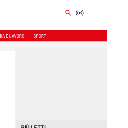
IA E LAVORO
SPORT
PIÙ LETTI