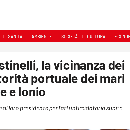
SANITÀ
AMBIENTE
SOCIETÀ
CULTURA
ECONOM
tinelli, la vicinanza dei
torità portuale dei mari
e e Ionio
 al loro presidente per l'atti intimidatorio subito