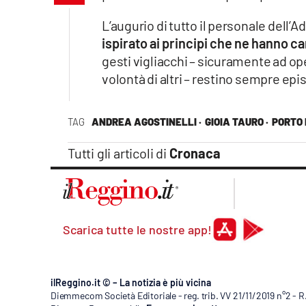
Apple
L’augurio di tutto il personale dell’A
ispirato ai principi che ne hanno c
gesti vigliacchi – sicuramente ad o
volontà di altri – restino sempre epis
Vai
TAG
ANDREA AGOSTINELLI ·
GIOIA TAURO ·
PORTO 
Tutti gli articoli di
Cronaca
Scarica tutte le nostre app!
ilReggino.it © – La notizia è più vicina
Diemmecom Società Editoriale - reg. trib. VV 21/11/2019 n°2 - 