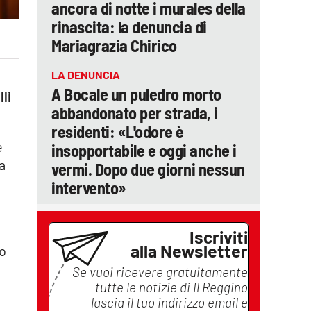
ancora di notte i murales della
rinascita: la denuncia di
Mariagrazia Chirico
LA DENUNCIA
A Bocale un puledro morto
li
abbandonato per strada, i
residenti: «L'odore è
e
insopportabile e oggi anche i
ia
vermi. Dopo due giorni nessun
intervento»
Iscriviti
alla Newsletter
no
Se vuoi ricevere gratuitamente
tutte le notizie di
Il Reggino
lascia il tuo indirizzo email e