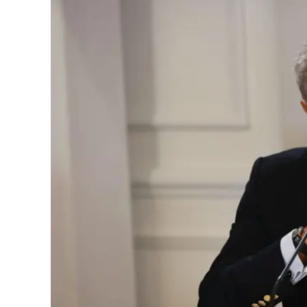
Eventi
Sport
Streaming
LaC TV
Lac Network
LaC OnAir
LaC
Network
lacplay.it
lactv.it