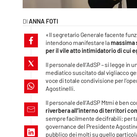
laconair.it
ANNA FOTI
lacitymag.it
«Il segretario Generale facente funzio
ilreggino.it
intendono manifestare la
massima so
per il vile atto intimidatorio di cui e
cosenzachannel.it
Il personale dell’AdSP – si legge in u
ilvibonese.it
mediatico suscitato dal vigliacco ges
voce di totale condivisione per l’op
catanzarochannel.it
Agostinelli.
lacapitalenews.it
Il personale dell’AdSP Mtmi è ben con
riverbera all’interno di territori c
App
sempre facilmente decifrabili; per ta
governance del Presidente Agostinel
Android
pubblico dei molti su quello particol