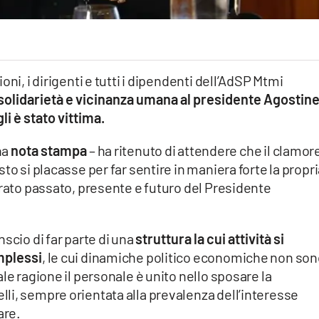
ni, i dirigenti e tutti i dipendenti dell’AdSP Mtmi
lidarietà e vicinanza umana al presidente Agostinel
gli è stato vittima.
na
nota stampa
– ha ritenuto di attendere che il clamor
to si placasse per far sentire in maniera forte la propr
erato passato, presente e futuro del Presidente
scio di far parte di una
struttura la cui attività si
omplessi
, le cui dinamiche politico economiche non so
le ragione il personale è unito nello sposare la
li, sempre orientata alla prevalenza dell’interesse
are.