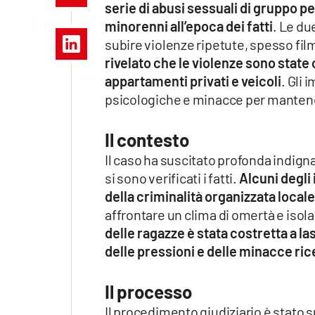
serie di abusi sessuali di gruppo pe
Apple
minorenni all’epoca dei fatti
. Le du
subire violenze ripetute, spesso film
rivelato che le violenze sono state
appartamenti privati e veicoli
. Gli 
Vai
psicologiche e minacce per mantenere
Il contesto
Il caso ha suscitato profonda indigna
si sono verificati i fatti.
Alcuni degli 
della criminalità organizzata locale
affrontare un clima di omertà e iso
delle ragazze è stata costretta a la
delle pressioni e delle minacce ri
Il processo
Il procedimento giudiziario è stato s