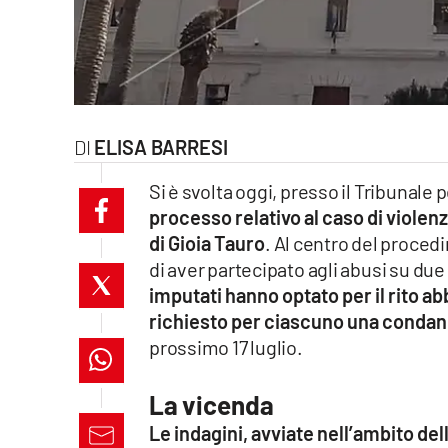
laconair.it
lacitymag.it
ilreggino.it
ELISA BARRESI
cosenzachannel.it
Si è svolta oggi, presso il Tribunale 
processo relativo al caso di violen
ilvibonese.it
di Gioia Tauro
. Al centro del procedi
catanzarochannel.it
di aver partecipato agli abusi su du
imputati hanno optato per il rito a
lacapitalenews.it
richiesto per ciascuno una condann
prossimo 17 luglio.
App
La vicenda
Android
Le indagini, avviate nell’ambito de