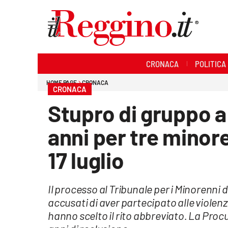
Sezioni
CRONACA
POLITICA
Cronaca
HOME PAGE
CRONACA
CRONACA
Politica
Stupro di gruppo a
Sanità
anni per tre minore
Ambiente
17 luglio
Società
Il processo al Tribunale per i Minorenni d
Cultura
accusati di aver partecipato alle violenz
hanno scelto il rito abbreviato. La Pro
Economia e lavoro