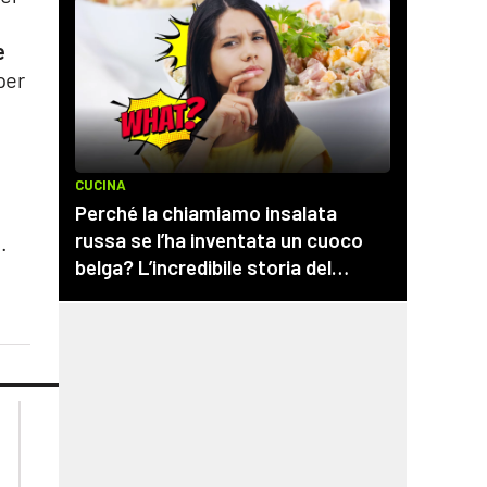
e
per
.
.
lacplay.it
lacitymag.it
lactv.it
lacapitalenews.it
laconair.it
cosenzachannel.it