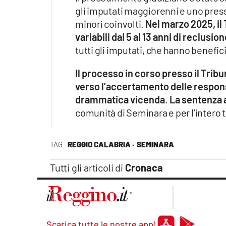
gli imputati maggiorenni e uno presso
minori coinvolti.
Nel marzo 2025, il
variabili dai 5 ai 13 anni di reclusio
tutti gli imputati, che hanno benefici
Il processo in corso presso il Trib
verso l’accertamento delle responsab
drammatica vicenda
.
La sentenza a
comunità di Seminara e per l’intero 
TAG
REGGIO CALABRIA ·
SEMINARA
Tutti gli articoli di
Cronaca
Scarica tutte le nostre app!