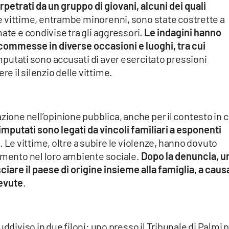
rpetrati da un gruppo di giovani, alcuni dei quali
e vittime, entrambe minorenni, sono state costrette a
ate e condivise tra gli aggressori.
Le indagini hanno
 commesse in diverse occasioni e luoghi, tra cui
imputati sono accusati di aver esercitato pressioni
 il silenzio delle vittime.
zione nell’opinione pubblica, anche per il contesto in c
imputati sono legati da vincoli familiari a esponenti
. Le vittime, oltre a subire le violenze, hanno dovuto
lamento nel loro ambiente sociale.
Dopo la denuncia, u
sciare il paese di origine insieme alla famiglia, a caus
cevute
.
uddiviso in due filoni: uno presso il Tribunale di Palmi 