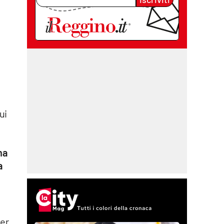
ui
na
a
per