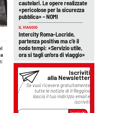
cautelari. Le opere realizzate
«pericolose per la sicurezza
pubblica» – NOMI
IL VIAGGIO
Intercity Roma-Locride,
partenza positiva ma c'è il
nodo tempi: «Servizio utile,
el
ora si tagli un'ora di viaggio»
na
ti
Iscriviti
alla Newsletter
Se vuoi ricevere gratuitamente
tutte le notizie di
Il Reggino
lascia il tuo indirizzo email e
iscriviti
Iscriviti