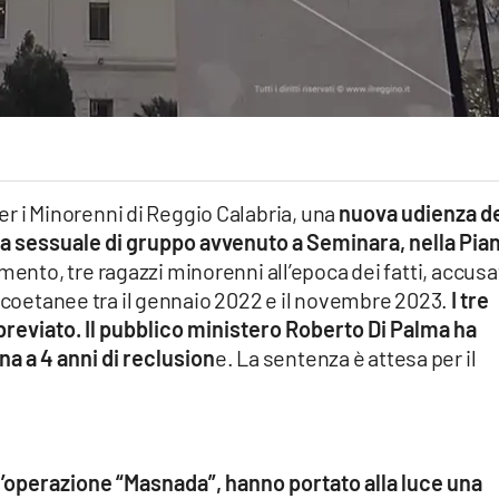
per i Minorenni di Reggio Calabria, una
nuova udienza d
za sessuale di gruppo avvenuto a Seminara, nella Pia
mento, tre ragazzi minorenni all’epoca dei fatti, accusa
e coetanee tra il gennaio 2022 e il novembre 2023.
I tre
bbreviato. Il pubblico ministero Roberto Di Palma ha
a a 4 anni di reclusion
e. La sentenza è attesa per il
ll’operazione “Masnada”, hanno portato alla luce una