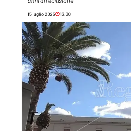
anni di reclusione
Eventi
15 luglio 2025
13:30
Sport
Streaming
LaC TV
Lac Network
LaC OnAir
LaC
Network
lacplay.it
lactv.it