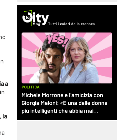
no
un
ia a
in
 la
na