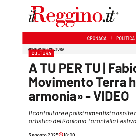
Sezioni
CRONACA
POLITICA
Cronaca
HOME PAGE
CULTURA
CULTURA
Politica
A TU PER TU | Fabi
Sanità
Movimento Terra ho
Ambiente
armonia» - VIDEO
Società
Il cantautore e polistrumentista ospite 
Cultura
artistico del Kaulonia Tarantella Festiva
Economia e lavoro
5 agosto 2025
18:00