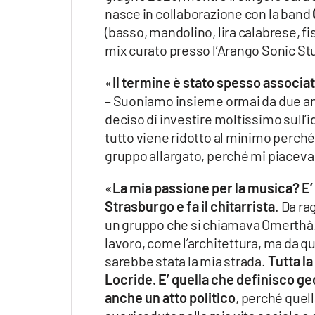
nasce in collaborazione con la band
(basso, mandolino, lira calabrese, fi
mix curato presso l’Arango Sonic St
«
Il termine è stato spesso associat
– Suoniamo insieme ormai da due ann
deciso di investire moltissimo sull’i
tutto viene ridotto al minimo perch
gruppo allargato, perché mi piaceva 
«
La mia passione per la musica? E’ 
Strasburgo e fa il chitarrista
. Da ra
un gruppo che si chiamava Omerthà. 
lavoro, come l’architettura, ma da q
sarebbe stata la mia strada.
Tutta la
Locride. E’ quella che definisco geo
anche un atto politico
, perché quell