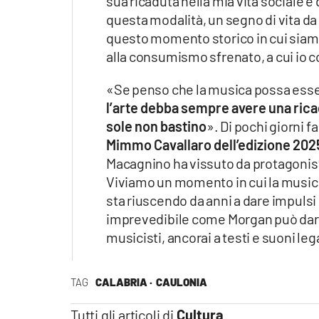
sua ricaduta nella mia vita sociale e
questa modalità, un segno di vita da 
questo momento storico in cui siamo
alla consumismo sfrenato, a cui io co
«Se penso che la musica possa essere 
l’arte debba sempre avere una rica
sole non bastino
». Di pochi giorni fa
Mimmo Cavallaro dell’edizione 2025
Macagnino ha vissuto da protagonista
Viviamo un momento in cui la musica
sta riuscendo da anni a dare impulsi af
imprevedibile come Morgan può dare 
musicisti, ancorai a testi e suoni le
TAG
CALABRIA ·
CAULONIA
Tutti gli articoli di
Cultura