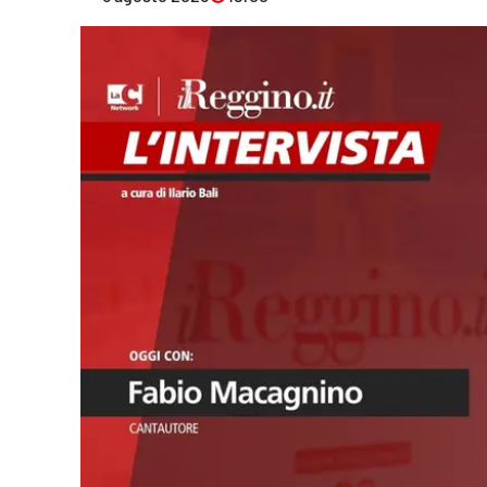
Eventi
Sport
Streaming
LaC TV
Lac Network
LaC OnAir
LaC
Network
lacplay.it
lactv.it