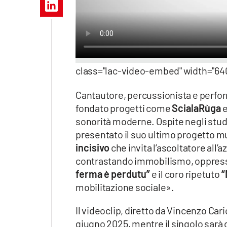
Apple
Vai
class="lac-video-embed" width="640
Cantautore, percussionista e perfor
fondato progetti come
ScialaRùga
sonorità moderne. Ospite negli studi
presentato il suo ultimo progetto mu
incisivo
che invita l’ascoltatore all’a
contrastando immobilismo, oppressio
ferma è perdutu”
e il coro ripetuto
“
mobilitazione sociale».
Il videoclip, diretto da Vincenzo Cari
giugno 2025, mentre il singolo sarà d