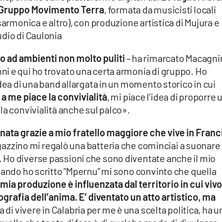
Gruppo Movimento Terra
, formata da musicisti locali
sarmonica e altro), con produzione artistica di Mujura e
udio di Caulonia
o ad ambienti non molto puliti
– ha rimarcato Macagni
i e qui ho trovato una certa armonia di gruppo. Ho
dea di una band allargata in un momento storico in cui
é
a me piace la convivialità
, mi piace l’idea di proporre 
la convivialità anche sul palco».
nata grazie a mio fratello maggiore che vive in Franc
gazzino mi regalò una batteria che cominciai a suonare 
Ho diverse passioni che sono diventate anche il mio
uando ho scritto “Mpernu” mi sono convinto che quella
 mia produzione è influenzata dal territorio in cui vivo,
grafia dell’anima. E’ diventato un atto artistico, ma
a di vivere in Calabria per me è una scelta politica, ha u