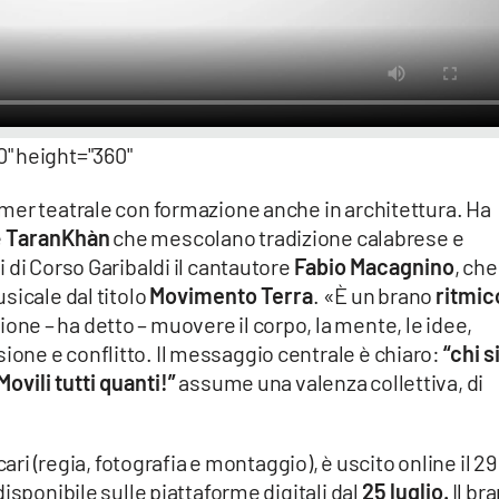
" height="360"
mer teatrale con formazione anche in architettura. Ha
e
TaranKhàn
che mescolano tradizione calabrese e
 di Corso Garibaldi il cantautore
Fabio Macagnino
, che
sicale dal titolo
Movimento Terra
. «È un brano
ritmic
zione – ha detto – muovere il corpo, la mente, le idee,
ne e conflitto. Il messaggio centrale è chiaro:
“chi s
Movili tutti quanti!”
assume una valenza collettiva, di
cari (regia, fotografia e montaggio), è uscito online il 29
isponibile sulle piattaforme digitali dal
25 luglio.
Il br