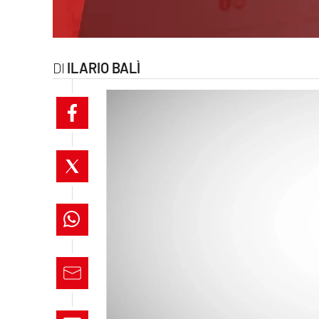
laconair.it
lacitymag.it
ILARIO BALÌ
ilreggino.it
cosenzachannel.it
ilvibonese.it
catanzarochannel.it
lacapitalenews.it
App
Android