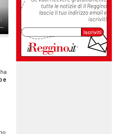
tutte le notizie di
Il Reggino
lascia il tuo indirizzo email e
iscriviti
Iscriviti
 ha
o e
i
ano