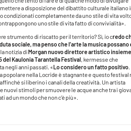
 quello che tento di fare è di qualche modo di divulgare
mettere a disposizione del dibattito culturale italiano 
 condizionati completamente da uno stile di vita volt
ntrappongono uno stile di vita fatto di convivialità».
strumento di riscatto per il territorio? Sì, io c
redo c
duta sociale, ma penso che l’arte la musica possano 
 la notizia di
Morgan nuovo direttore artistico insieme
 del Kaulonia Tarantella Festival
, kermesse che
 negli anni passati. «
Lo considero un fatto positivo
.
 popolare nella Locride è stagnante e questo festival
finché si liberino i canali della creatività. Un artista
nuovi stimoli per smuovere le acque anche tra i giov
gati ad un mondo che non c’è più».