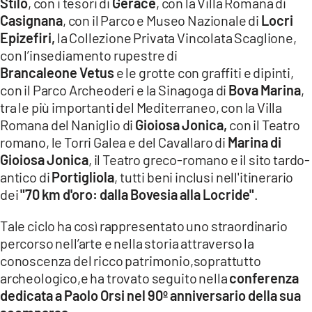
Stilo
, con i tesori di
Gerace
, con la Villa Romana di
Casignana
, con il Parco e Museo Nazionale di
Locri
Epizefiri,
la Collezione Privata Vincolata Scaglione,
con l’insediamento rupestre di
Brancaleone Vetus
e le grotte con graffiti e dipinti,
con il Parco Archeoderi e la Sinagoga di
Bova Marina
,
tra le più importanti del Mediterraneo, con la Villa
Romana del Naniglio di
Gioiosa Jonica,
con il Teatro
romano, le Torri Galea e del Cavallaro di
Marina di
Gioiosa Jonica
, il Teatro greco-romano e il sito tardo-
antico di
Portigliola
, tutti beni inclusi nell'itinerario
dei
"70 km d'oro: dalla Bovesia alla Locride"
.
Tale ciclo ha così rappresentato uno straordinario
percorso nell’arte e nella storia attraverso la
conoscenza del ricco patrimonio,soprattutto
archeologico,e ha trovato seguito nella
conferenza
dedicata a Paolo Orsi nel 90º anniversario della sua