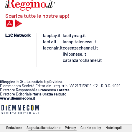
Scarica tutte le nostre app!
LaC Network
lacplay.it
lacitymag.it
lactv.it
lacapitalenews.it
laconair.it
cosenzachannel.it
ilvibonese.it
catanzarochannel.it
ilReggino.it © – La notizia è più vicina
Diemmecom Società Editoriale - reg. trib. VV 21/11/2019 n°2 - R.O.C. 4049
Direttore Responsabile
Francesco Laratta
Direttore Editoriale
Maria Grazia Falduto
www.diemmecom.it
Redazione
Segnala alla redazione
Privacy
Cookie policy
Note legali