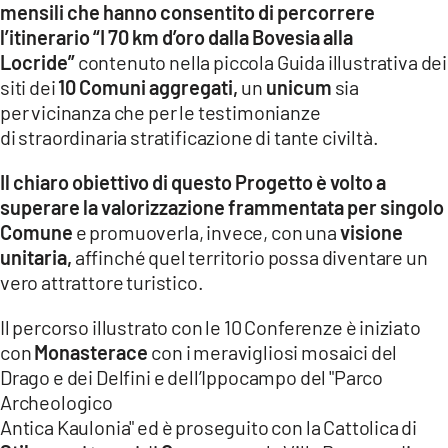
mensili che hanno consentito di percorrere
l’itinerario “I 70 km d’oro dalla Bovesia alla
LACITYMAG.IT
Locride”
contenuto nella piccola Guida illustrativa dei
ILREGGINO.IT
siti dei
10 Comuni aggregati,
un
unicum
sia
per vicinanza che per le testimonianze
COSENZACHANNEL.IT
di straordinaria stratificazione di tante civiltà.
ILVIBONESE.IT
Il chiaro obiettivo di questo Progetto è volto a
superare la valorizzazione frammentata per singolo
CATANZAROCHANNEL.IT
Comune
e promuoverla, invece, con una
visione
LACAPITALENEWS.IT
unitaria,
affinché quel territorio possa diventare un
vero attrattore turistico.
App
Il percorso illustrato con le 10 Conferenze è iniziato
ANDROID
con
Monasterace
con i meravigliosi mosaici del
Drago e dei Delfini e dell’Ippocampo del "Parco
APPLE
Archeologico
Antica Kaulonia" ed è proseguito con la Cattolica di