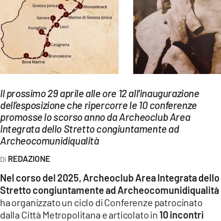
EVENTI
SPORT
Streaming
LAC TV
Il prossimo 29 aprile alle ore 12 all'inaugurazione
LAC NETWORK
dell’esposizione che ripercorre le 10 conferenze
promosse lo scorso anno da Archeoclub Area
LAC ONAIR
Integrata dello Stretto congiuntamente ad
Archeocomunidiqualità
LaC
Network
REDAZIONE
LACPLAY.IT
Nel corso del 2025, Archeoclub Area Integrata dello
Stretto congiuntamente ad Archeocomunidiqualità
LACTV.IT
ha organizzato un ciclo di Conferenze patrocinato
dalla Città Metropolitana e articolato in
10 incontri
LACONAIR.IT