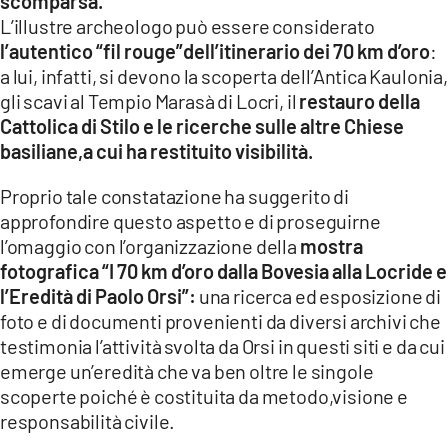
scomparsa.
L’illustre archeologo può essere considerato
l’autentico “fil rouge”dell’itinerario dei 70 km d’oro
:
a lui, infatti, si devono la scoperta dell’Antica Kaulonia,
gli scavi al Tempio Marasà di Locri, il
restauro della
Cattolica di Stilo e le ricerche sulle altre Chiese
basiliane,a cui ha restituito visibilità.
Proprio tale constatazione ha suggerito di
approfondire questo aspetto e di proseguirne
l’omaggio con l’organizzazione della
mostra
fotografica “I 70 km d’oro dalla Bovesia alla Locride e
l’Eredità di Paolo Orsi”:
una ricerca ed esposizione di
foto e di documenti provenienti da diversi archivi che
testimonia l’attività svolta da Orsi in questi siti e da cui
emerge un’eredità che va ben oltre le singole
scoperte poiché è costituita da metodo,visione e
responsabilità civile.