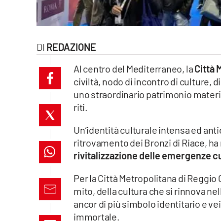
laconair.it
lacitymag.it
REDAZIONE
ilreggino.it
Al centro del Mediterraneo, la
Città 
civiltà, nodo di incontro di culture, d
cosenzachannel.it
uno straordinario patrimonio material
riti.
ilvibonese.it
Un’identità culturale intensa ed ant
catanzarochannel.it
ritrovamento dei Bronzi di Riace, ha 
rivitalizzazione delle emergenze cul
lacapitalenews.it
Per la Città Metropolitana di Reggio 
App
mito, della cultura che si rinnova nell
ancor di più simbolo identitario e vei
Android
immortale.