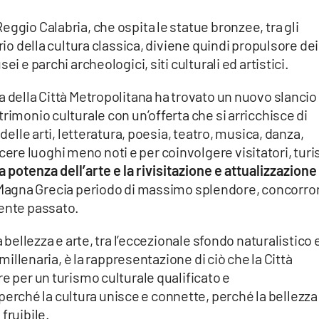
ggio Calabria, che ospita le statue bronzee, tra gli
rio della cultura classica, diviene quindi propulsore dei
i e parchi archeologici, siti culturali ed artistici.
a della Città Metropolitana ha trovato un nuovo slancio 
rimonio culturale con un’offerta che si arricchisce di
 delle arti, letteratura, poesia, teatro, musica, danza,
e luoghi meno noti e per coinvolgere visitatori, turis
a potenza dell’arte e la rivisitazione e attualizzazione
 Magna Grecia periodo di massimo splendore, concorro
cente passato.
 bellezza e arte, tra l’eccezionale sfondo naturalistico e
 millenaria, è la rappresentazione di ciò che la Città
e per un turismo culturale qualificato e
ché la cultura unisce e connette, perché la bellezza 
fruibile.