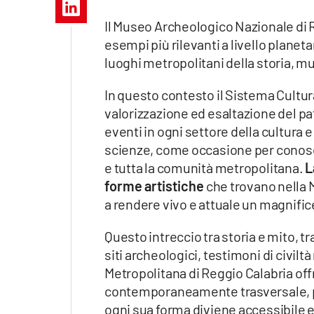
Apple
Il Museo Archeologico Nazionale di Re
esempi più rilevanti a livello planeta
luoghi metropolitani della storia, muse
Vai
In questo contesto il Sistema Cultur
valorizzazione ed esaltazione del pat
eventi in ogni settore della cultura e
scienze, come occasione per conoscer
e tutta la comunità metropolitana.
L
forme artistiche
che trovano nella
a rendere vivo e attuale un magnifi
Questo intreccio tra storia e mito, tra
siti archeologici, testimoni di civiltà
Metropolitana di Reggio Calabria offr
contemporaneamente trasversale, per
ogni sua forma diviene accessibile e 