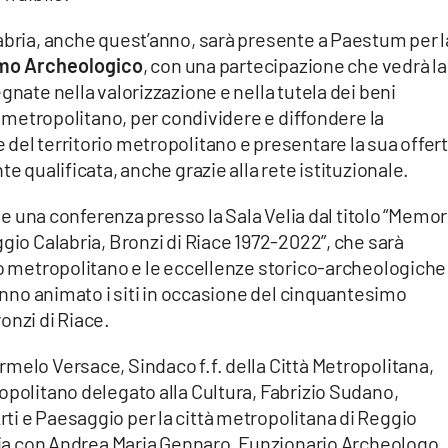
abria, anche quest’anno, sarà presente a Paestum per l
smo Archeologico
, con una partecipazione che vedrà la
gnate nella valorizzazione e nella tutela dei beni
io metropolitano, per condividere e diffondere la
del territorio metropolitano e presentare la sua offer
te qualificata, anche grazie alla rete istituzionale.
que una conferenza presso la Sala Velia dal titolo “Memor
gio Calabria, Bronzi di Riace 1972-2022”, che sarà
io metropolitano e le eccellenze storico-archeologiche
hanno animato i siti in occasione del cinquantesimo
onzi di Riace.
melo Versace, Sindaco f.f. della Città Metropolitana,
opolitano delegato alla Cultura, Fabrizio Sudano,
ti e Paesaggio per la città metropolitana di Reggio
ntia con Andrea Maria Gennaro, Funzionario Archeologo,