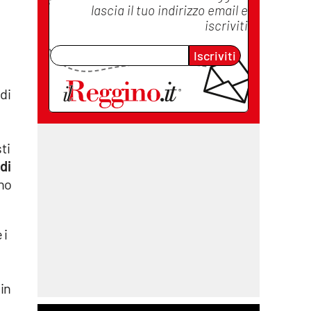
lascia il tuo indirizzo email e
iscriviti
Iscriviti
di
ti
 di
no
 i
in