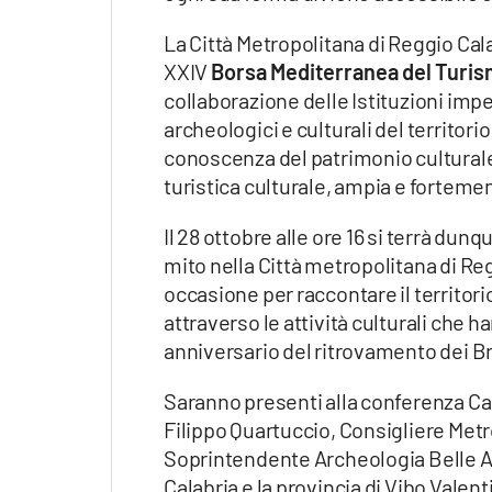
La Città Metropolitana di Reggio Cal
XXIV
Borsa Mediterranea del Turi
collaborazione delle Istituzioni impe
archeologici e culturali del territor
conoscenza del patrimonio culturale 
turistica culturale, ampia e fortemen
Il 28 ottobre alle ore 16 si terrà dun
mito nella Città metropolitana di Reg
occasione per raccontare il territor
attraverso le attività culturali che 
anniversario del ritrovamento dei Br
Saranno presenti alla conferenza Car
Filippo Quartuccio, Consigliere Metr
Soprintendente Archeologia Belle Ar
Calabria e la provincia di Vibo Vale