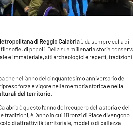
Metropolitana di Reggio Calabria
è da sempre culla di
i filosofie, di popoli. Della sua millenaria storia conserv
e e immateriale, siti archeologici e reperti, tradizioni
ica che nell’anno del cinquantesimo anniversario del
ripreso forza e vigore nella memoria storica e nella
turali del territorio
.
Calabria è questo l’anno del recupero della storia e del
e tradizioni, è l’anno in cui i Bronzi di Riace divengono
colo di attrattività territoriale, modello di bellezza