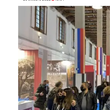
Eventi
Sport
Streaming
LaC TV
Lac Network
LaC OnAir
LaC
Network
lacplay.it
lactv.it