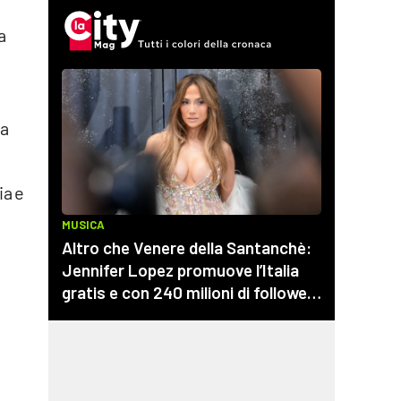
a
ta
ia e