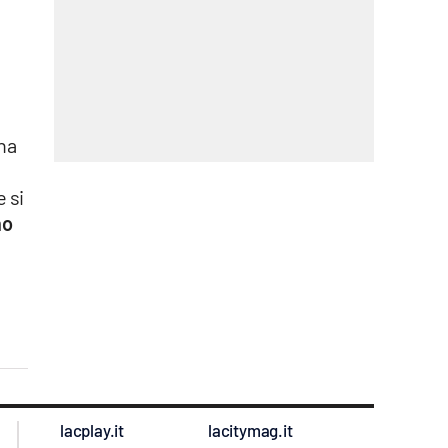
gna
e si
no
lacplay.it
lacitymag.it