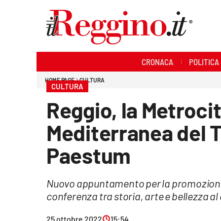
Sezioni
CRONACA
POLITICA
Cronaca
HOME PAGE
CULTURA
CULTURA
Politica
Reggio, la Metrocit
Sanità
Mediterranea del 
Ambiente
Paestum
Società
Nuovo appuntamento per la promozione de
Cultura
conferenza tra storia, arte e bellezza a
Economia e lavoro
25 ottobre 2022
15:54