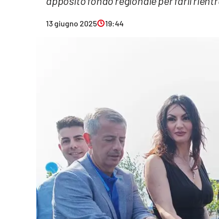
apposito fondo regionale per farli rient
Eventi
13 giugno 2025
19:44
Sport
Streaming
LaC TV
Lac Network
LaC OnAir
LaC
Network
lacplay.it
lactv.it