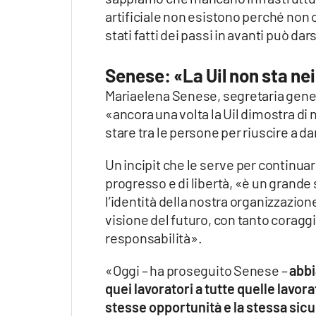
artificiale non esistono perché non c
stati fatti dei passi in avanti può da
Senese: «La Uil non sta nei
Mariaelena Senese, segretaria genera
«ancora una volta la Uil dimostra di n
stare tra le persone per riuscire a d
Un incipit che le serve per continuare
progresso e di libertà, «è un grande
l’identità della nostra organizzazion
visione del futuro, con tanto coragg
responsabilità».
«Oggi – ha proseguito Senese –
abbi
quei lavoratori a tutte quelle lavorat
stesse opportunità e la stessa sicur