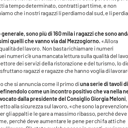
tti a tempo determinato, contratti part time, e non
hiamo che i nostri ragazzi li perdiamo dal sud, e li perd
o generale, sono più di 160 mila i ragazzi che sono and
ssimi quelli che vanno via dal Mezzogiorno.
«Allora
la qualità del lavoro. Non basta richiamare i numeri
uei numeri c’è una mancata lettura sulla qualità del lavo
settore dei servizi della ristorazione e del turismo, lo d
 sfruttano ragazzi e ragazze che hanno voglia di lavora
che si annuncia come il primo di
una serie di tavoli d
definendolo come un incontro positivo che va nella n
ocato dalla presidente del Consiglio Giorgia Meloni
,
spetto alla sicurezza sul lavoro, «che sono la prevenzion
per gli appalti e le gare a massimo ribasso, perché deve
time, perché deve aumentare le pene per chi fa atti che