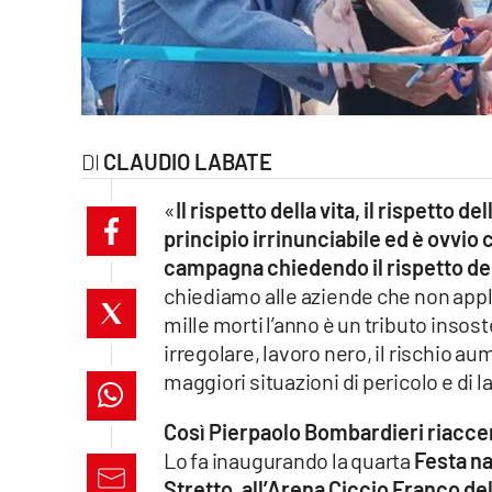
laconair.it
lacitymag.it
ilreggino.it
CLAUDIO LABATE
cosenzachannel.it
«
Il rispetto della vita, il rispetto d
principio irrinunciabile ed è ovvi
ilvibonese.it
campagna chiedendo il rispetto del
catanzarochannel.it
chiediamo alle aziende che non appl
mille morti l’anno è un tributo insos
lacapitalenews.it
irregolare, lavoro nero, il rischio a
maggiori situazioni di pericolo e di 
App
Così Pierpaolo Bombardieri riaccend
Android
Lo fa inaugurando la quarta
Festa na
Stretto, all’Arena Ciccio Franco d