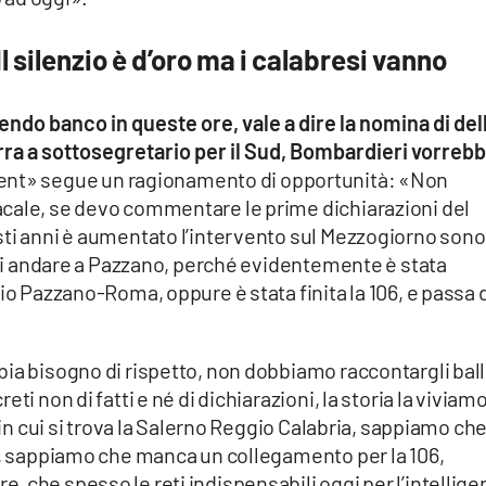
 silenzio è d’oro ma i calabresi vanno
ndo banco in queste ore, vale a dire la nomina di dell
rra a sottosegretario per il Sud, Bombardieri vorreb
nt» segue un ragionamento di opportunità: «Non
cale, se devo commentare le prime dichiarazioni del
sti anni è aumentato l’intervento sul Mezzogiorno sono
o di andare a Pazzano, perché evidentemente è stata
rio Pazzano-Roma, oppure è stata finita la 106, e passa 
ia bisogno di rispetto, non dobbiamo raccontargli ball
ti non di fatti e né di dichiarazioni, la storia la viviam
 in cui si trova la Salerno Reggio Calabria, sappiamo che
io, sappiamo che manca un collegamento per la 106,
 che spesso le reti indispensabili oggi per l’intellige