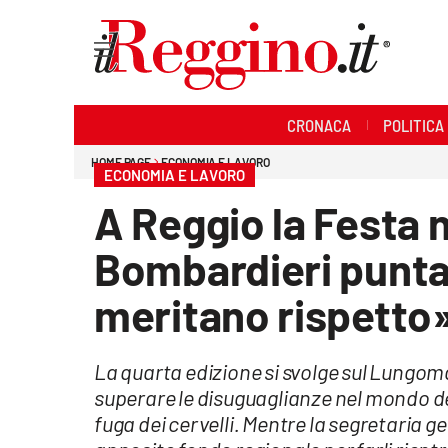
Sezioni
CRONACA
POLITICA
Cronaca
HOME PAGE
ECONOMIA E LAVORO
ECONOMIA E LAVORO
Politica
A Reggio la Festa n
Sanità
Bombardieri punta 
Ambiente
meritano rispetto
Società
La quarta edizione si svolge sul Lungoma
Cultura
superare le disuguaglianze nel mondo del 
fuga dei cervelli. Mentre la segretaria 
Economia e lavoro