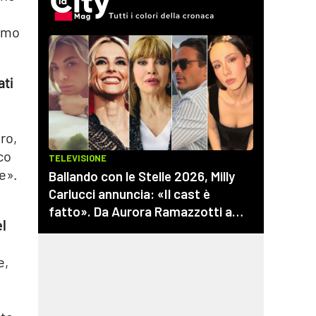
iamo
ati
ro,
ico
re».
i
el
e,