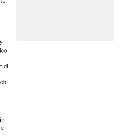
nte
e
ico
o di
 chi
i
in
se