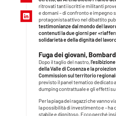
Apple
ritrovati tanti iscritti e militanti pr
e domani – di confronto e impegno so
protagonista attivo nel dibattito pub
testimonianze dal mondo del lavoro
Vai
contenuti la due giorni per «riafferm
solidarietà e della dignità del lavor
Fuga dei giovani, Bombardie
Dopo il taglio del nastro,
l’esibizione
della Valle di Cosenza e la proiezio
Commission sul territorio regiona
previsto il panel tematico dedicato a 
dumping contrattuale e gli effetti su
Per la piaga dei ragazzi che vanno v
la possibilità di investimento e – ha
stabile e dignitoso. Ecco perché ins