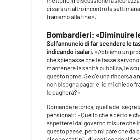
mettono in discussione la sicurezza 
ci sarà un altro incontro la settima
trarremo alla fine».
Bombardieri: «Diminuire le
Sull’annuncio di far scendere le 
indicando i salari.
«Abbiamo un proble
che spiegasse che le tasse servono p
mantenere la sanità pubblica, le scu
questo nome. Se c’è una rincorsa a no
non bisogna pagarle, io mi chiedo fr
lo pagherà?»
Domanda retorica, quella del segretar
pensionati: «Quello che è certo è che 
aspetterei dal governo misure che in
questo paese, però mi pare che da qu
ci sono stati più di venti condoni fin