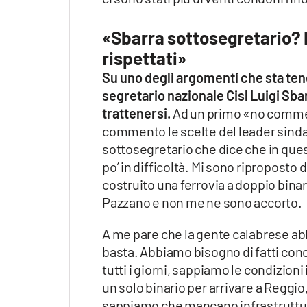
«Sbarra sottosegretario? Il
rispettati»
Su uno degli argomenti che sta tene
segretario nazionale Cisl Luigi Sba
trattenersi.
Ad un primo «no comme
commento le scelte del leader sinda
sottosegretario che dice che in que
po’ in difficoltà. Mi sono ripropost
costruito una ferrovia a doppio bina
Pazzano e non me ne sono accorto.
A me pare che la gente calabrese abb
basta. Abbiamo bisogno di fatti concre
tutti i giorni, sappiamo le condizioni
un solo binario per arrivare a Regg
sappiamo che mancano infrastrutture,