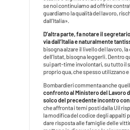
se noi continuiamo ad offrire contra
guardiamo la qualità del lavoro, risc
dall’Italia».
D’altra parte, fa notare il segretari
via dall’Italia e naturalmente tanti
bisogna alzare il livello del lavoro, 
dell’Istat, bisogna leggerli. Dentro q
sui part-time involontari, su tutto il 
proprio qua, che spesso utilizzano e
Bombardieri commenta anche quello 
confronto al Ministero del Lavoro 
solco del precedente incontro conv
che affronta i temi posti dalla Uil ri
la modifica del codice degli appalti 
dare risposta alle famiglie delle vit