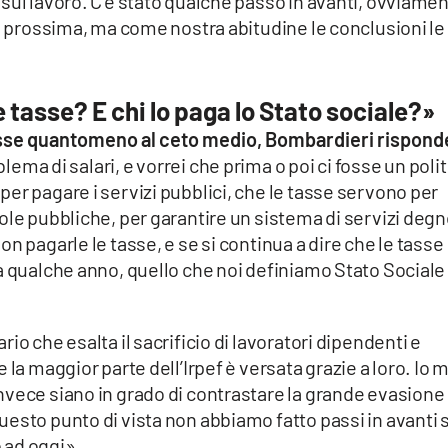
sul lavoro. C’è stato qualche passo in avanti, ovviame
na prossima, ma come nostra abitudine le conclusioni le
 tasse? E chi lo paga lo Stato sociale?»
tasse quantomeno al ceto medio, Bombardieri rispond
ma di salari, e vorrei che prima o poi ci fosse un polit
er pagare i servizi pubblici, che le tasse servono per
ole pubbliche, per garantire un sistema di servizi degn
n pagarle le tasse, e se si continua a dire che le tasse
a qualche anno, quello che noi definiamo Stato Sociale
io che esalta il sacrificio di lavoratori dipendenti e
la maggior parte dell’Irpef è versata grazie a loro. Io m
vece siano in grado di contrastare la grande evasione 
esto punto di vista non abbiamo fatto passi in avanti 
o ad oggi».