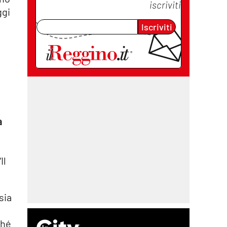
iscriviti
ggi
Iscriviti
a
Il
sia
ché