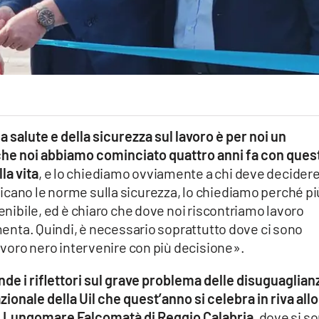
ella salute e della sicurezza sul lavoro è per noi un
o che noi abbiamo cominciato quattro anni fa con ques
la vita
, e lo chiediamo ovviamente a chi deve decidere
icano le norme sulla sicurezza, lo chiediamo perché pi
tenibile, ed è chiaro che dove noi riscontriamo lavoro
umenta. Quindi, è necessario soprattutto dove ci sono
lavoro nero intervenire con più decisione».
e i riflettori sul grave problema delle disuguaglian
zionale della Uil che quest’anno si celebra in riva allo
el Lungomare Falcomatà di Reggio Calabria
, dove si s