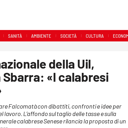
SANITÀ
AMBIENTE
SOCIETÀ
CULTURA
ECONOM
azionale della Uil,
Sbarra: «I calabresi
»
re Falcomatà con dibattiti, confronti e idee per
lavoro. L’affondo sul taglio delle tasse e sulla
generale calabrese Senese rilancia la proposta di un