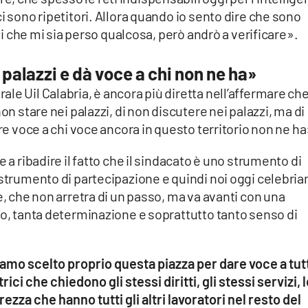
i sono ripetitori. Allora quando io sento dire che sono
rsi che mi sia perso qualcosa, però andrò a verificare».
 palazzi e dà voce a chi non ne ha»
le Uil Calabria, è ancora più diretta nell’affermare ch
on stare nei palazzi, di non discutere nei palazzi, ma di
are voce a chi voce ancora in questo territorio non ne ha
 a ribadire il fatto che il sindacato è uno strumento di
 strumento di partecipazione e quindi noi oggi celebri
e, che non arretra di un passo, ma va avanti con una
io, tanta determinazione e soprattutto tanto senso di
amo scelto proprio questa piazza per dare voce a tut
rici che chiedono gli stessi diritti, gli stessi servizi, 
ezza che hanno tutti gli altri lavoratori nel resto del