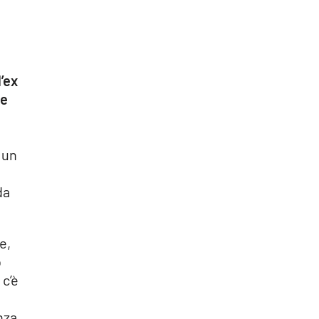
’ex
be
 un
da
e,
o
 c’è
nza