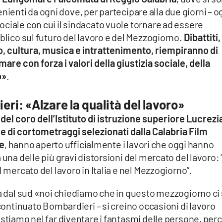
ovenienti da ogni dove, per partecipare alla due giorni – o
ciale con cui il sindacato vuole tornare ad essere
blico sul futuro del lavoro e del Mezzogiorno.
Dibattiti,
, cultura, musica e intrattenimento, riempiranno di
are con forza i valori della giustizia sociale, della
o»
.
ri: «Alzare la qualità del lavoro»
 del coro dell’Istituto di istruzione superiore Lucrezi
ne di cortometraggi selezionati dalla Calabria Film
le
, hanno aperto ufficialmente i lavori che oggi hanno
una delle più gravi distorsioni del mercato del lavoro: “
l mercato del lavoro in Italia e nel Mezzogiorno”.
ia dal sud «noi chiediamo che in questo mezzogiorno ci 
 continuato Bombardieri – si creino occasioni di lavoro
istiamo nel far diventare i fantasmi delle persone, per