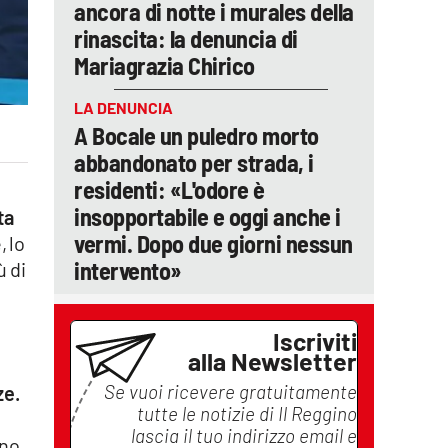
ancora di notte i murales della
rinascita: la denuncia di
Mariagrazia Chirico
LA DENUNCIA
A Bocale un puledro morto
abbandonato per strada, i
residenti: «L'odore è
insopportabile e oggi anche i
ta
vermi. Dopo due giorni nessun
, lo
intervento»
ù di
Iscriviti
alla Newsletter
Se vuoi ricevere gratuitamente
ze.
tutte le notizie di
Il Reggino
lascia il tuo indirizzo email e
ono