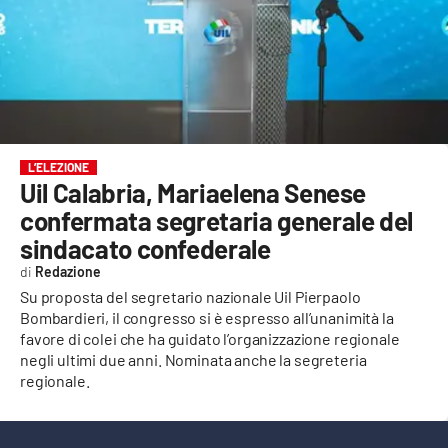
EVENTI
SPORT
Streaming
LAC TV
L’ELEZIONE
Uil Calabria, Mariaelena Senese
LAC NETWORK
confermata segretaria generale del
sindacato confederale
LAC ONAIR
Redazione
Su proposta del segretario nazionale Uil Pierpaolo
LaC
Bombardieri, il congresso si è espresso all’unanimità la
Network
favore di colei che ha guidato l’organizzazione regionale
LACPLAY.IT
negli ultimi due anni. Nominata anche la segreteria
regionale.
LACTV.IT
LACONAIR.IT