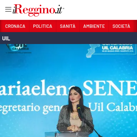
Vai
CRONACA
POLITICA
SANITÀ
AMBIENTE
SOCIETÀ
UIL
Sezioni
CRONACA
POLITICA
SANITÀ
AMBIENTE
SOCIETÀ
CULTURA
ECONOMIA E LAVORO