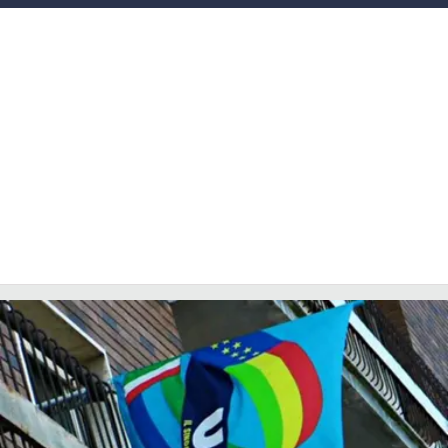
LACITYMAG.IT
ILREGGINO.IT
COSENZACHANNEL.IT
ILVIBONESE.IT
CATANZAROCHANNEL.IT
LACAPITALENEWS.IT
App
ANDROID
APPLE