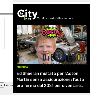
lacplay.it
lacitymag.it
lactv.it
lacapitalenews.it
laconair.it
cosenzachannel.it
ilvibonese.it
catanzarochannel.it
ie
Lavora con noi