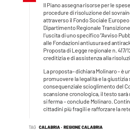
Apple
Il Piano assegna risorse per le spese 
procedure di risoluzione del sovraind
attraverso il Fondo Sociale Europeo 
Dipartimento Regionale Transizione 
Vai
l’uscita di uno specifico “Avviso Pu
alle Fondazioni antiusura ed antira
Proposta di Legge regionale n. 417/1
creditizia e di assistenza alla risol
La proposta– dichiara Molinaro – è u
promuovere la legalità e la giustizia
consequenziale scioglimento del C
scansione cronologica, il testo sarà
si ferma – conclude Molinaro. Contin
cittadini più fragili e rafforzare la ret
TAG
CALABRIA ·
REGIONE CALABRIA