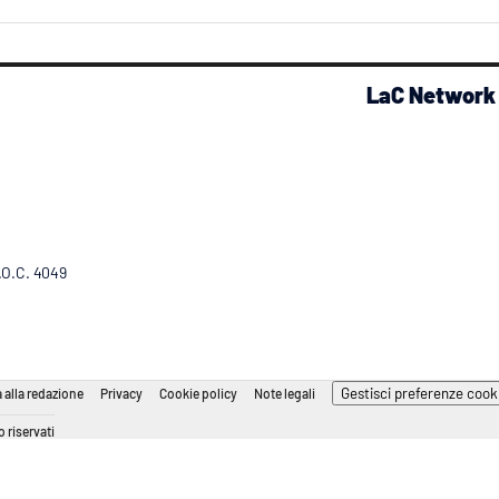
LaC Network
R.O.C. 4049
Gestisci preferenze cook
 alla redazione
Privacy
Cookie policy
Note legali
 riservati