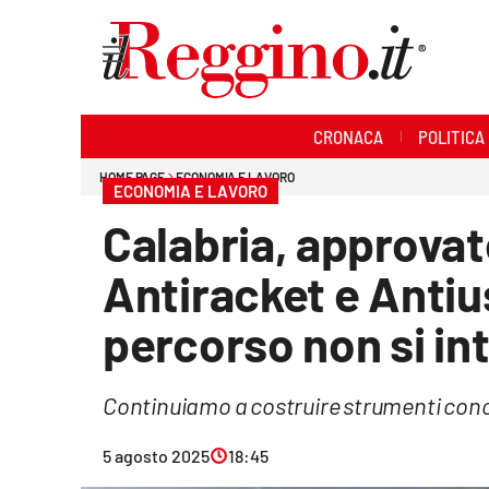
Sezioni
CRONACA
POLITICA
Cronaca
HOME PAGE
ECONOMIA E LAVORO
ECONOMIA E LAVORO
Politica
Calabria, approvato
Sanità
Antiracket e Antius
Ambiente
percorso non si i
Società
Continuiamo a costruire strumenti concr
Cultura
5 agosto 2025
18:45
Economia e lavoro