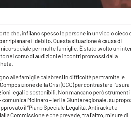
te che, infilano spesso le persone in un vicolo cieco 
 per ripianare il debito. Questa situazione è causa di
ico-sociale per molte famiglie. È stato svolto un int
o nel corso di audizioni e incontri promossi dalla
heta.
gno alle famiglie calabresi in difficoltà per tramite le
Composizione della Crisi (OCC) per contrastare l’usura
zioni legali e sostenibili. Non mancano però strumenti
 comunica Molinaro – ieri la Giunta regionale, su propo
pprovato il “Piano Speciale Legalità, Antiracket e
lla Commissione e che prevede, tra l’altro, misure di