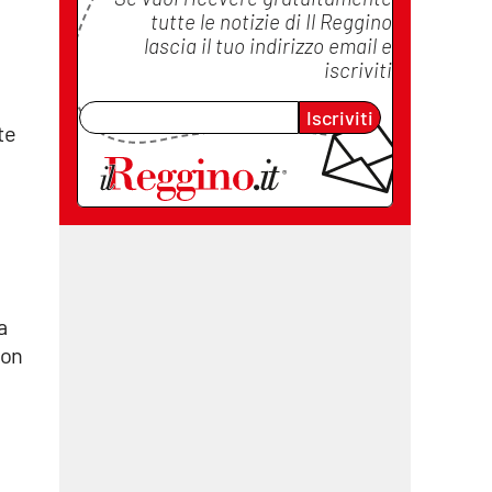
tutte le notizie di
Il Reggino
lascia il tuo indirizzo email e
iscriviti
Iscriviti
te
a
non