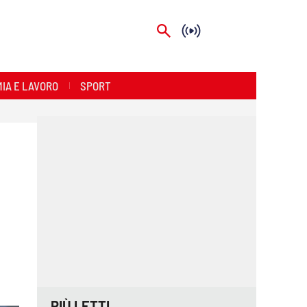
IA E LAVORO
SPORT
PIÙ LETTI