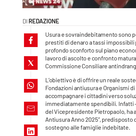
laconair.it
REDAZIONE
lacitymag.it
Usura e sovraindebitamento sono por
ilreggino.it
prestiti di denaro a tassi impossibili
profondo sconforto sul piano econom
cosenzachannel.it
lavoro di ascolto e confronto maturat
Commissione Consiliare antindrang
ilvibonese.it
L’obiettivo è di offrire un reale soste
catanzarochannel.it
Fondazioni antiusura e Organismi di 
accompagnare i cittadini verso solu
lacapitalenews.it
immediatamente spendibili. Infatti –
del Vicepresidente Pietropaolo, ha a
App
Antiusura Anno 2025″, predisposto da
Android
sostegno alle famiglie indebitate.