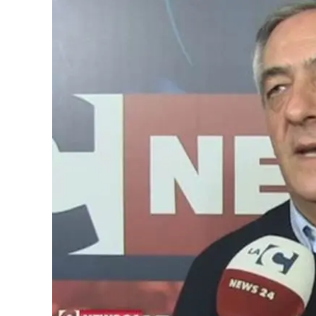
Eventi
Sport
Streaming
LaC TV
Lac Network
LaC OnAir
LaC
Network
lacplay.it
lactv.it