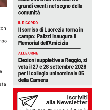
grandi eventi nel segno della
comunità
IL RICORDO
con
Il sorriso di Lucrezia torna in
campo: Palizzi inaugura il
enso
Memorial dell'Amicizia
ALLE URNE
Elezioni suppletive a Reggio, si
vota il 27 e 28 settembre 2026
 e
per il collegio uninominale 05
della Camera
sta
Iscriviti
alla Newsletter
Se vuoi ricevere gratuitamente