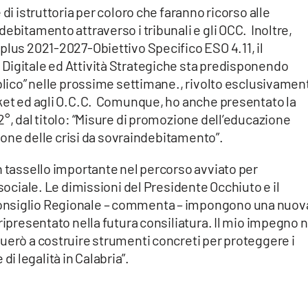
di istruttoria per coloro che faranno ricorso alle
ebitamento attraverso i tribunali e gli OCC. Inoltre,
plus 2021-2027-Obiettivo Specifico ESO 4.11, il
Digitale ed Attività Strategiche sta predisponendo
bblico” nelle prossime settimane., rivolto esclusivamen
cket ed agli O.C.C. Comunque, ho anche presentato la
2°, dal titolo: “Misure di promozione dell’educazione
uzione delle crisi da sovraindebitamento”.
n tassello importante nel percorso avviato per
 sociale. Le dimissioni del Presidente Occhiuto e il
onsiglio Regionale – commenta – impongono una nuov
 ripresentato nella futura consiliatura. Il mio impegno 
uerò a costruire strumenti concreti per proteggere i
e di legalità in Calabria”.