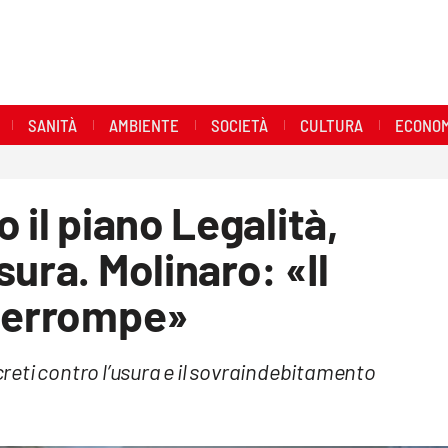
SANITÀ
AMBIENTE
SOCIETÀ
CULTURA
ECONOM
 il piano Legalità,
ura. Molinaro: «Il
nterrompe»
eti contro l’usura e il sovraindebitamento