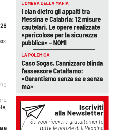
L’OMBRA DELLA MAFIA
I clan dietro gli appalti tra
Messina e Calabria: 12 misure
 28
cautelari. Le opere realizzate
«pericolose per la sicurezza
so:
pubblica» – NOMI
LA POLEMICA
Caso Sogas, Cannizzaro blinda
l'assessore Catalfamo:
«Garantismo senza se e senza
che
ma»
i
oro
Iscriviti
le,
alla Newsletter
Se vuoi ricevere gratuitamente
a e
tutte le notizie di
Il Reggino