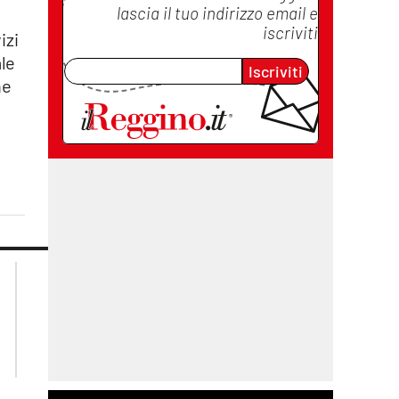
lascia il tuo indirizzo email e
iscriviti
izi
ale
Iscriviti
he
lacplay.it
lacitymag.it
lactv.it
lacapitalenews.it
laconair.it
cosenzachannel.it
ilvibonese.it
catanzarochannel.it