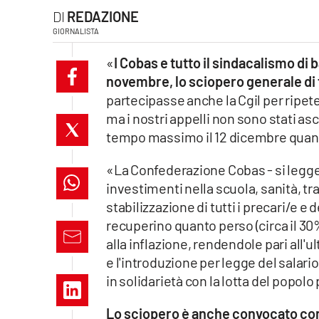
REDAZIONE
laconair.it
GIORNALISTA
lacitymag.it
«
I Cobas e tutto il sindacalismo di
novembre, lo sciopero generale di tu
ilreggino.it
partecipasse anche la Cgil per ripete
ma i nostri appelli non sono stati asco
cosenzachannel.it
tempo massimo il 12 dicembre quando 
ilvibonese.it
«La Confederazione Cobas - si legge 
investimenti nella scuola, sanità, tras
catanzarochannel.it
stabilizzazione di tutti i precari/e e 
lacapitalenews.it
recuperino quanto perso (circa il 3
alla inflazione, rendendole pari all'ul
e l'introduzione per legge del salario
App
in solidarietà con la lotta del popolo
Android
Lo sciopero è anche convocato cont