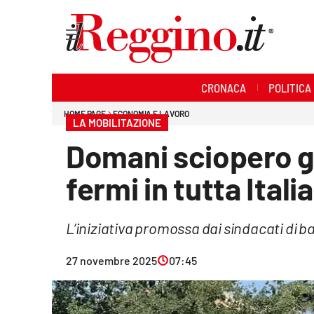
Sezioni
CRONACA
POLITICA
Cronaca
HOME PAGE
ECONOMIA E LAVORO
LA MOBILITAZIONE
Politica
Domani sciopero ge
Sanità
fermi in tutta Italia
Ambiente
L’iniziativa promossa dai sindacati di ba
Società
27 novembre 2025
07:45
Cultura
Economia e lavoro