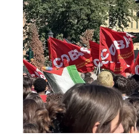
Eventi
Sport
Streaming
LaC TV
Lac Network
LaC OnAir
LaC
Network
lacplay.it
lactv.it