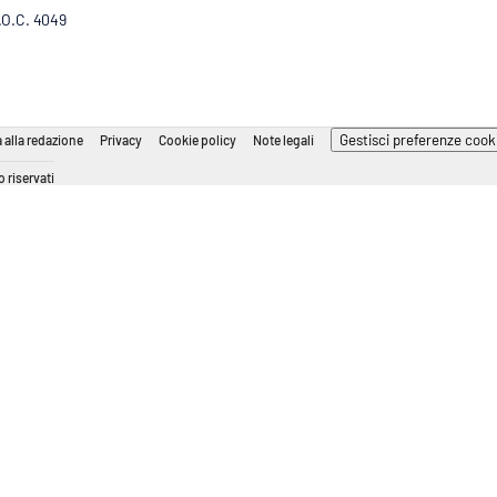
R.O.C. 4049
Gestisci preferenze cook
 alla redazione
Privacy
Cookie policy
Note legali
 riservati