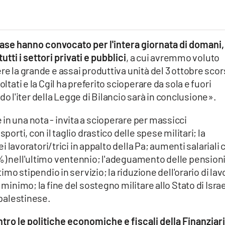
 base hanno convocato per l'intera giornata di domani,
tti i settori privati e pubblici
, a cui avremmo voluto
re la grande e assai produttiva unità del 3 ottobre scor
ltati e la Cgil ha preferito scioperare da sola e fuori
l'iter della Legge di Bilancio sarà in conclusione».
in una nota - invita a scioperare per massicci
porti, con il taglio drastico delle spese militari; la
dei lavoratori/trici in appalto della Pa; aumenti salariali 
0%) nell'ultimo ventennio; l'adeguamento delle pension
timo stipendio in servizio; la riduzione dell'orario di lav
 minimo; la fine del sostegno militare allo Stato di Israe
 palestinese.
ro le politiche economiche e fiscali della Finanziari