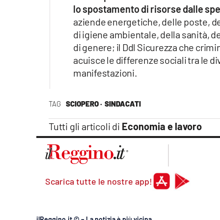
Apple
lo spostamento di risorse dalle spe
aziende energetiche, delle poste, de
di igiene ambientale, della sanità, de
di genere; il Ddl Sicurezza che crimin
Vai
acuisce le differenze sociali tra le di
manifestazioni.
TAG
SCIOPERO ·
SINDACATI
Tutti gli articoli di
Economia e lavoro
Scarica tutte le nostre app!
ilReggino.it © – La notizia è più vicina