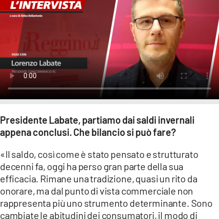
LACITYMAG.IT
ILREGGINO.IT
COSENZACHANNEL.IT
ILVIBONESE.IT
CATANZAROCHANNEL.IT
Presidente Labate, partiamo dai saldi invernali
LACAPITALENEWS.IT
appena conclusi. Che bilancio si può fare?
App
«Il saldo, così come è stato pensato e strutturato
decenni fa, oggi ha perso gran parte della sua
ANDROID
efficacia. Rimane una tradizione, quasi un rito da
APPLE
onorare, ma dal punto di vista commerciale non
rappresenta più uno strumento determinante. Sono
cambiate le abitudini dei consumatori, il modo di