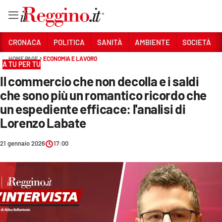
Vai
CRONACA
POLITICA
SANITÀ
AMBIENTE
SOCIETÀ
HOME PAGE
ECONOMIA E LAVORO
A TU PER TU
Sezioni
Il commercio che non decolla e i saldi
CRONACA
che sono più un romantico ricordo che
POLITICA
un espediente efficace: l'analisi di
Lorenzo Labate
SANITÀ
21 gennaio 2026
17:00
AMBIENTE
SOCIETÀ
CULTURA
ECONOMIA E LAVORO