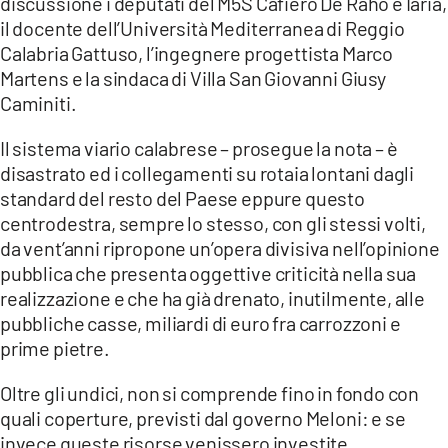
discussione i deputati del M5S Cafiero De Raho e Iaria,
il docente dell’Università Mediterranea di Reggio
Calabria Gattuso, l’ingegnere progettista Marco
Martens e la sindaca di Villa San Giovanni Giusy
Caminiti.
Il sistema viario calabrese – prosegue la nota – è
disastrato ed i collegamenti su rotaia lontani dagli
standard del resto del Paese eppure questo
centrodestra, sempre lo stesso, con gli stessi volti,
da vent’anni ripropone un’opera divisiva nell’opinione
pubblica che presenta oggettive criticità nella sua
realizzazione e che ha già drenato, inutilmente, alle
pubbliche casse, miliardi di euro fra carrozzoni e
prime pietre.
Oltre gli undici, non si comprende fino in fondo con
quali coperture, previsti dal governo Meloni: e se
invece queste risorse venissero investite