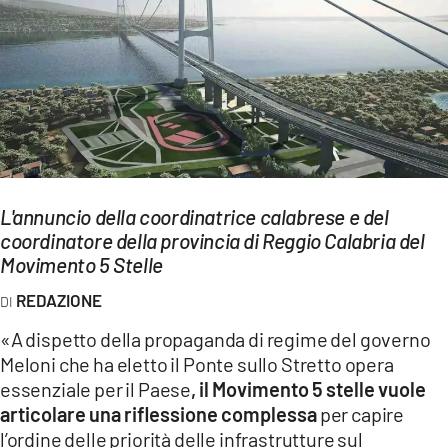
EVENTI
SPORT
Streaming
LAC TV
LAC NETWORK
L'annuncio della coordinatrice calabrese e del
coordinatore della provincia di Reggio Calabria del
LAC ONAIR
Movimento 5 Stelle
REDAZIONE
LaC
Network
«A dispetto della propaganda di regime del governo
LACPLAY.IT
Meloni che ha eletto il Ponte sullo Stretto opera
essenziale per il Paese
, il Movimento 5 stelle vuole
LACTV.IT
articolare una riflessione complessa
per capire
l’ordine delle priorità delle infrastrutture sul
LACONAIR.IT