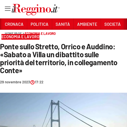
Vai
CRONACA
POLITICA
SANITÀ
AMBIENTE
SOCIETÀ
HOME PAGE
ECONOMIA E LAVORO
ECONOMIA E LAVORO
Sezioni
Ponte sullo Stretto, Orrico e Auddino:
CRONACA
«Sabato a Villa un dibattito sulle
POLITICA
priorità del territorio, in collegamento
Conte»
SANITÀ
29 novembre 2023
17:22
AMBIENTE
SOCIETÀ
CULTURA
ECONOMIA E LAVORO