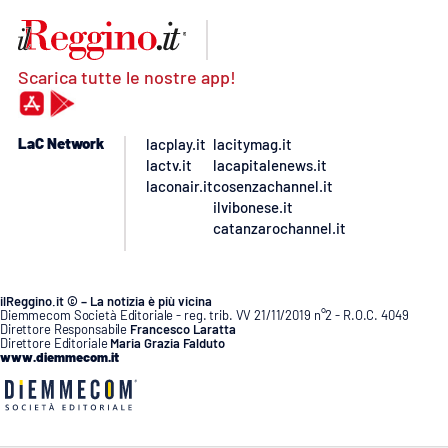
Scarica tutte le nostre app!
LaC Network
lacplay.it
lacitymag.it
lactv.it
lacapitalenews.it
laconair.it
cosenzachannel.it
ilvibonese.it
catanzarochannel.it
ilReggino.it © – La notizia è più vicina
Diemmecom Società Editoriale - reg. trib. VV 21/11/2019 n°2 - R.O.C. 4049
Direttore Responsabile
Francesco Laratta
Direttore Editoriale
Maria Grazia Falduto
www.diemmecom.it