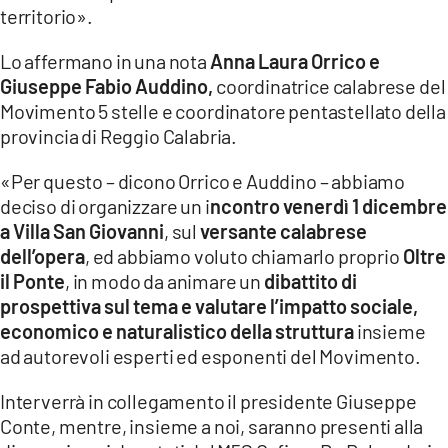
territorio».
LACITYMAG.IT
Lo affermano in una nota
Anna Laura Orrico e
ILREGGINO.IT
Giuseppe Fabio Auddino,
coordinatrice calabrese del
Movimento 5 stelle e coordinatore pentastellato della
COSENZACHANNEL.IT
provincia di Reggio Calabria.
ILVIBONESE.IT
«Per questo – dicono Orrico e Auddino – abbiamo
deciso di organizzare un i
ncontro venerdì 1 dicembre
CATANZAROCHANNEL.IT
a Villa San Giovanni
, sul
versante calabrese
LACAPITALENEWS.IT
dell’opera
, ed abbiamo voluto chiamarlo proprio
Oltre
il Ponte
, in modo da animare un
dibattito di
prospettiva sul tema e valutare l’impatto sociale,
App
economico e naturalistico della struttura
insieme
ANDROID
ad autorevoli esperti ed esponenti del Movimento.
APPLE
Interverrà in collegamento il presidente Giuseppe
Conte, mentre, insieme a noi, saranno presenti alla