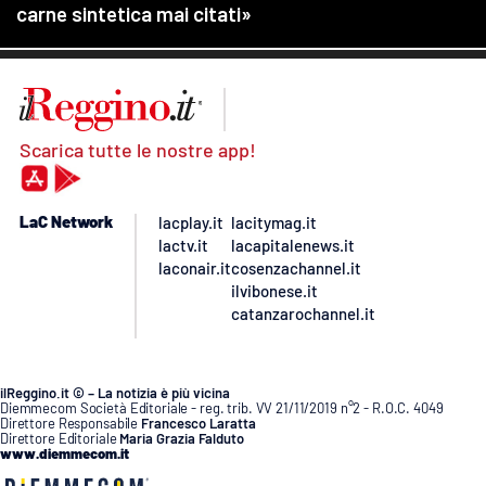
Scarica tutte le nostre app!
LaC Network
lacplay.it
lacitymag.it
lactv.it
lacapitalenews.it
laconair.it
cosenzachannel.it
ilvibonese.it
catanzarochannel.it
ilReggino.it © – La notizia è più vicina
Diemmecom Società Editoriale - reg. trib. VV 21/11/2019 n°2 - R.O.C. 4049
Direttore Responsabile
Francesco Laratta
Direttore Editoriale
Maria Grazia Falduto
www.diemmecom.it