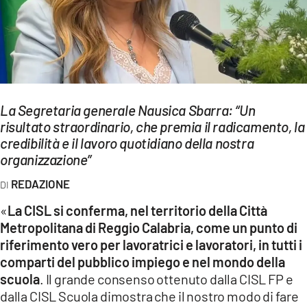
EVENTI
SPORT
Streaming
La Segretaria generale Nausica Sbarra: “Un
LAC TV
risultato straordinario, che premia il radicamento, la
LAC NETWORK
credibilità e il lavoro quotidiano della nostra
organizzazione”
LAC ONAIR
REDAZIONE
LaC
«
La CISL si conferma, nel territorio della Città
Network
Metropolitana di Reggio Calabria, come un punto di
LACPLAY.IT
riferimento vero per lavoratrici e lavoratori, in tutti i
comparti del pubblico impiego e nel mondo della
LACTV.IT
scuola
. Il grande consenso ottenuto dalla CISL FP e
dalla CISL Scuola dimostra che il nostro modo di fare
LACONAIR.IT