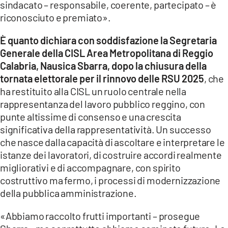
sindacato – responsabile, coerente, partecipato – è
riconosciuto e premiato».
LACITYMAG.IT
È quanto dichiara con soddisfazione la Segretaria
ILREGGINO.IT
Generale della CISL Area Metropolitana di Reggio
COSENZACHANNEL.IT
Calabria, Nausica Sbarra, dopo la chiusura della
tornata elettorale per il rinnovo delle RSU 2025
, che
ILVIBONESE.IT
ha restituito alla CISL un ruolo centrale nella
rappresentanza del lavoro pubblico reggino, con
CATANZAROCHANNEL.IT
punte altissime di consenso e una crescita
LACAPITALENEWS.IT
significativa della rappresentatività. Un successo
che nasce dalla capacità di ascoltare e interpretare le
istanze dei lavoratori, di costruire accordi realmente
App
migliorativi e di accompagnare, con spirito
ANDROID
costruttivo ma fermo, i processi di modernizzazione
della pubblica amministrazione.
APPLE
«Abbiamo raccolto frutti importanti – prosegue