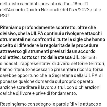
della lista candidati, prevista dall’art. 18 co. 11
dell’Accordo Quadro Nazionale del 12/4/2022, sulle
RSU.
Riteniamo profondamente scorretto, oltre che
divisivo, che la UILPA continui a rivolgere attacchi
strumentali nei confronti di tutte le sigle che hanno
scelto di difendere la regolarità delle procedure,
attraverso gli strumenti previsti da un accordo
collettivo, sottoscritto dalla stessa UIL.
Se tanti
sindacati, rappresentativi di diversi settori e territori,
hanno ritenuto necessario presentare ricorso, forse
sarebbe opportuno che la Segretaria della UIL PA, si
ponesse qualche domanda sul proprio operato,
anziché screditare il lavoro altrui, con dichiarazioni
cariche di livore e prive di fondamento.
Respingiamo con sdegno le parole “di vile attacco e