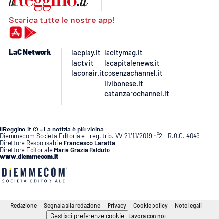
Scarica tutte le nostre app!
LaC Network
lacplay.it
lacitymag.it
lactv.it
lacapitalenews.it
laconair.it
cosenzachannel.it
ilvibonese.it
catanzarochannel.it
ilReggino.it © – La notizia è più vicina
Diemmecom Società Editoriale - reg. trib. VV 21/11/2019 n°2 - R.O.C. 4049
Direttore Responsabile
Francesco Laratta
Direttore Editoriale
Maria Grazia Falduto
www.diemmecom.it
Redazione
Segnala alla redazione
Privacy
Cookie policy
Note legali
Gestisci preferenze cookie
Lavora con noi