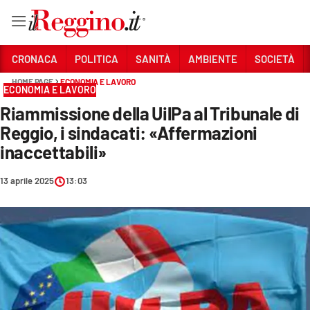
Vai
CRONACA
POLITICA
SANITÀ
AMBIENTE
SOCIETÀ
HOME PAGE
ECONOMIA E LAVORO
ECONOMIA E LAVORO
Sezioni
Riammissione della UilPa al Tribunale di
CRONACA
Reggio, i sindacati: «Affermazioni
POLITICA
inaccettabili»
SANITÀ
13 aprile 2025
13:03
AMBIENTE
SOCIETÀ
CULTURA
ECONOMIA E LAVORO