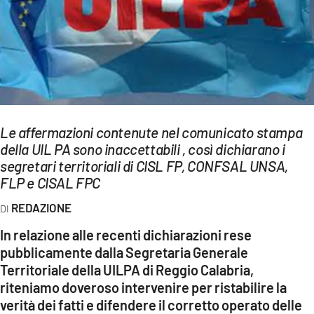
EVENTI
SPORT
Streaming
LAC TV
Le affermazioni contenute nel comunicato stampa
LAC NETWORK
della UIL PA sono inaccettabili , così dichiarano i
segretari territoriali di CISL FP, CONFSAL UNSA,
LAC ONAIR
FLP e CISAL FPC
REDAZIONE
LaC
Network
In relazione alle recenti dichiarazioni rese
LACPLAY.IT
pubblicamente dalla Segretaria Generale
Territoriale della UILPA di Reggio Calabria,
LACTV.IT
riteniamo doveroso intervenire per ristabilire la
verità dei fatti e difendere il corretto operato delle
LACONAIR.IT