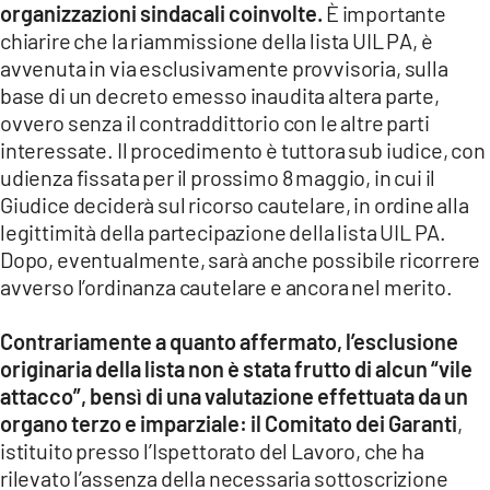
organizzazioni sindacali coinvolte.
È importante
chiarire che la riammissione della lista UIL PA, è
LACITYMAG.IT
avvenuta in via esclusivamente provvisoria, sulla
ILREGGINO.IT
base di un decreto emesso inaudita altera parte,
ovvero senza il contraddittorio con le altre parti
COSENZACHANNEL.IT
interessate. Il procedimento è tuttora sub iudice, con
udienza fissata per il prossimo 8 maggio, in cui il
ILVIBONESE.IT
Giudice deciderà sul ricorso cautelare, in ordine alla
CATANZAROCHANNEL.IT
legittimità della partecipazione della lista UIL PA.
Dopo, eventualmente, sarà anche possibile ricorrere
LACAPITALENEWS.IT
avverso l’ordinanza cautelare e ancora nel merito.
App
Contrariamente a quanto affermato, l’esclusione
originaria della lista non è stata frutto di alcun “vile
ANDROID
attacco”, bensì di una valutazione effettuata da un
organo terzo e imparziale: il Comitato dei Garanti
,
APPLE
istituito presso l’Ispettorato del Lavoro, che ha
rilevato l’assenza della necessaria sottoscrizione