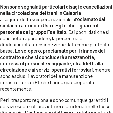
EVENTI
Non sono segnalati particolari disagi e cancellazioni
nella circolazione dei treni in Calabria
SPORT
a seguito dello sciopero nazionale p
roclamato dai
sindacati autonomi Usb e Sgt e che riguarda il
personale del gruppo Fs e Italo
Streaming
. Dai pochi dati che si
sono potuti apprendere, la percentuale
LAC TV
di adesioni all’astensione viene data come piuttosto
bassa.
Lo sciopero, proclamato per il rinnovo del
LAC NETWORK
contratto e che si concluderà a mezzanotte,
LAC ONAIR
interessa il personale viaggiante, gli addetti alla
circolazione e ai servizi operativi ferroviar
i, mentre
sono esclusi i lavoratori della manutenzione
LaC
Network
infrastrutture di Rfi che hanno già scioperato
recentemente.
LACPLAY.IT
Per il trasporto regionale sono comunque garantiti i
LACTV.IT
servizi essenziali previsti nei giorni feriali nelle fasce
LACONAIR.IT
di garanzia.
L’astensione dal lavoro è stata indetta da