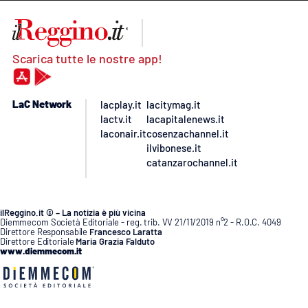
Scarica tutte le nostre app!
LaC Network
lacplay.it
lacitymag.it
lactv.it
lacapitalenews.it
laconair.it
cosenzachannel.it
ilvibonese.it
catanzarochannel.it
ilReggino.it © – La notizia è più vicina
Diemmecom Società Editoriale - reg. trib. VV 21/11/2019 n°2 - R.O.C. 4049
Direttore Responsabile
Francesco Laratta
Direttore Editoriale
Maria Grazia Falduto
www.diemmecom.it