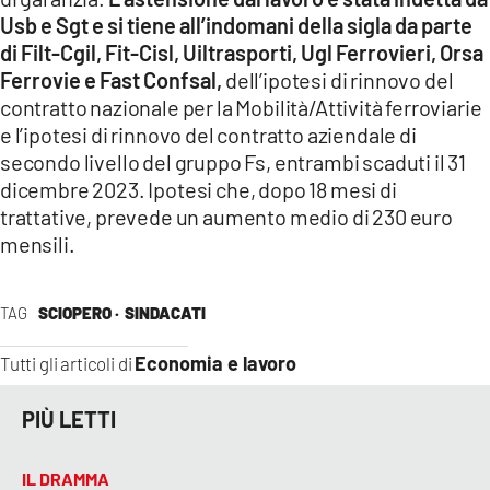
Usb e Sgt e si tiene all’indomani della sigla da parte
LACITYMAG.IT
di Filt-Cgil, Fit-Cisl, Uiltrasporti, Ugl Ferrovieri, Orsa
Ferrovie e Fast Confsal,
dell’ipotesi di rinnovo del
ILREGGINO.IT
contratto nazionale per la Mobilità/Attività ferroviarie
e l’ipotesi di rinnovo del contratto aziendale di
COSENZACHANNEL.IT
secondo livello del gruppo Fs, entrambi scaduti il 31
ILVIBONESE.IT
dicembre 2023. Ipotesi che, dopo 18 mesi di
trattative, prevede un aumento medio di 230 euro
CATANZAROCHANNEL.IT
mensili.
LACAPITALENEWS.IT
TAG
SCIOPERO ·
SINDACATI
App
Economia e lavoro
Tutti gli articoli di
ANDROID
PIÙ LETTI
APPLE
IL DRAMMA