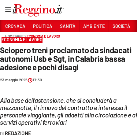
Vai
CRONACA
POLITICA
SANITÀ
AMBIENTE
SOCIETÀ
HOME PAGE
ECONOMIA E LAVORO
ECONOMIA E LAVORO
Sezioni
Sciopero treni proclamato da sindacati
CRONACA
autonomi Usb e Sgt, in Calabria bassa
POLITICA
adesione e pochi disagi
SANITÀ
23 maggio 2025
17:30
AMBIENTE
Alla base dell'astensione, che si concluderà a
SOCIETÀ
mezzanotte, il rinnovo del contratto e interessa il
personale viaggiante, gli addetti alla circolazione e ai
CULTURA
servizi operativi ferroviari
ECONOMIA E LAVORO
REDAZIONE