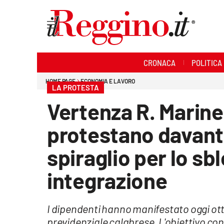
Sezioni
CRONACA
POLITICA
Cronaca
HOME PAGE
ECONOMIA E LAVORO
LA PROTESTA
Politica
Vertenza R. Marine 
Sanità
protestano davanti 
Ambiente
spiraglio per lo sb
Società
integrazione
Cultura
I dipendenti hanno manifestato oggi ott
Economia e lavoro
previdenziale calabrese. L'obiettivo con