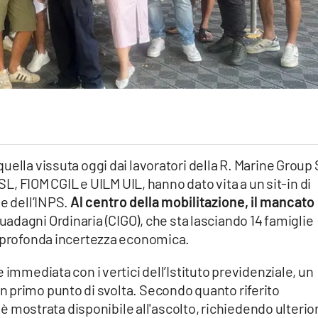
ella vissuta oggi dai lavoratori della R. Marine Group S
ISL, FIOM CGIL e UILM UIL, hanno dato vita a un sit-in di
e dell’INPS.
Al centro della mobilitazione, il mancato
uadagni Ordinaria (CIGO), che sta lasciando 14 famiglie
i profonda incertezza economica.
 immediata con i vertici dell’Istituto previdenziale, un
 primo punto di svolta. Secondo quanto riferito
i è mostrata disponibile all'ascolto, richiedendo ulterior