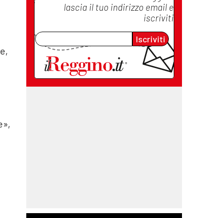
lascia il tuo indirizzo email e
iscriviti
Iscriviti
e,
e»,