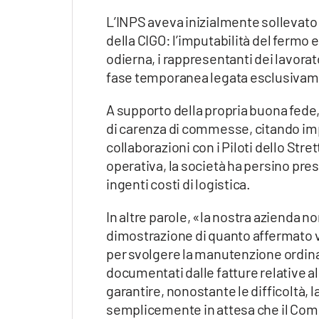
L’INPS aveva inizialmente sollevato
della CIGO: l’imputabilità del fermo e
odierna, i rappresentanti dei lavora
fase temporanea legata esclusivame
A supporto della propria buona fede,
di carenza di commesse, citando imp
collaborazioni con i Piloti dello Stre
operativa, la società ha persino p
ingenti costi di logistica.
In altre parole, «la nostra azienda no
dimostrazione di quanto affermato v
per svolgere la manutenzione ordina
documentati dalle fatture relative al 
garantire, nonostante le difficoltà, l
semplicemente in attesa che il Co