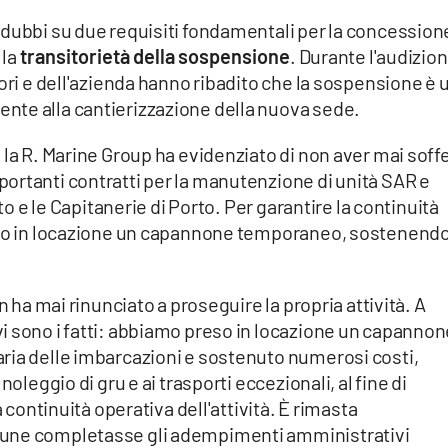
 dubbi su due requisiti fondamentali per la concession
 la
transitorietà della sospensione
. Durante l'audizio
tori e dell'azienda hanno ribadito che la sospensione è 
nte alla cantierizzazione della nuova sede.
 la R. Marine Group ha evidenziato di non aver mai soff
ortanti contratti per la manutenzione di unità SAR e
tto e le Capitanerie di Porto. Per garantire la continuità
reso in locazione un capannone temporaneo, sostenend
n ha mai rinunciato a proseguire la propria attività. A
i sono i fatti: abbiamo preso in locazione un capannon
ria delle imbarcazioni e sostenuto numerosi costi,
noleggio di gru e ai trasporti eccezionali, al fine di
a continuità operativa dell'attività. È rimasta
mune completasse gli adempimenti amministrativi