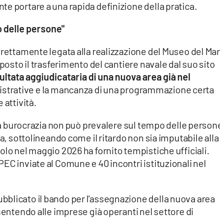
e portare a una rapida definizione della pratica.
o delle persone"
trettamente legata alla realizzazione del Museo del Mar
mposto il trasferimento del cantiere navale dal suo sito
sultata aggiudicataria di una nuova area già nel
strative e la mancanza di una programmazione certa
 attività.
ella burocrazia non può prevalere sul tempo delle person
da, sottolineando come il ritardo non sia imputabile alla
olo nel maggio 2026 ha fornito tempistiche ufficiali.
EC inviate al Comune e 40 incontri istituzionali nel
blicato il bando per l’assegnazione della nuova area
sentendo alle imprese già operanti nel settore di