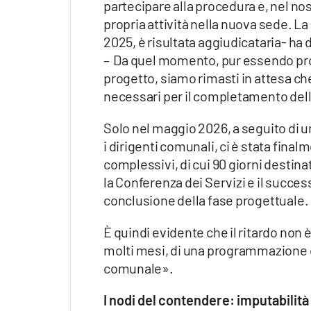
partecipare alla procedura e, nel nost
propria attività nella nuova sede. L
2025, è risultata aggiudicataria- ha
– Da quel momento, pur essendo pro
progetto, siamo rimasti in attesa ch
necessari per il completamento dell
Solo nel maggio 2026, a seguito di u
i dirigenti comunali, ci è stata fina
complessivi, di cui 90 giorni destinati
la Conferenza dei Servizi e il succes
conclusione della fase progettuale.
È quindi evidente che il ritardo non 
molti mesi, di una programmazione 
comunale».
I nodi del contendere: imputabilità 