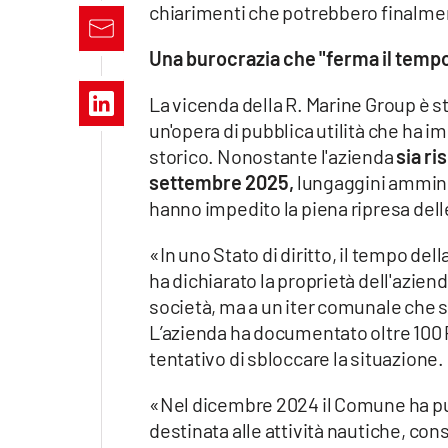
chiarimenti che potrebbero finalment
Apple
Una burocrazia che "ferma il temp
La vicenda della R. Marine Group è s
Vai
un'opera di pubblica utilità che ha i
storico. Nonostante l'azienda
sia ri
settembre 2025,
lungaggini ammini
hanno impedito la piena ripresa delle
«In uno Stato di diritto, il tempo d
ha dichiarato la proprietà dell'azien
società, ma a un iter comunale che s
L’azienda ha documentato oltre 100 P
tentativo di sbloccare la situazione.
«Nel dicembre 2024 il Comune ha pub
destinata alle attività nautiche, con