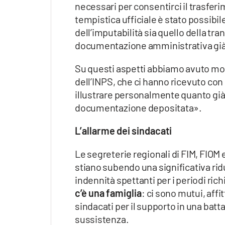
necessari per consentirci il trasfer
tempistica ufficiale è stato possibi
dell’imputabilità sia quello della tra
documentazione amministrativa già
Su questi aspetti abbiamo avuto modo
dell’INPS, che ci hanno ricevuto con
illustrare personalmente quanto già 
documentazione depositata».
L’allarme dei sindacati
Le segreterie regionali di FIM, FIOM
stiano subendo una significativa ri
indennità spettanti per i periodi rich
c’è una famiglia
: ci sono mutui, affit
sindacati per il supporto in una battag
sussistenza.