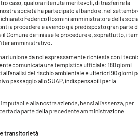
ro caso, qualora ritenute meritevoli, di trasferire la
a nostra società ha partecipato al bando e, nel settembr
 dichiarato Federico Rosmini amministratore della soci
nti a procedere e avendo già predisposto gran parte d
e il Comune definisse le procedure e, soprattutto, i te
’iter amministrativo.
na riunione da noi espressamente richiesta con i tecnic
lmente comunicata una tempistica ufficiale: 180 giorni
 all’analisi del rischio ambientale e ulteriori 90 giorni p
sivo passaggio allo SUAP, indispensabili per la
è imputabile alla nostra azienda, bensì all’assenza, per
certa da parte della precedente amministrazione
e transitorietà