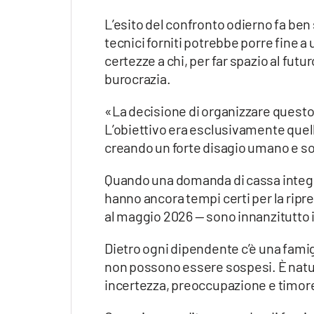
L’esito del confronto odierno fa ben
tecnici forniti potrebbe porre fine a
certezze a chi, per far spazio al fut
burocrazia.
«La decisione di organizzare questo s
L’obiettivo era esclusivamente quell
creando un forte disagio umano e soc
Quando una domanda di cassa integra
hanno ancora tempi certi per la ripre
al maggio 2026 — sono innanzitutto i
Dietro ogni dipendente c’è una famigl
non possono essere sospesi. È natura
incertezza, preoccupazione e timore 