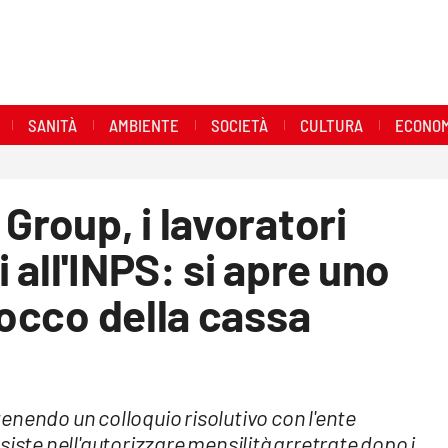
SANITÀ
AMBIENTE
SOCIETÀ
CULTURA
ECONOM
Group, i lavoratori
all'INPS: si apre uno
locco della cassa
enendo un colloquio risolutivo con l'ente
siste nell'autorizzare mensilità arretrate dopo i