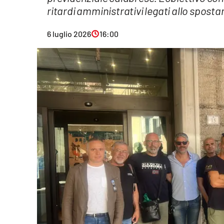
ritardi amministrativi legati allo spos
Eventi
6 luglio 2026
16:00
Sport
Streaming
LaC TV
Lac Network
LaC OnAir
LaC
Network
lacplay.it
lactv.it