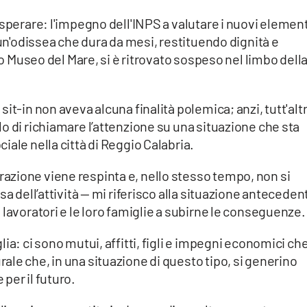
 sperare: l'impegno dell'INPS a valutare i nuovi element
 un'odissea che dura da mesi, restituendo dignità e
uro Museo del Mare, si è ritrovato sospeso nel limbo dell
it-in non aveva alcuna finalità polemica; anzi, tutt'alt
o di richiamare l’attenzione su una situazione che sta
iale nella città di Reggio Calabria.
zione viene respinta e, nello stesso tempo, non si
sa dell’attività — mi riferisco alla situazione anteceden
 lavoratori e le loro famiglie a subirne le conseguenze.
ia: ci sono mutui, affitti, figli e impegni economici ch
le che, in una situazione di questo tipo, si generino
per il futuro.