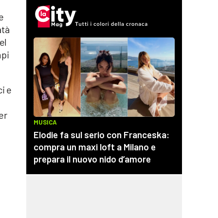
e
atà
el
mpi
i e
er