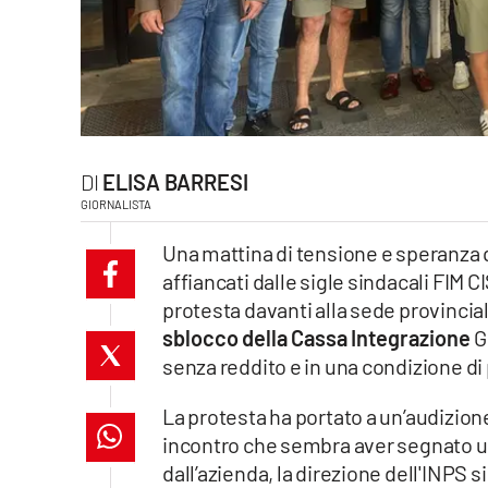
laconair.it
lacitymag.it
ilreggino.it
ELISA BARRESI
cosenzachannel.it
GIORNALISTA
ilvibonese.it
Una mattina di tensione e speranza qu
affiancati dalle sigle sindacali FIM C
catanzarochannel.it
protesta davanti alla sede provincial
sblocco della Cassa Integrazione
G
lacapitalenews.it
senza reddito e in una condizione d
App
La protesta ha portato a un’audizione
incontro che sembra aver segnato un
Android
dall’azienda, la direzione dell'INPS s