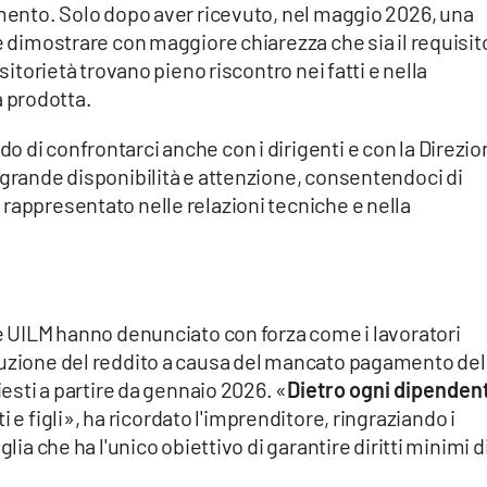
imento. Solo dopo aver ricevuto, nel maggio 2026, una
le dimostrare con maggiore chiarezza che sia il requisit
nsitorietà trovano pieno riscontro nei fatti e nella
 prodotta.
 di confrontarci anche con i dirigenti e con la Direzi
 grande disponibilità e attenzione, consentendoci di
rappresentato nelle relazioni tecniche e nella
 e UILM hanno denunciato con forza come i lavoratori
duzione del reddito a causa del mancato pagamento del
iesti a partire da gennaio 2026. «
Dietro ogni dipenden
ti e figli», ha ricordato l'imprenditore, ringraziando i
lia che ha l'unico obiettivo di garantire diritti minimi d