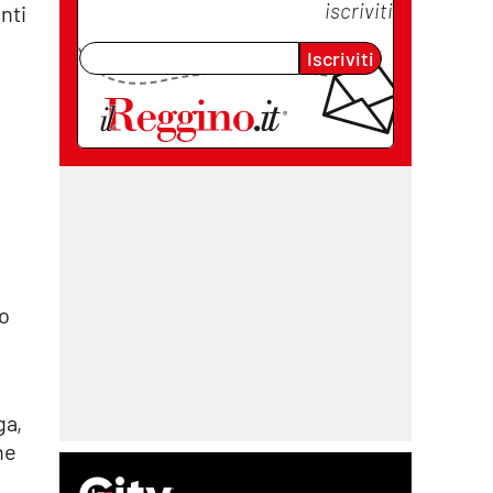
iscriviti
nti
Iscriviti
no
ga,
ne