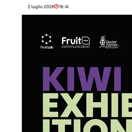
Eventi
2 luglio 2026
16:41
Sport
Streaming
LaC TV
Lac Network
LaC OnAir
LaC
Network
lacplay.it
lactv.it