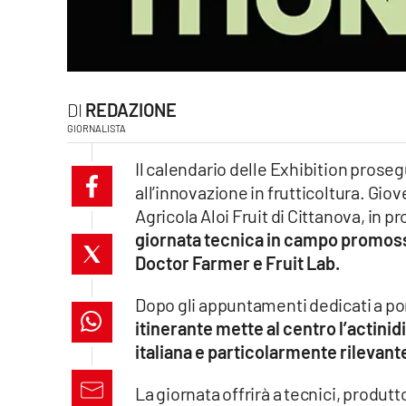
laconair.it
lacitymag.it
REDAZIONE
ilreggino.it
GIORNALISTA
cosenzachannel.it
Il calendario delle Exhibition pros
all’innovazione in frutticoltura. Giove
ilvibonese.it
Agricola Aloi Fruit di Cittanova, in p
giornata tecnica in campo promoss
catanzarochannel.it
Doctor Farmer e Fruit Lab.
lacapitalenews.it
Dopo gli appuntamenti dedicati a pom
itinerante mette al centro l’actinid
App
italiana e particolarmente rilevan
Android
La giornata offrirà a tecnici, produtt