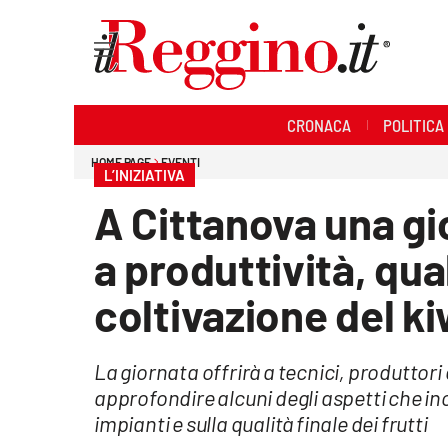
Sezioni
CRONACA
POLITICA
Cronaca
HOME PAGE
EVENTI
L’INIZIATIVA
Politica
A Cittanova una gi
Sanità
a produttività, qua
Ambiente
coltivazione del ki
Società
La giornata offrirà a tecnici, produttori 
Cultura
approfondire alcuni degli aspetti che i
impianti e sulla qualità finale dei frutti
Economia e lavoro