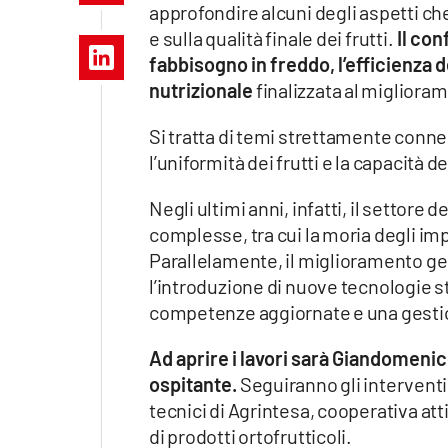
approfondire alcuni degli aspetti ch
Apple
e sulla qualità finale dei frutti.
Il con
fabbisogno in freddo, l’efficienza d
nutrizionale
finalizzata al migliora
Vai
Si tratta di temi strettamente connes
l’uniformità dei frutti e la capacità
Negli ultimi anni, infatti, il settore 
complesse, tra cui la moria degli impi
Parallelamente, il miglioramento ge
l’introduzione di nuove tecnologie 
competenze aggiornate e una gestio
Ad aprire i lavori sarà Giandomenic
ospitante.
Seguiranno gli intervent
tecnici di Agrintesa, cooperativa at
di prodotti ortofrutticoli.