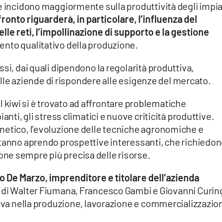
e incidono maggiormente sulla produttività degli impia
fronto riguarderà, in particolare, l’influenza del
elle reti, l’impollinazione di supporto e la gestione
mento qualitativo della produzione.
si, dai quali dipendono la regolarità produttiva,
 delle aziende di rispondere alle esigenze del mercato.
del kiwi si è trovato ad affrontare problematiche
anti, gli stress climatici e nuove criticità produttive.
netico, l’evoluzione delle tecniche agronomiche e
stanno aprendo prospettive interessanti, che richiedo
ne sempre più precisa delle risorse.
o De Marzo, imprenditore e titolare dell’azienda
i di Walter Fiumana, Francesco Gambi e Giovanni Curin
tiva nella produzione, lavorazione e commercializzazio