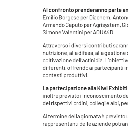
Al confronto prenderanno parte anch
Emilio Borgese per Diachem, Antonel
Armando Caputo per Agrisystem, Gio
Simone Valentini per AQUA4D.
Attraverso i diversi contributi sara
nutrizione, alla difesa, alla gestione
coltivazione dell’actinidia. L’obiet
differenti, offrendo ai partecipanti 
contesti produttivi.
La partecipazione alla Kiwi Exhibiti
inoltre previsto il riconoscimento de
dei rispettivi ordini, collegi e albi, p
Al termine della giornata è previsto u
rappresentanti delle aziende potran