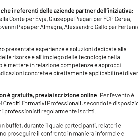
e i referenti delle aziende partner dell’iniziativa
:
la Conte per Evja, Giuseppe Piegari per FCP Cerea,
vanni Papa per Almagra, Alessandro Gallo per Ferteni
nno presentate esperienze e soluzioni dedicate alla
 delle risorse e all’impiego delle tecnologie nella
tivo è mettere in relazione competenze e approcci
indicazioni concrete e direttamente applicabili nei diver
on è gratuita, previa iscrizione online
. Per l’evento è
i Crediti Formativi Professionali, secondo le disposizi
er i professionisti regolarmente iscritti.
n buffet, durante il quale partecipanti, relatori e
no proseguire il confronto in maniera informale e