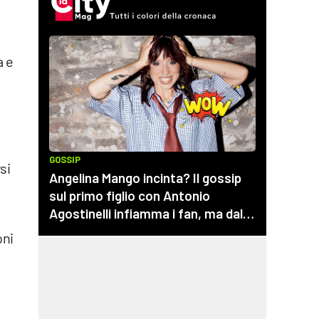
a e
si
oni