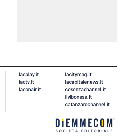
lacplay.it
lacitymag.it
lactv.it
lacapitalenews.it
laconair.it
cosenzachannel.it
ilvibonese.it
catanzarochannel.it