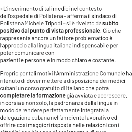
«L’inserimento di tali medici nel contesto
LACITYMAG.IT
dell’ospedale di Polistena – afferma il sindaco di
Polistena Michele Tripodi – si è rivelato da
subito
ILREGGINO.IT
positivo dal punto di vista professionale
. Ciò che
COSENZACHANNEL.IT
rappresenta ancora un fattore problematico è
l’approccio alla lingua italiana indispensabile per
ILVIBONESE.IT
poter comunicare con
pazienti e personale in modo chiaro e costante.
CATANZAROCHANNEL.IT
Proprio per tali motivi l’Amministrazione Comunale ha
LACAPITALENEWS.IT
ritenuto di dover mettere a disposizione dei medici
cubani un corso gratuito di italiano che potrà
App
completare la formazione
già avviata e accrescere,
ANDROID
in corsia e non solo, la padronanza della lingua in
modo da rendere perfettamente integrata la
APPLE
delegazione cubana nell’ambiente lavorativo ed
offrire così maggiori risposte nelle relazioni con i