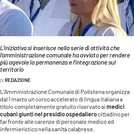
EVENTI
SPORT
Streaming
L'iniziativa si inserisce nella serie di attività che
LAC TV
l'amministrazione comunale ha avviato per rendere
LAC NETWORK
più agevole la permanenza e l'integrazione sul
territorio
LAC ONAIR
REDAZIONE
LaC
L’Amministrazione Comunale di Polistena organizza
Network
dal 1 marzo un corso accelerato di lingua italiana a
LACPLAY.IT
titolo completamente gratuito riservato ai
medici
cubani giunti nel presidio ospedaliero
cittadino per
LACTV.IT
far fronte alle carenze di personale medico ed
infermieristico nella sanità calabrese.
LACONAIR.IT