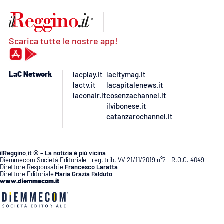
Scarica tutte le nostre app!
LaC Network
lacplay.it
lacitymag.it
lactv.it
lacapitalenews.it
laconair.it
cosenzachannel.it
ilvibonese.it
catanzarochannel.it
ilReggino.it © – La notizia è più vicina
Diemmecom Società Editoriale - reg. trib. VV 21/11/2019 n°2 - R.O.C. 4049
Direttore Responsabile
Francesco Laratta
Direttore Editoriale
Maria Grazia Falduto
www.diemmecom.it