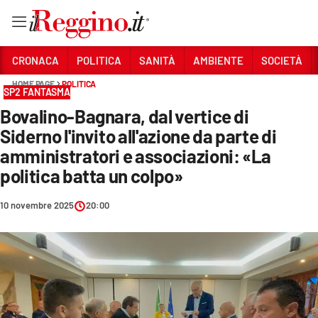
Vai
CRONACA
POLITICA
SANITÀ
AMBIENTE
SOCIETÀ
HOME PAGE
POLITICA
SP2 FANTASMA
Sezioni
Bovalino-Bagnara, dal vertice di
CRONACA
Siderno l'invito all'azione da parte di
POLITICA
amministratori e associazioni: «La
politica batta un colpo»
SANITÀ
10 novembre 2025
20:00
AMBIENTE
SOCIETÀ
CULTURA
ECONOMIA E LAVORO