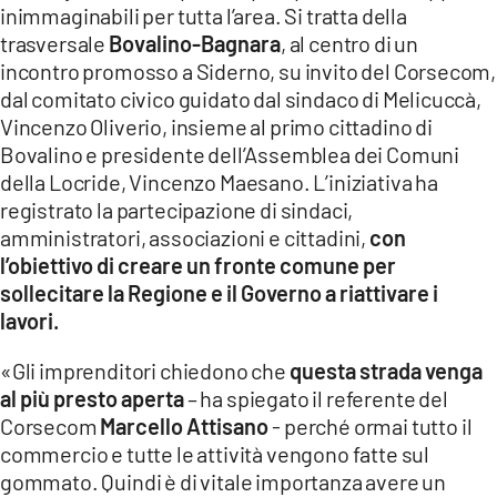
inimmaginabili per tutta l’area. Si tratta della
LACITYMAG.IT
trasversale
Bovalino-Bagnara
, al centro di un
incontro promosso a Siderno, su invito del Corsecom,
ILREGGINO.IT
dal comitato civico guidato dal sindaco di Melicuccà,
Vincenzo Oliverio, insieme al primo cittadino di
COSENZACHANNEL.IT
Bovalino e presidente dell’Assemblea dei Comuni
della Locride, Vincenzo Maesano. L’iniziativa ha
ILVIBONESE.IT
registrato la partecipazione di sindaci,
CATANZAROCHANNEL.IT
amministratori, associazioni e cittadini,
con
l’obiettivo di creare un fronte comune per
LACAPITALENEWS.IT
sollecitare la Regione e il Governo a riattivare i
lavori.
App
«Gli imprenditori chiedono che
questa strada venga
ANDROID
al più presto aperta
– ha spiegato il referente del
Corsecom
Marcello Attisano
- perché ormai tutto il
APPLE
commercio e tutte le attività vengono fatte sul
gommato. Quindi è di vitale importanza avere un