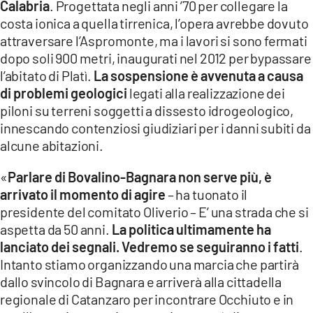
Calabria
. Progettata negli anni ’70 per collegare la
costa ionica a quella tirrenica, l’opera avrebbe dovuto
attraversare l’Aspromonte, ma i lavori si sono fermati
dopo soli 900 metri, inaugurati nel 2012 per bypassare
l’abitato di Platì.
La sospensione è avvenuta a causa
di problemi geologici
legati alla realizzazione dei
piloni su terreni soggetti a dissesto idrogeologico,
innescando contenziosi giudiziari per i danni subiti da
alcune abitazioni.
«
Parlare di Bovalino-Bagnara non serve più, è
arrivato il momento di agire
– ha tuonato il
presidente del comitato Oliverio – E’ una strada che si
aspetta da 50 anni.
La politica ultimamente ha
lanciato dei segnali. Vedremo se seguiranno i fatti
.
Intanto stiamo organizzando una marcia che partirà
dallo svincolo di Bagnara e arriverà alla cittadella
regionale di Catanzaro per incontrare Occhiuto e in