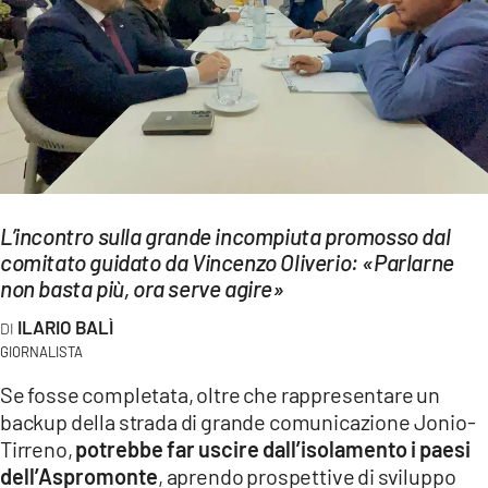
EVENTI
SPORT
Streaming
LAC TV
LAC NETWORK
L’incontro sulla grande incompiuta promosso dal
comitato guidato da Vincenzo Oliverio: «Parlarne
LAC ONAIR
non basta più, ora serve agire»
ILARIO BALÌ
LaC
Network
GIORNALISTA
LACPLAY.IT
Se fosse completata, oltre che rappresentare un
backup della strada di grande comunicazione Jonio-
LACTV.IT
Tirreno,
potrebbe far uscire dall’isolamento i paesi
dell’Aspromonte
, aprendo prospettive di sviluppo
LACONAIR.IT