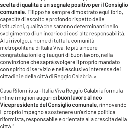
scelta di qualità e un segnale positivo per il Consiglio
comunale
. Filippo ha sempre dimostrato equilibrio,
capacità di ascolto e profondo rispetto delle
istituzioni, qualità che saranno determinanti nello
svolgimento di un incarico di così alta responsabilità.
A lui rivolgo, a nome di tutta la comunità
metropolitana di Italia Viva, le più sincere
congratulazioni e gli auguri di buon lavoro, nella
convinzione che saprà svolgere il proprio mandato
con spirito di servizio e nell’esclusivo interesse dei
cittadini e della città di Reggio Calabria.»
Casa Riformista – Italia Viva Reggio Calabria formula
infine i migliori auguri di
buon lavoro al neo
Vicepresidente del Consiglio comunale
, rinnovando
il proprio impegno a sostenere un’azione politica
riformista, responsabile e orientata alla crescita della
città.”