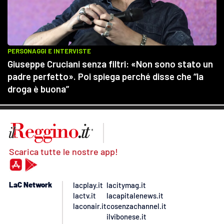
Scarica tutte le nostre app!
LaC Network
lacplay.it
lacitymag.it
lactv.it
lacapitalenews.it
laconair.it
cosenzachannel.it
ilvibonese.it