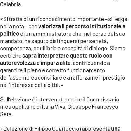
Calabria
.
LACITYMAG.IT
«Si tratta di un riconoscimento importante – si legge
ILREGGINO.IT
nella nota – che
valorizza il percorso istituzionale e
politico
di un amministratore che, nel corso del suo
COSENZACHANNEL.IT
mandato, ha saputo distinguersi per serietà,
competenza, equilibrio e capacità di dialogo. Siamo
ILVIBONESE.IT
certi che
saprà interpretare questo ruolo con
CATANZAROCHANNEL.IT
autorevolezza e imparzialità
, contribuendo a
garantire il pieno e corretto funzionamento
LACAPITALENEWS.IT
dell’assemblea consiliare e a rafforzarne il prestigio
nell’interesse della città.»
App
Sull’elezione è intervenuto anche il Commissario
ANDROID
metropolitano di Italia Viva, Giuseppe Francesco
APPLE
Sera.
«L’elezione di Filippo Quartuccio rappresenta
una