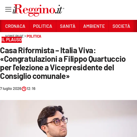
Vai
CRONACA
POLITICA
SANITÀ
AMBIENTE
SOCIETÀ
HOME PAGE
POLITICA
IL PLAUSO
Sezioni
Casa Riformista – Italia Viva:
CRONACA
«Congratulazioni a Filippo Quartuccio
POLITICA
per l'elezione a Vicepresidente del
Consiglio comunale»
SANITÀ
7 luglio 2026
12:16
AMBIENTE
SOCIETÀ
CULTURA
ECONOMIA E LAVORO