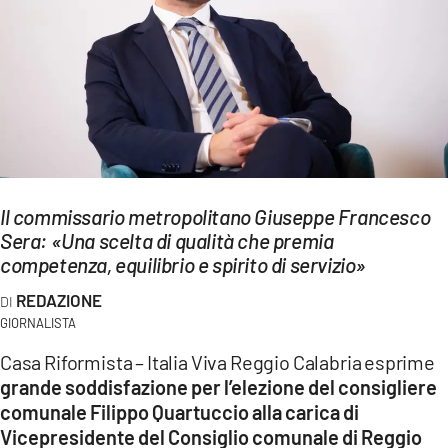
EVENTI
SPORT
Streaming
LAC TV
LAC NETWORK
Il commissario metropolitano Giuseppe Francesco
Sera: «Una scelta di qualità che premia
LAC ONAIR
competenza, equilibrio e spirito di servizio»
REDAZIONE
LaC
Network
GIORNALISTA
LACPLAY.IT
Casa Riformista – Italia Viva Reggio Calabria esprime
grande soddisfazione per l’elezione del consigliere
LACTV.IT
comunale Filippo Quartuccio alla carica di
Vicepresidente del Consiglio comunale di Reggio
LACONAIR.IT