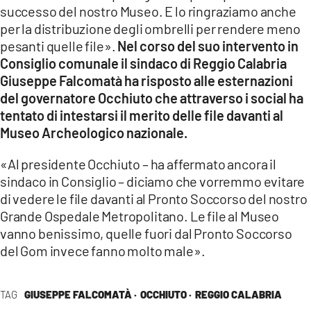
successo del nostro Museo. E lo ringraziamo anche
LACITYMAG.IT
per la distribuzione degli ombrelli per rendere meno
pesanti quelle file».
Nel corso del suo intervento in
ILREGGINO.IT
Consiglio comunale il sindaco di Reggio Calabria
Giuseppe Falcomatà ha risposto alle esternazioni
COSENZACHANNEL.IT
del governatore Occhiuto che attraverso i social ha
tentato di intestarsi il merito delle file davanti al
ILVIBONESE.IT
Museo Archeologico nazionale.
CATANZAROCHANNEL.IT
«Al presidente Occhiuto – ha affermato ancora il
LACAPITALENEWS.IT
sindaco in Consiglio – diciamo che vorremmo evitare
di vedere le file davanti al Pronto Soccorso del nostro
Grande Ospedale Metropolitano. Le file al Museo
App
vanno benissimo, quelle fuori dal Pronto Soccorso
ANDROID
del Gom invece fanno molto male».
APPLE
TAG
GIUSEPPE FALCOMATÀ ·
OCCHIUTO ·
REGGIO CALABRIA