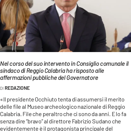
EVENTI
SPORT
Streaming
LAC TV
LAC NETWORK
Nel corso del suo intervento in Consiglio comunale il
sindaco di Reggio Calabria ha risposto alle
LAC ONAIR
affermazioni pubbliche del Governatore
REDAZIONE
LaC
Network
«Il presidente Occhiuto tenta di assumersi il merito
LACPLAY.IT
delle file al Museo archeologico nazionale di Reggio
Calabria. File che peraltro che ci sono da anni. E lo fa
LACTV.IT
senza dire “bravo” al direttore Fabrizio Sudano che
evidentemente è il protagonista principale del
LACONAIR.IT