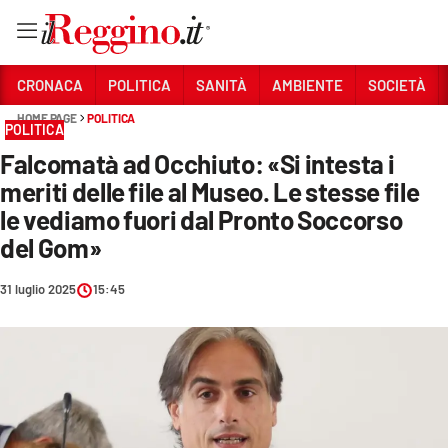
Vai
CRONACA
POLITICA
SANITÀ
AMBIENTE
SOCIETÀ
HOME PAGE
POLITICA
POLITICA
Sezioni
Falcomatà ad Occhiuto: «Si intesta i
CRONACA
meriti delle file al Museo. Le stesse file
POLITICA
le vediamo fuori dal Pronto Soccorso
del Gom»
SANITÀ
31 luglio 2025
15:45
AMBIENTE
SOCIETÀ
CULTURA
ECONOMIA E LAVORO