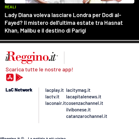
Scarica tutte le nostre app!
LaC Network
lacplay.it
lacitymag.it
lactv.it
lacapitalenews.it
laconair.it
cosenzachannel.it
ilvibonese.it
catanzarochannel.it
ilReggino.it © – La notizia è più vicina