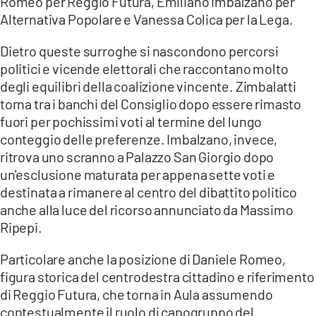
Romeo per Reggio Futura, Emiliano Imbalzano per
Alternativa Popolare e Vanessa Colica per la Lega.
Dietro queste surroghe si nascondono percorsi
politici e vicende elettorali che raccontano molto
degli equilibri della coalizione vincente. Zimbalatti
torna tra i banchi del Consiglio dopo essere rimasto
fuori per pochissimi voti al termine del lungo
conteggio delle preferenze. Imbalzano, invece,
ritrova uno scranno a Palazzo San Giorgio dopo
un'esclusione maturata per appena sette voti e
destinata a rimanere al centro del dibattito politico
anche alla luce del ricorso annunciato da Massimo
Ripepi.
Particolare anche la posizione di Daniele Romeo,
figura storica del centrodestra cittadino e riferimento
di Reggio Futura, che torna in Aula assumendo
contestualmente il ruolo di capogruppo del