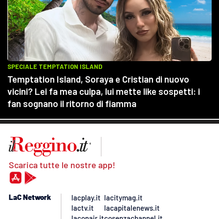
Scarica tutte le nostre app!
LaC Network
lacplay.it
lacitymag.it
lactv.it
lacapitalenews.it
laconair.it
cosenzachannel.it