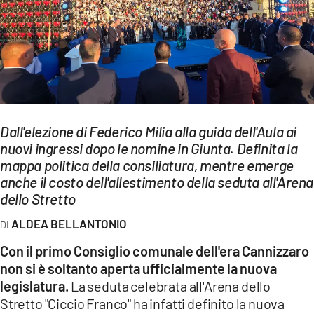
EVENTI
SPORT
Streaming
LAC TV
Dall'elezione di Federico Milia alla guida dell'Aula ai
LAC NETWORK
nuovi ingressi dopo le nomine in Giunta. Definita la
mappa politica della consiliatura, mentre emerge
LAC ONAIR
anche il costo dell'allestimento della seduta all'Arena
dello Stretto
LaC
ALDEA BELLANTONIO
Network
LACPLAY.IT
Con il primo Consiglio comunale dell'era Cannizzaro
non si è soltanto aperta ufficialmente la nuova
LACTV.IT
legislatura.
La seduta celebrata all'Arena dello
Stretto "Ciccio Franco" ha infatti definito la nuova
LACONAIR.IT