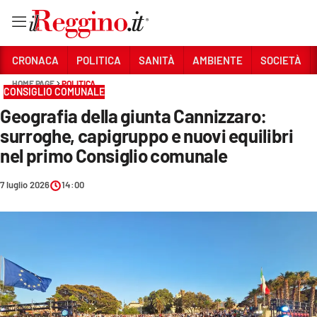
Vai
CRONACA
POLITICA
SANITÀ
AMBIENTE
SOCIETÀ
HOME PAGE
POLITICA
CONSIGLIO COMUNALE
Sezioni
Geografia della giunta Cannizzaro:
CRONACA
surroghe, capigruppo e nuovi equilibri
POLITICA
nel primo Consiglio comunale
SANITÀ
7 luglio 2026
14:00
AMBIENTE
SOCIETÀ
CULTURA
ECONOMIA E LAVORO