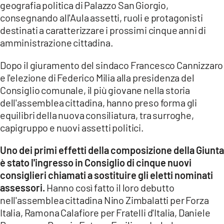
geografia politica di Palazzo San Giorgio,
consegnando all'Aula assetti, ruoli e protagonisti
LACITYMAG.IT
destinati a caratterizzare i prossimi cinque anni di
ILREGGINO.IT
amministrazione cittadina.
COSENZACHANNEL.IT
Dopo il giuramento del sindaco Francesco Cannizzaro
e l'elezione di Federico Milia alla presidenza del
ILVIBONESE.IT
Consiglio comunale, il più giovane nella storia
dell'assemblea cittadina, hanno preso forma gli
CATANZAROCHANNEL.IT
equilibri della nuova consiliatura, tra surroghe,
LACAPITALENEWS.IT
capigruppo e nuovi assetti politici.
Uno dei primi effetti della composizione della Giunta
App
è stato l'ingresso in Consiglio di cinque nuovi
ANDROID
consiglieri chiamati a sostituire gli eletti nominati
assessori.
Hanno così fatto il loro debutto
APPLE
nell'assemblea cittadina Nino Zimbalatti per Forza
Italia, Ramona Calafiore per Fratelli d'Italia, Daniele