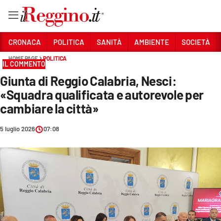
Vai
CRONACA
POLITICA
SANITÀ
AMBIENTE
SOCIETÀ
HOME PAGE
POLITICA
IL COMMENTO
Sezioni
Giunta di Reggio Calabria, Nesci:
CRONACA
«Squadra qualificata e autorevole per
POLITICA
cambiare la città»
SANITÀ
5 luglio 2026
07:08
AMBIENTE
SOCIETÀ
CULTURA
ECONOMIA E LAVORO