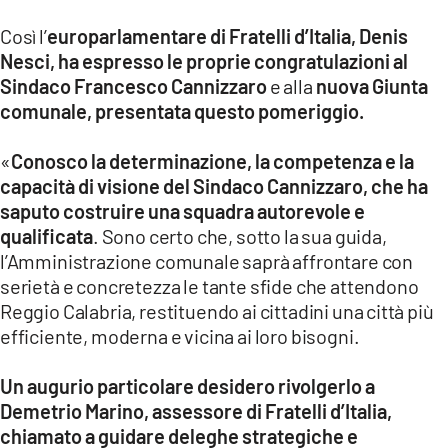
Così l’
europarlamentare di Fratelli d’Italia, Denis
LACITYMAG.IT
Nesci, ha espresso le proprie congratulazioni al
ILREGGINO.IT
Sindaco Francesco Cannizzaro
e alla
nuova Giunta
comunale, presentata questo pomeriggio.
COSENZACHANNEL.IT
«
Conosco la determinazione, la competenza e la
ILVIBONESE.IT
capacità di visione del Sindaco Cannizzaro, che ha
CATANZAROCHANNEL.IT
saputo costruire una squadra autorevole e
qualificata
. Sono certo che, sotto la sua guida,
LACAPITALENEWS.IT
l’Amministrazione comunale saprà affrontare con
serietà e concretezza le tante sfide che attendono
Reggio Calabria, restituendo ai cittadini una città più
App
efficiente, moderna e vicina ai loro bisogni.
ANDROID
Un augurio particolare desidero rivolgerlo a
APPLE
Demetrio Marino, assessore di Fratelli d’Italia,
chiamato a guidare deleghe strategiche e