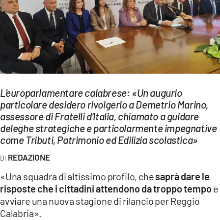
EVENTI
SPORT
Streaming
LAC TV
L’europarlamentare calabrese: «Un augurio
LAC NETWORK
particolare desidero rivolgerlo a Demetrio Marino,
assessore di Fratelli d’Italia, chiamato a guidare
LAC ONAIR
deleghe strategiche e particolarmente impegnative
come Tributi, Patrimonio ed Edilizia scolastica»
LaC
REDAZIONE
Network
LACPLAY.IT
«Una squadra di altissimo profilo, che
saprà dare le
risposte che i cittadini attendono da troppo tempo
e
LACTV.IT
avviare una nuova stagione di rilancio per Reggio
Calabria».
LACONAIR.IT