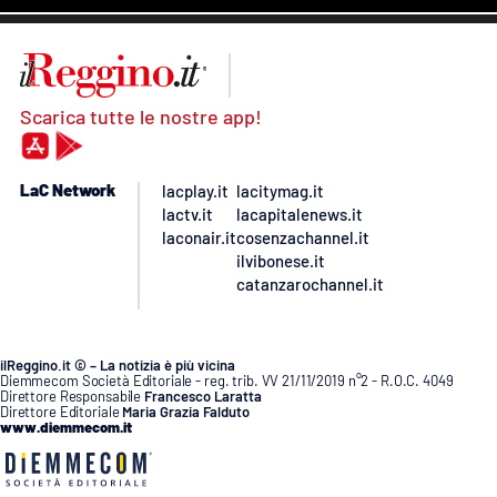
Scarica tutte le nostre app!
LaC Network
lacplay.it
lacitymag.it
lactv.it
lacapitalenews.it
laconair.it
cosenzachannel.it
ilvibonese.it
catanzarochannel.it
ilReggino.it © – La notizia è più vicina
Diemmecom Società Editoriale - reg. trib. VV 21/11/2019 n°2 - R.O.C. 4049
Direttore Responsabile
Francesco Laratta
Direttore Editoriale
Maria Grazia Falduto
www.diemmecom.it