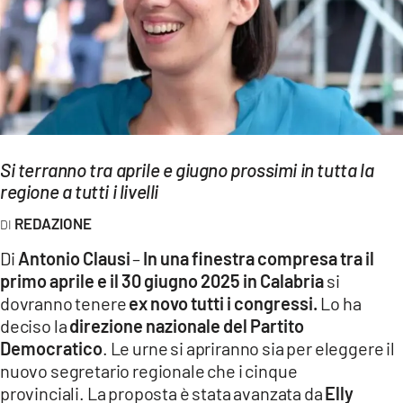
EVENTI
SPORT
Streaming
LAC TV
Si terranno tra aprile e giugno prossimi in tutta la
LAC NETWORK
regione a tutti i livelli
LAC ONAIR
REDAZIONE
Di
Antonio Clausi
–
In una finestra compresa tra il
LaC
primo aprile e il 30 giugno 2025 in Calabria
si
Network
dovranno tenere
ex novo tutti i congressi.
Lo ha
LACPLAY.IT
deciso la
direzione nazionale del Partito
Democratico
. Le urne si apriranno sia per eleggere il
LACTV.IT
nuovo segretario regionale che i cinque
provinciali. La proposta è stata avanzata da
Elly
LACONAIR.IT