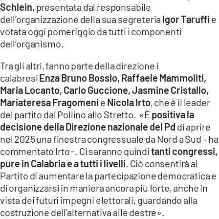
Schlein
, presentata dal responsabile
LACITYMAG.IT
dell’organizzazione della sua segreteria
Igor Taruffi
e
votata oggi pomeriggio da tutti i componenti
ILREGGINO.IT
dell’organismo.
COSENZACHANNEL.IT
Tra gli altri, fanno parte della direzione i
calabresi
Enza Bruno Bossio, Raffaele Mammoliti,
ILVIBONESE.IT
Maria Locanto, Carlo Guccione, Jasmine Cristallo,
Mariateresa Fragomeni
e
Nicola Irto
, che è il leader
CATANZAROCHANNEL.IT
del partito dal Pollino allo Stretto. «È
positiva la
LACAPITALENEWS.IT
decisione della Direzione nazionale del Pd
di aprire
nel 2025 una finestra congressuale da Nord a Sud – ha
commentato Irto -. Ci saranno quindi
tanti congressi,
App
pure in Calabria e a tutti i livelli
. Ciò consentirà al
ANDROID
Partito di aumentare la partecipazione democratica e
di organizzarsi in maniera ancora più forte, anche in
APPLE
vista dei futuri impegni elettorali, guardando alla
costruzione dell’alternativa alle destre».