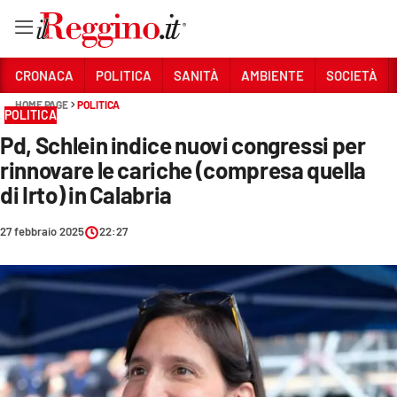
Vai
CRONACA
POLITICA
SANITÀ
AMBIENTE
SOCIETÀ
HOME PAGE
POLITICA
POLITICA
Sezioni
Pd, Schlein indice nuovi congressi per
CRONACA
rinnovare le cariche (compresa quella
POLITICA
di Irto) in Calabria
SANITÀ
27 febbraio 2025
22:27
AMBIENTE
SOCIETÀ
CULTURA
ECONOMIA E LAVORO