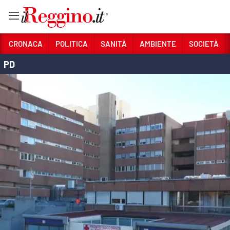
Vai
CRONACA
POLITICA
SANITÀ
AMBIENTE
SOCIETÀ
PD
Sezioni
CRONACA
POLITICA
SANITÀ
AMBIENTE
SOCIETÀ
CULTURA
ECONOMIA E LAVORO