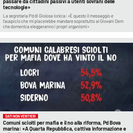
passare da cittadini passivi a utenti sovrani delle
tecnologie»
La segretaria Pd di Gioiosa Ionica: «È questo il messaggio e
l’auspicio che mi piacerebbe mandare soprattutto ai Giovani Dem
che domenica eleggeranno i propri organismi»
DATI NON VERITIERI
Comuni sciolti per mafia e il no alla riforma, Pd Bova
marina: «A Quarta Repubblica, cattiva informazione e