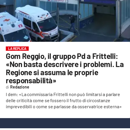
EVENTI
SPORT
Streaming
LAC TV
LA REPLICA
Gom Reggio, il gruppo Pd a Frittelli:
LAC NETWORK
«Non basta descrivere i problemi. La
Regione si assuma le proprie
LAC ONAIR
responsabilità»
Redazione
LaC
Network
I dem: «La commissaria Frittelli non può limitarsi a parlare
delle criticità come se fossero il frutto di circostanze
LACPLAY.IT
imprevedibili o come se parlasse da osservatrice esterna»
LACTV.IT
LACONAIR.IT