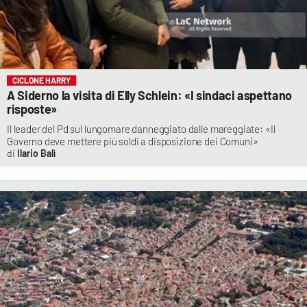
CICLONE HARRY
A Siderno la visita di Elly Schlein: «I sindaci aspettano
risposte»
Il leader del Pd sul lungomare danneggiato dalle mareggiate: «Il
Governo deve mettere più soldi a disposizione dei Comuni»
Ilario Balì