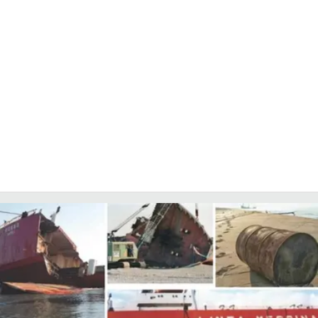
LACITYMAG.IT
ILREGGINO.IT
COSENZACHANNEL.IT
ILVIBONESE.IT
CATANZAROCHANNEL.IT
LACAPITALENEWS.IT
App
ANDROID
APPLE