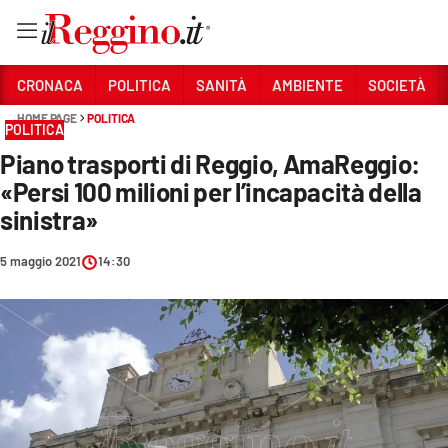
Vai
CRONACA
POLITICA
SANITÀ
AMBIENTE
SOCIETÀ
HOME PAGE
POLITICA
POLITICA
Sezioni
Piano trasporti di Reggio, AmaReggio:
CRONACA
«Persi 100 milioni per l’incapacità della
POLITICA
sinistra»
SANITÀ
5 maggio 2021
14:30
AMBIENTE
SOCIETÀ
CULTURA
ECONOMIA E LAVORO