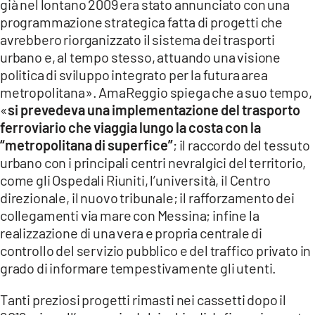
già nel lontano 2009 era stato annunciato con una
programmazione strategica fatta di progetti che
avrebbero riorganizzato il sistema dei trasporti
urbano e, al tempo stesso, attuando una visione
politica di sviluppo integrato per la futura area
metropolitana». AmaReggio spiega che a suo tempo,
«
si prevedeva una implementazione del trasporto
ferroviario che viaggia lungo la costa con la
“metropolitana di superfice”
; il raccordo del tessuto
urbano con i principali centri nevralgici del territorio,
come gli Ospedali Riuniti, l’università, il Centro
direzionale, il nuovo tribunale; il rafforzamento dei
collegamenti via mare con Messina; infine la
realizzazione di una vera e propria centrale di
controllo del servizio pubblico e del traffico privato in
grado di informare tempestivamente gli utenti.
Tanti preziosi progetti rimasti nei cassetti dopo il