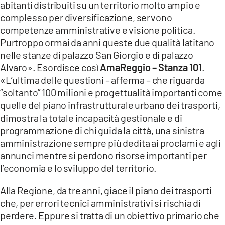
abitanti distribuiti su un territorio molto ampio e
complesso per diversificazione, servono
LACITYMAG.IT
competenze amministrative e visione politica.
ILREGGINO.IT
Purtroppo ormai da anni queste due qualità latitano
nelle stanze di palazzo San Giorgio e di palazzo
COSENZACHANNEL.IT
Alvaro». Esordisce così
AmaReggio – Stanza 101
.
«L’ultima delle questioni – afferma – che riguarda
ILVIBONESE.IT
“soltanto” 100 milioni e progettualità importanti come
quelle del piano infrastrutturale urbano dei trasporti,
CATANZAROCHANNEL.IT
dimostra la totale incapacità gestionale e di
LACAPITALENEWS.IT
programmazione di chi guida la città, una sinistra
amministrazione sempre più dedita ai proclami e agli
annunci mentre si perdono risorse importanti per
App
l’economia e lo sviluppo del territorio.
ANDROID
Alla Regione, da tre anni, giace il piano dei trasporti
APPLE
che, per errori tecnici amministrativi si rischia di
perdere. Eppure si tratta di un obiettivo primario che