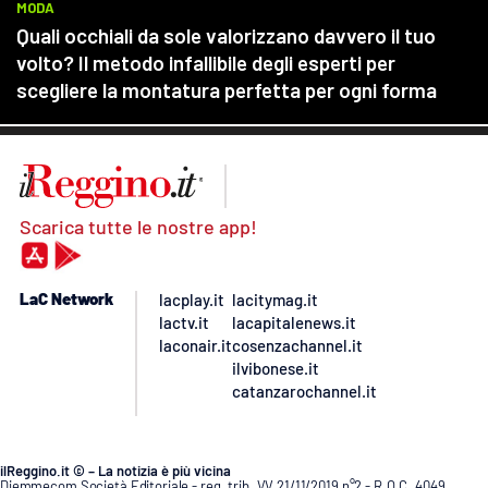
Scarica tutte le nostre app!
LaC Network
lacplay.it
lacitymag.it
lactv.it
lacapitalenews.it
laconair.it
cosenzachannel.it
ilvibonese.it
catanzarochannel.it
ilReggino.it © – La notizia è più vicina
Diemmecom Società Editoriale - reg. trib. VV 21/11/2019 n°2 - R.O.C. 4049