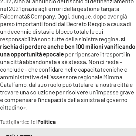
2012, sino all’annuncio del rischio di definanziamento
nel 2021 grazie agli errori della gestione targata
Falcomatà&Company. Oggi, dunque, dopo aver già
perso importanti fondi dal Decreto Reggio a causa di
un decennio di stasi e blocco totale le cui
responsabilità sono tutte della sinistra reggina,
si
rischia di perdere anche ben 100 milioni vanificando
una opportunità epocale
per ripensare i trasporti in
una città abbandonata a sé stessa. Non ci resta –
conclude – che confidare nelle capacità tecniche e
amministrative dell’assessore regionale Mimma
Catalfamo, dal suo ruolo può tutelare la nostra città e
trovare una soluzione per risolvere un’impasse grave
e compensare l’incapacità della sinistra al governo
cittadino».
Politica
Tutti gli articoli di