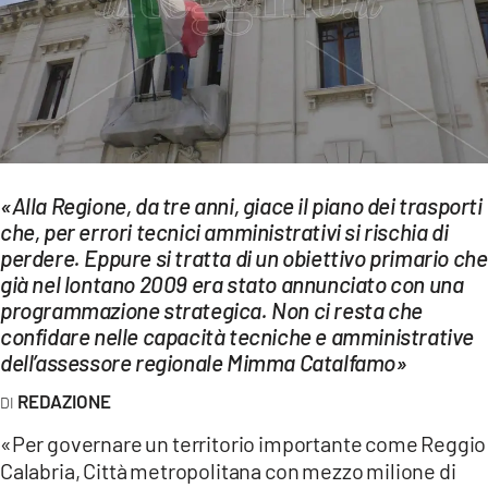
EVENTI
SPORT
Streaming
LAC TV
«Alla Regione, da tre anni, giace il piano dei trasporti
LAC NETWORK
che, per errori tecnici amministrativi si rischia di
perdere. Eppure si tratta di un obiettivo primario che
LAC ONAIR
già nel lontano 2009 era stato annunciato con una
programmazione strategica. Non ci resta che
LaC
confidare nelle capacità tecniche e amministrative
Network
dell’assessore regionale Mimma Catalfamo»
LACPLAY.IT
REDAZIONE
LACTV.IT
«Per governare un territorio importante come Reggio
Calabria, Città metropolitana con mezzo milione di
LACONAIR.IT