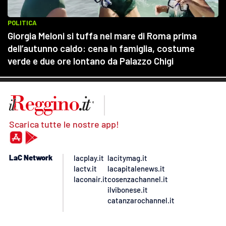
Scarica tutte le nostre app!
LaC Network
lacplay.it
lacitymag.it
lactv.it
lacapitalenews.it
laconair.it
cosenzachannel.it
ilvibonese.it
catanzarochannel.it