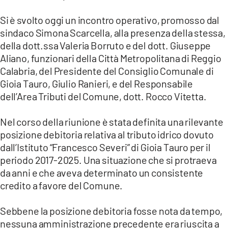
LACITYMAG.IT
Si è svolto oggi un incontro operativo, promosso dal
sindaco Simona Scarcella, alla presenza della stessa,
ILREGGINO.IT
della dott.ssa Valeria Borruto e del dott. Giuseppe
Aliano, funzionari della Città Metropolitana di Reggio
COSENZACHANNEL.IT
Calabria, del Presidente del Consiglio Comunale di
Gioia Tauro, Giulio Ranieri, e del Responsabile
ILVIBONESE.IT
dell’Area Tributi del Comune, dott. Rocco Vitetta.
CATANZAROCHANNEL.IT
Nel corso della riunione è stata definita una rilevante
LACAPITALENEWS.IT
posizione debitoria relativa al tributo idrico dovuto
dall’Istituto “Francesco Severi” di Gioia Tauro per il
App
periodo 2017-2025. Una situazione che si protraeva
da anni e che aveva determinato un consistente
ANDROID
credito a favore del Comune.
APPLE
Sebbene la posizione debitoria fosse nota da tempo,
nessuna amministrazione precedente era riuscita a