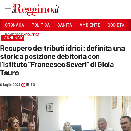
Vai
CRONACA
POLITICA
SANITÀ
AMBIENTE
SOCIETÀ
HOME PAGE
POLITICA
L’ANNUNCIO
Sezioni
Recupero dei tributi idrici: definita una
CRONACA
storica posizione debitoria con
POLITICA
l’Istituto “Francesco Severi” di Gioia
Tauro
SANITÀ
6 luglio 2026
15:30
AMBIENTE
SOCIETÀ
CULTURA
ECONOMIA E LAVORO