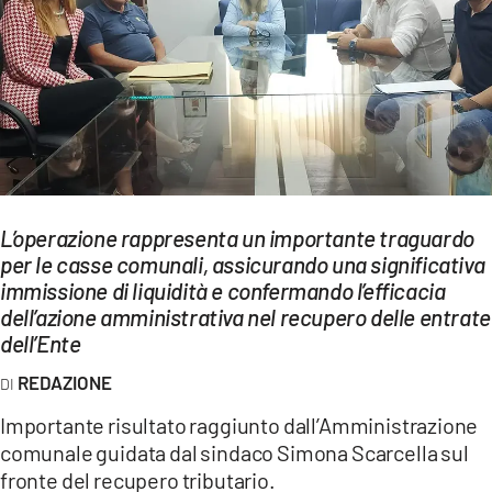
EVENTI
SPORT
Streaming
LAC TV
LAC NETWORK
L’operazione rappresenta un importante traguardo
per le casse comunali, assicurando una significativa
LAC ONAIR
immissione di liquidità e confermando l’efficacia
dell’azione amministrativa nel recupero delle entrate
LaC
dell’Ente
Network
REDAZIONE
LACPLAY.IT
Importante risultato raggiunto dall’Amministrazione
LACTV.IT
comunale guidata dal sindaco Simona Scarcella sul
fronte del recupero tributario.
LACONAIR.IT