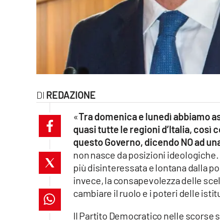
laconair.it
lacitymag.it
ilreggino.it
cosenzachannel.it
REDAZIONE
ilvibonese.it
«
Tra domenica e lunedì abbiamo ass
quasi tutte le regioni d’Italia, così
catanzarochannel.it
questo Governo, dicendo NO ad una
non nasce da posizioni ideologiche.
lacapitalenews.it
più disinteressata e lontana dalla po
invece, la consapevolezza delle scel
App
cambiare il ruolo e i poteri delle istit
Android
Il Partito Democratico nelle scorse 