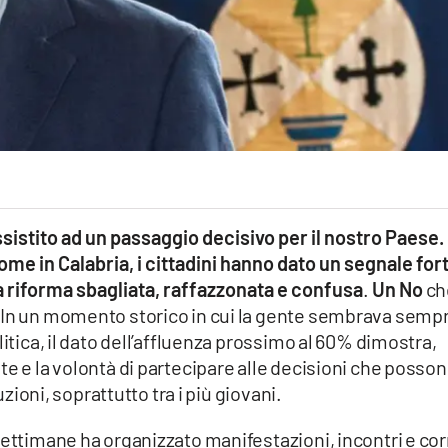
istito ad un passaggio decisivo per il nostro Paese. 
 come in Calabria, i cittadini hanno dato un segnale for
 riforma sbagliata, raffazzonata e confusa
.
Un No
ch
 In un momento storico in cui la gente sembrava semp
litica, il dato dell’affluenza prossimo al 60% dimostra,
te e la volontà di partecipare alle decisioni che posso
uzioni, soprattutto tra i più giovani.
settimane ha organizzato manifestazioni, incontri e co