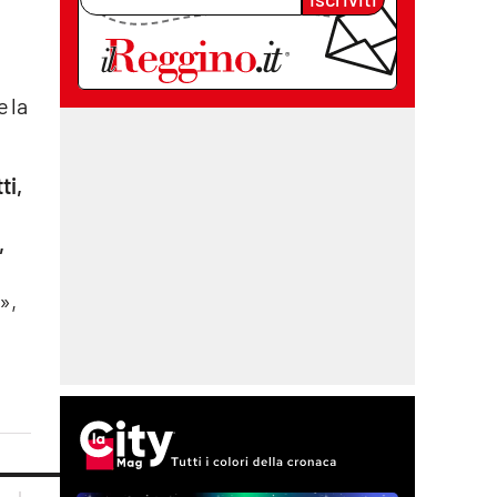
e la
ti,
,
»,