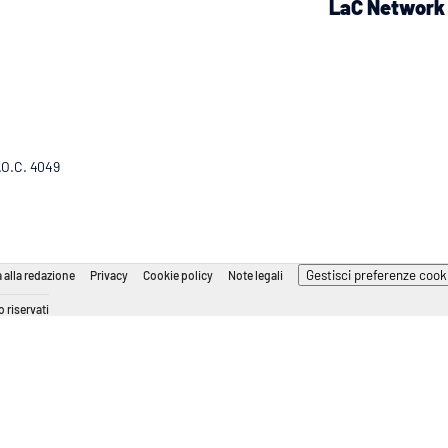
LaC Network
R.O.C. 4049
Gestisci preferenze cook
 alla redazione
Privacy
Cookie policy
Note legali
 riservati