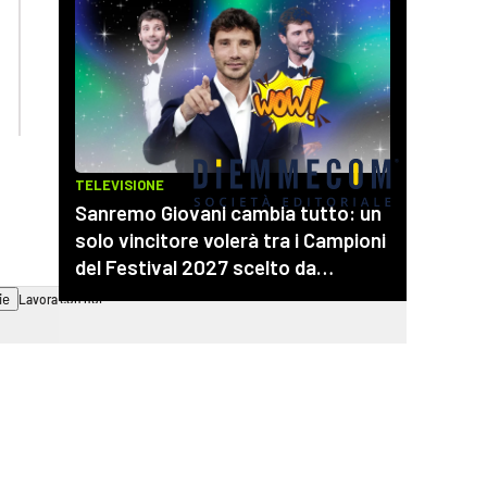
lacplay.it
lacitymag.it
lactv.it
lacapitalenews.it
laconair.it
cosenzachannel.it
ilvibonese.it
catanzarochannel.it
ie
Lavora con noi