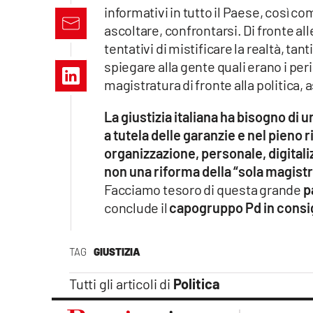
Apple
informativi in tutto il Paese, così co
ascoltare, confrontarsi. Di fronte al
tentativi di mistificare la realtà, tant
spiegare alla gente quali erano i per
Vai
magistratura di fronte alla politica
La giustizia italiana ha bisogno di u
a tutela delle garanzie e nel pieno 
organizzazione, personale, digitaliz
non una riforma della “sola magistr
Facciamo tesoro di questa grande
p
conclude il
capogruppo Pd in consig
TAG
GIUSTIZIA
Tutti gli articoli di
Politica