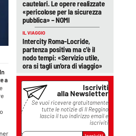
cautelari. Le opere realizzate
«pericolose per la sicurezza
pubblica» – NOMI
IL VIAGGIO
Intercity Roma-Locride,
partenza positiva ma c'è il
nodo tempi: «Servizio utile,
ora si tagli un'ora di viaggio»
In
te a
Iscriviti
e
alla Newsletter
re
Se vuoi ricevere gratuitamente
tutte le notizie di
Il Reggino
no
lascia il tuo indirizzo email e
iscriviti
rner
Iscriviti