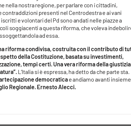
me nella nostra regione, per parlare con i cittadini,
le contraddizioni presenti nel Centrodestra e ai vani
i iscritti e volontari del Pd sono andati nelle piazze a
icoli soggiacenti a questa riforma, che voleva indebolir
, assoggettandola ad essa.
na riforma condivisa, costruita con il contributo di tut
rispetto della Costituzione, basata su investimenti,
zazione, tempi certi. Una vera riforma della giustizia
atura”.
L’Italia si è espressa, ha detto da che parte sta.
artecipazione democratica
e andiamo avanti insieme
lio Regionale. Ernesto Alecci.