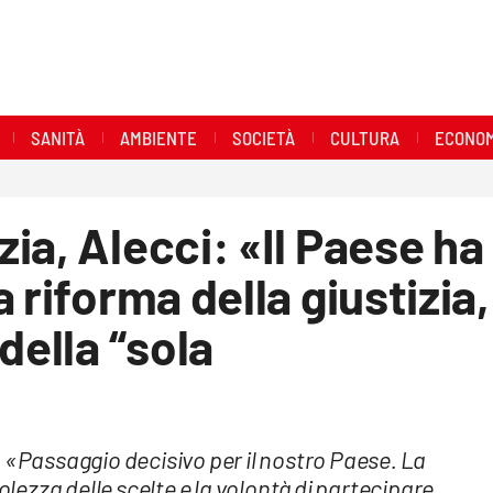
SANITÀ
AMBIENTE
SOCIETÀ
CULTURA
ECONOM
ia, Alecci: «Il Paese ha
 riforma della giustizia,
della “sola
 «Passaggio decisivo per il nostro Paese. La
ezza delle scelte e la volontà di partecipare,