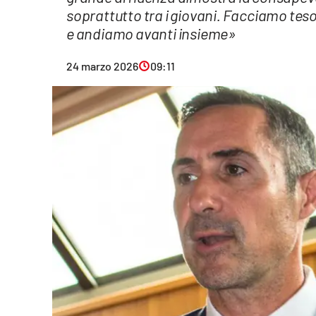
soprattutto tra i giovani. Facciamo te
Eventi
e andiamo avanti insieme»
Sport
24 marzo 2026
09:11
Streaming
LaC TV
Lac Network
LaC OnAir
LaC
Network
lacplay.it
lactv.it