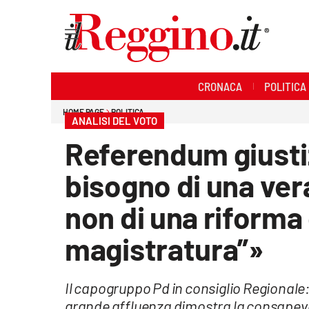
Sezioni
CRONACA
POLITICA
Cronaca
HOME PAGE
POLITICA
ANALISI DEL VOTO
Politica
Referendum giustiz
Sanità
bisogno di una vera
Ambiente
non di una riforma 
Società
magistratura”»
Cultura
Il capogruppo Pd in consiglio Regionale:
Economia e lavoro
grande affluenza dimostra la consapevol