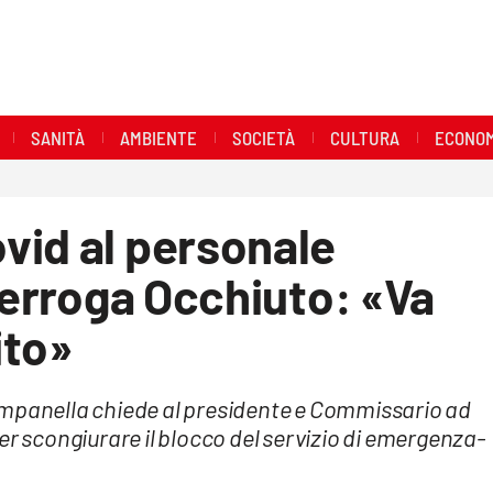
SANITÀ
AMBIENTE
SOCIETÀ
CULTURA
ECONOM
vid al personale
nterroga Occhiuto: «Va
ito»
ampanella chiede al presidente e Commissario ad
er scongiurare il blocco del servizio di emergenza-