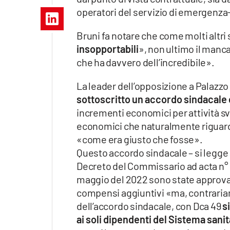
Apple
operatori del servizio di emergenz
Bruni fa notare che come molti altri s
insopportabili
», non ultimo il manc
Vai
che ha davvero dell’incredibile».
La leader dell’opposizione a Palazzo
sottoscritto un accordo sindacale 
incrementi economici per attività s
economici che naturalmente riguardav
«come era giusto che fosse».
Questo accordo sindacale – si legge 
Decreto del Commissario ad acta n° 14
maggio del 2022 sono state approvat
compensi aggiuntivi «ma, contrariam
dell’accordo sindacale, con Dca 49
s
ai soli dipendenti del Sistema sani