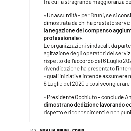
tra cui la stragrande maggioranza d
«Un’assurdità» per Bruni, se si con
dimostrata da chi ha prestato servizi
la negazione del compenso aggiuntiv
professionale
».
Le organizzazioni sindacali, da part
agitazione degli operatori del serviz
rispetto dell’accordo del 6 Luglio 20
rivendicazione ha presentato l’inte
«quali iniziative intende assumere n
6 Luglio del 2020 e così scongiurare
«Presidente Occhiuto – conclude Amal
dimostrano dedizione lavorando co
rispetto e riconoscimenti e non puni
TAG
AMALIA BRUNI ·
COVID