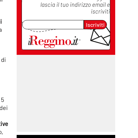
lascia il tuo indirizzo email e
iscriviti
i
Iscriviti
a
 di
 5
dei
tive
o,