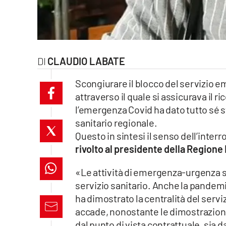
laconair.it
lacitymag.it
CLAUDIO LABATE
ilreggino.it
Scongiurare il blocco del servizio 
cosenzachannel.it
attraverso il quale si assicurava il
l’emergenza Covid ha dato tutto sé s
ilvibonese.it
sanitario regionale.
catanzarochannel.it
Questo in sintesi il senso dell’inter
rivolto al presidente della Region
lacapitalenews.it
«Le attività di emergenza-urgenza s
servizio sanitario. Anche la pandemia
App
ha dimostrato la centralità del ser
Android
accade, nonostante le dimostrazioni
dal punto di vista contrattuale, sia da