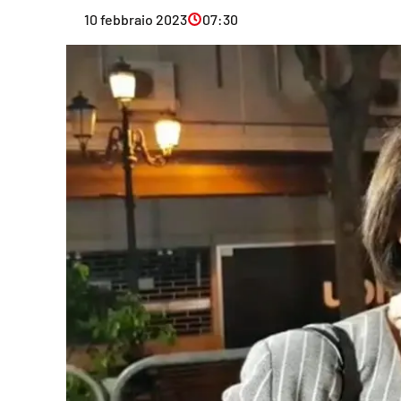
Eventi
10 febbraio 2023
07:30
Sport
Streaming
LaC TV
Lac Network
LaC OnAir
LaC
Network
lacplay.it
lactv.it