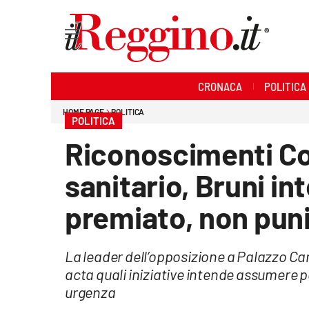
Sezioni
CRONACA
POLITICA
Cronaca
HOME PAGE
POLITICA
POLITICA
Politica
Riconoscimenti Co
Sanità
sanitario, Bruni i
Ambiente
premiato, non pun
Società
La leader dell’opposizione a Palazzo C
Cultura
acta quali iniziative intende assumere p
urgenza
Economia e lavoro