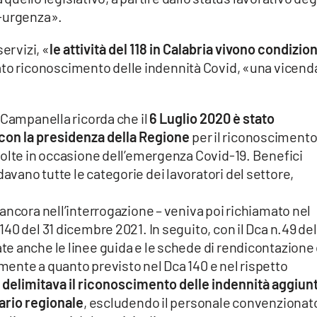
a-urgenza».
ervizi, «
le attività del 118 in Calabria vivono condizion
ato riconoscimento delle indennità Covid, «una vicend
 Campanella ricorda che il
6 Luglio 2020 è stato
con la presidenza della Regione
per il riconoscimento
volte in occasione dell’emergenza Covid-19. Benefici
ano tutte le categorie dei lavoratori del settore,
ancora nell’interrogazione – veniva poi richiamato nel
0 del 31 dicembre 2021. In seguito, con il Dca n.49 del
e anche le linee guida e le schede di rendicontazione 
ente a quanto previsto nel Dca 140 e nel rispetto
i delimitava il riconoscimento delle indennità aggiun
tario regionale
, escludendo il personale convenzionat