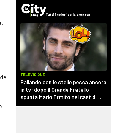
e,
l
 del
e
o