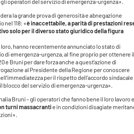
egli operatori del servizio di emergenza-urgenza».
sidera la grande prova di generosità e abnegazione
o nel 118: «
è inaccettabile, a parità di prestazioni res
o solo per il diverso stato giuridico della figura
e loro, hanno recentemente annunciato lo stato di
io di emergenza-urgenza, al fine proprio per ottenere i
20 e Bruni per dare forza anche a quest’azione di
rrogazione al Presidente della Regione per conoscere
ell’immediatezza per il rispetto dell’accordo sindacale
 il blocco del servizio di emergenza-urgenza».
ia Bruni – gli operatori che fanno bene il loro lavoro 
n turni massacranti
e in condizioni disagiate meritan
zioni».