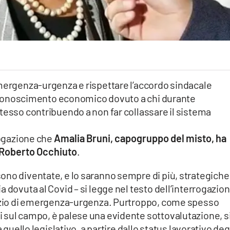
emergenza-urgenza e rispettare l’accordo sindacale
 riconoscimento economico dovuto a chi durante
tesso contribuendo a non far collassare il sistema
rogazione che
Amalia Bruni, capogruppo del misto, ha
e Roberto Occhiuto
.
ono diventate, e lo saranno sempre di più, strategiche
 dovuta al Covid – si legge nel testo dell’interrogazion
vizio di emergenza-urgenza. Purtroppo, come spesso
 sul campo, è palese una evidente sottovalutazione, s
 quello legislativo, a partire dallo status lavorativo deg