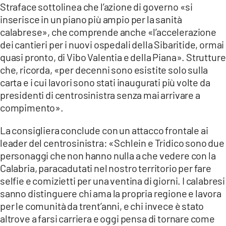
Straface sottolinea che l’azione di governo «si
inserisce in un piano più ampio per la sanità
calabrese», che comprende anche «l’accelerazione
dei cantieri per i nuovi ospedali della Sibaritide, ormai
quasi pronto, di Vibo Valentia e della Piana». Strutture
che, ricorda, «per decenni sono esistite solo sulla
carta e i cui lavori sono stati inaugurati più volte da
presidenti di centrosinistra senza mai arrivare a
compimento».
La consigliera conclude con un attacco frontale ai
leader del centrosinistra: «Schlein e Tridico sono due
personaggi che non hanno nulla a che vedere con la
Calabria, paracadutati nel nostro territorio per fare
selfie e comizietti per una ventina di giorni. I calabresi
sanno distinguere chi ama la propria regione e lavora
per le comunità da trent’anni, e chi invece è stato
altrove a farsi carriera e oggi pensa di tornare come