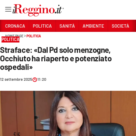
Vai
CRONACA
POLITICA
SANITÀ
AMBIENTE
SOCIETÀ
HOME PAGE
POLITICA
POLITICA
Sezioni
Straface: «Dal Pd solo menzogne,
CRONACA
Occhiuto ha riaperto e potenziato
POLITICA
ospedali»
SANITÀ
12 settembre 2025
11:20
AMBIENTE
SOCIETÀ
CULTURA
ECONOMIA E LAVORO