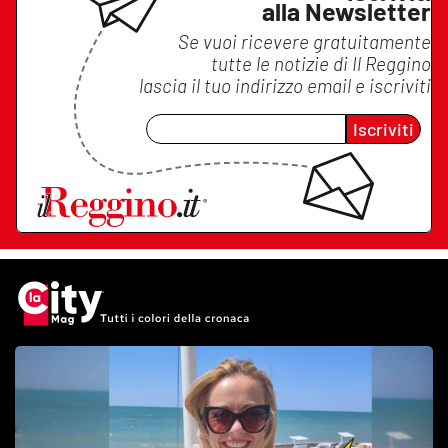
alla Newsletter
Se vuoi ricevere gratuitamente
tutte le notizie di
Il Reggino
lascia il tuo indirizzo email e iscriviti
Iscriviti