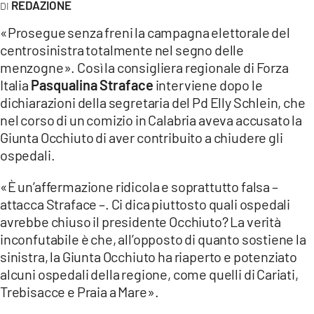
REDAZIONE
LACITYMAG.IT
«Prosegue senza freni la campagna elettorale del
centrosinistra totalmente nel segno delle
ILREGGINO.IT
menzogne». Così la consigliera regionale di Forza
Italia
Pasqualina Straface
interviene dopo le
COSENZACHANNEL.IT
dichiarazioni della segretaria del Pd Elly Schlein, che
ILVIBONESE.IT
nel corso di un comizio in Calabria aveva accusato la
Giunta Occhiuto di aver contribuito a chiudere gli
CATANZAROCHANNEL.IT
ospedali.
LACAPITALENEWS.IT
«È un’affermazione ridicola e soprattutto falsa –
attacca Straface –. Ci dica piuttosto quali ospedali
App
avrebbe chiuso il presidente Occhiuto? La verità
inconfutabile è che, all’opposto di quanto sostiene la
ANDROID
sinistra, la Giunta Occhiuto ha riaperto e potenziato
APPLE
alcuni ospedali della regione, come quelli di Cariati,
Trebisacce e Praia a Mare».