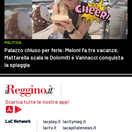
Scarica tutte le nostre app!
LaC Network
lacplay.it
lacitymag.it
lactv.it
lacapitalenews.it