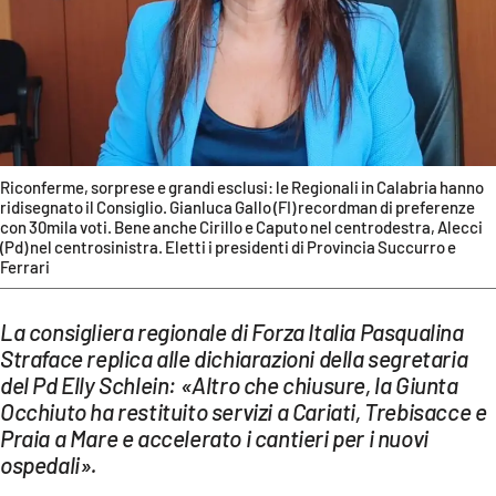
EVENTI
SPORT
Streaming
LAC TV
Riconferme, sorprese e grandi esclusi: le Regionali in Calabria hanno
ridisegnato il Consiglio. Gianluca Gallo (FI) recordman di preferenze
LAC NETWORK
con 30mila voti. Bene anche Cirillo e Caputo nel centrodestra, Alecci
(Pd) nel centrosinistra. Eletti i presidenti di Provincia Succurro e
Ferrari
LAC ONAIR
La consigliera regionale di Forza Italia Pasqualina
LaC
Network
Straface replica alle dichiarazioni della segretaria
del Pd Elly Schlein: «Altro che chiusure, la Giunta
LACPLAY.IT
Occhiuto ha restituito servizi a Cariati, Trebisacce e
Praia a Mare e accelerato i cantieri per i nuovi
LACTV.IT
ospedali».
LACONAIR.IT