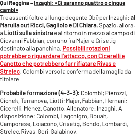
Qui Reggina –
Inzaghi: «Ci saranno quattro o cinque
cambi»
Tre assenti (oltre al lungo degente Obi) per Inzaghi:
al
Marulla out Ricci, Gagliolo e Di Chiara.
Spazio, allora,
a
Liotti sulla sinistra
e al ritorno in mezzo al campo di
Giovanni Fabbian, con uno fra Majer e Crisetig
destinato alla panchina.
Possibili rotazioni
potrebbero riguardare l’attacco, con Cicerelli e
Canotto che potrebbero far rifiatare Rivas e
Strelec
. Colombi verso la conferma della maglia da
titolare.
Probabile formazione (4-3-3):
Colombi; Pierozzi,
Cionek, Terranova, Liotti; Majer, Fabbian, Hernani;
Cicerelli, Ménez, Canotto. Allenatore: Inzaghi. A
disposizione: Colombi, Lagonigro, Bouah,
Camporese, Loiacono, Crisetig, Bondo, Lombardi,
Strelec, Rivas, Gori, Galabinov.