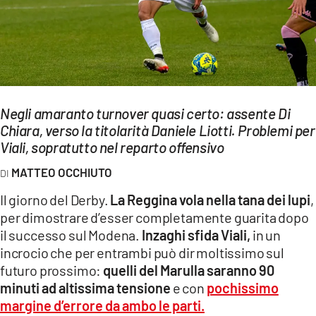
EVENTI
SPORT
Streaming
Negli amaranto turnover quasi certo: assente Di
LAC TV
Chiara, verso la titolarità Daniele Liotti. Problemi per
LAC NETWORK
Viali, sopratutto nel reparto offensivo
MATTEO OCCHIUTO
LAC ONAIR
Il giorno del Derby.
La Reggina vola nella tana dei lupi
,
LaC
per dimostrare d’esser completamente guarita dopo
Network
il successo sul Modena.
Inzaghi sfida Viali,
in un
LACPLAY.IT
incrocio che per entrambi può dir moltissimo sul
futuro prossimo:
quelli del Marulla saranno 90
LACTV.IT
minuti ad altissima tensione
e con
pochissimo
margine d’errore da ambo le parti.
LACONAIR.IT