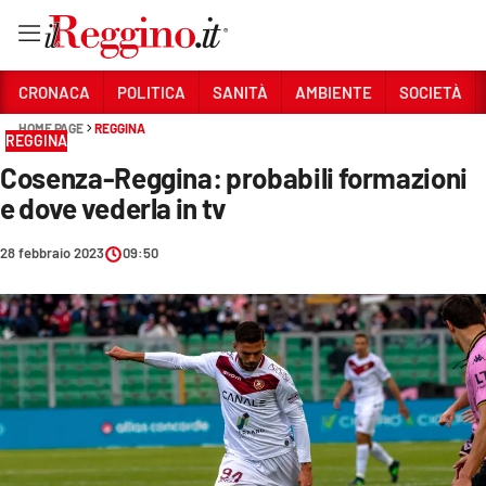
Vai
CRONACA
POLITICA
SANITÀ
AMBIENTE
SOCIETÀ
HOME PAGE
REGGINA
REGGINA
Sezioni
Cosenza-Reggina: probabili formazioni
CRONACA
e dove vederla in tv
POLITICA
28 febbraio 2023
09:50
SANITÀ
AMBIENTE
SOCIETÀ
CULTURA
ECONOMIA E LAVORO