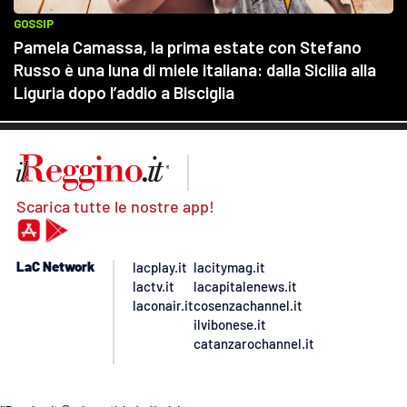
Scarica tutte le nostre app!
LaC Network
lacplay.it
lacitymag.it
lactv.it
lacapitalenews.it
laconair.it
cosenzachannel.it
ilvibonese.it
catanzarochannel.it