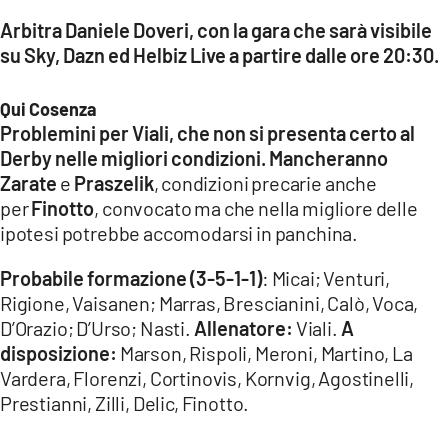
Arbitra Daniele Doveri, con la gara che sarà visibile
LACITYMAG.IT
su Sky, Dazn ed Helbiz Live a partire dalle ore 20:30.
ILREGGINO.IT
Qui Cosenza
COSENZACHANNEL.IT
Problemini per Viali, che non si presenta certo al
Derby nelle migliori condizioni. Mancheranno
ILVIBONESE.IT
Zarate
e
Praszelik
, condizioni precarie anche
per
Finotto
, convocato ma che nella migliore delle
CATANZAROCHANNEL.IT
ipotesi potrebbe accomodarsi in panchina.
LACAPITALENEWS.IT
Probabile formazione (3-5-1-1)
: Micai; Venturi,
Rigione, Vaisanen; Marras, Brescianini, Calò, Voca,
App
D’Orazio; D’Urso; Nasti.
Allenatore:
Viali.
A
ANDROID
disposizione:
Marson, Rispoli, Meroni, Martino, La
Vardera, Florenzi, Cortinovis, Kornvig, Agostinelli,
APPLE
Prestianni, Zilli, Delic, Finotto.