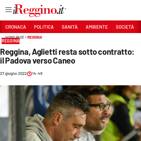
Vai
CRONACA
POLITICA
SANITÀ
AMBIENTE
SOCIETÀ
HOME PAGE
REGGINA
REGGINA
Sezioni
Reggina, Aglietti resta sotto contratto:
CRONACA
il Padova verso Caneo
POLITICA
27 giugno 2022
14:49
SANITÀ
AMBIENTE
SOCIETÀ
CULTURA
ECONOMIA E LAVORO