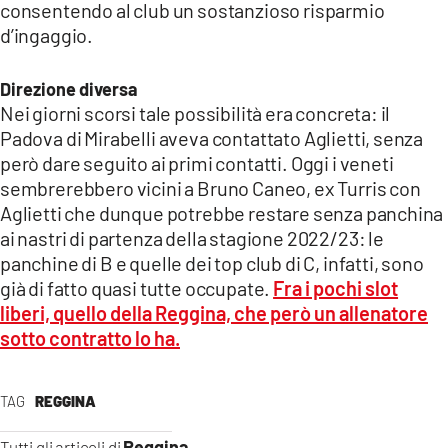
consentendo al club un sostanzioso risparmio
d’ingaggio.
LACITYMAG.IT
ILREGGINO.IT
Direzione diversa
Nei giorni scorsi tale possibilità era concreta: il
COSENZACHANNEL.IT
Padova di Mirabelli aveva contattato Aglietti, senza
però dare seguito ai primi contatti. Oggi i veneti
ILVIBONESE.IT
sembrerebbero vicini a Bruno Caneo, ex Turris con
CATANZAROCHANNEL.IT
Aglietti che dunque potrebbe restare senza panchina
ai nastri di partenza della stagione 2022/23: le
LACAPITALENEWS.IT
panchine di B e quelle dei top club di C, infatti, sono
già di fatto quasi tutte occupate.
Fra i pochi slot
App
liberi, quello della Reggina, che però un allenatore
sotto contratto lo ha.
ANDROID
APPLE
TAG
REGGINA
Reggina
Tutti gli articoli di