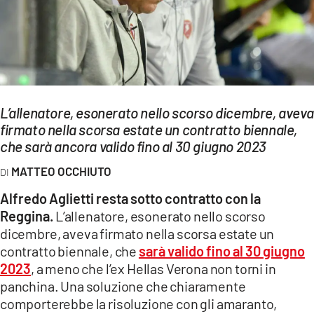
EVENTI
SPORT
Streaming
L’allenatore, esonerato nello scorso dicembre, aveva
LAC TV
firmato nella scorsa estate un contratto biennale,
LAC NETWORK
che sarà ancora valido fino al 30 giugno 2023
MATTEO OCCHIUTO
LAC ONAIR
Alfredo Aglietti resta sotto contratto con la
LaC
Reggina.
L’allenatore, esonerato nello scorso
Network
dicembre, aveva firmato nella scorsa estate un
LACPLAY.IT
contratto biennale, che
sarà valido fino al 30 giugno
2023
, a meno che l’ex Hellas Verona non torni in
LACTV.IT
panchina. Una soluzione che chiaramente
comporterebbe la risoluzione con gli amaranto,
LACONAIR.IT