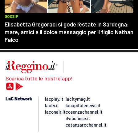
Scarica tutte le nostre app!
LaC Network
lacplay.it
lacitymag.it
lactv.it
lacapitalenews.it
laconair.it
cosenzachannel.it
ilvibonese.it
catanzarochannel.it