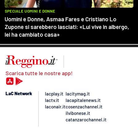
Scarica tutte le nostre app!
LaC Network
lacplay.it
lacitymag.it
lactv.it
lacapitalenews.it
laconair.it
cosenzachannel.it
ilvibonese.it
catanzarochannel.it