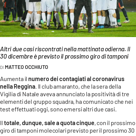
EVENTI
SPORT
Streaming
Altri due casi riscontrati nella mattinata odierna. Il
LAC TV
30 dicembre è previsto il prossimo giro di tamponi
LAC NETWORK
MATTEO OCCHIUTO
LAC ONAIR
Aumenta il
numero dei contagiati al coronavirus
nella Reggina
. Il club amaranto, che la sera della
LaC
Vigilia di Natale aveva annunciato la positività di tre
Network
elementi del gruppo squadra, ha comunicato che nei
LACPLAY.IT
test effettuati oggi, sono emersi altri due casi.
LACTV.IT
Il
totale, dunque, sale a quota cinque
, con il prossimo
giro di tamponi molecolari previsto per il prossimo 30
LACONAIR.IT