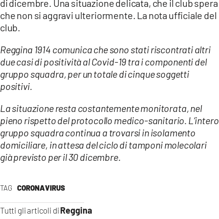
di dicembre. Una situazione delicata, che il club spera
che non si aggravi ulteriormente. La nota ufficiale del
LACITYMAG.IT
club.
ILREGGINO.IT
Reggina 1914 comunica che sono stati riscontrati altri
COSENZACHANNEL.IT
due casi di positività al Covid-19 tra i componenti del
gruppo squadra, per un totale di cinque soggetti
ILVIBONESE.IT
positivi.
CATANZAROCHANNEL.IT
La situazione resta costantemente monitorata, nel
pieno rispetto del protocollo medico-sanitario. L’intero
LACAPITALENEWS.IT
gruppo squadra continua a trovarsi in isolamento
domiciliare, in attesa del ciclo di tamponi molecolari
App
già previsto per il 30 dicembre.
ANDROID
TAG
CORONAVIRUS
APPLE
Reggina
Tutti gli articoli di