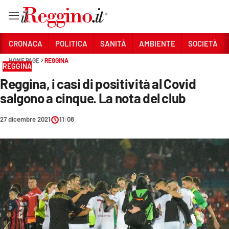
Vai
CRONACA
POLITICA
SANITÀ
AMBIENTE
SOCIETÀ
HOME PAGE
REGGINA
REGGINA
Sezioni
Reggina, i casi di positività al Covid
CRONACA
salgono a cinque. La nota del club
POLITICA
27 dicembre 2021
11:08
SANITÀ
AMBIENTE
SOCIETÀ
CULTURA
ECONOMIA E LAVORO