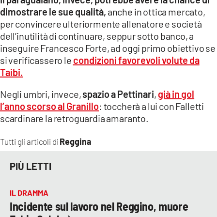
dimostrare le sue qualità,
anche in ottica mercato,
per convincere ulteriormente allenatore e società
dell’inutilità di continuare, seppur sotto banco, a
inseguire Francesco Forte, ad oggi primo obiettivo se
si verificassero le
condizioni favorevoli volute da
Taibi.
Negli umbri, invece,
spazio a Pettinari
,
già in gol
l’anno scorso al Granillo
: toccherà a lui con Falletti
scardinare la retroguardia amaranto.
Reggina
Tutti gli articoli di
PIÙ LETTI
IL DRAMMA
Incidente sul lavoro nel Reggino, muore