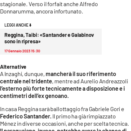
stagionale. Verso il forfait anche Alfredo
LACITYMAG.IT
Donnarumma, ancora infortunato.
ILREGGINO.IT
LEGGI ANCHE ⬇️
Reggina, Taibi: «Santander e Galabinov
COSENZACHANNEL.IT
sono in ripresa»
ILVIBONESE.IT
17 Gennaio 2023 15:30
CATANZAROCHANNEL.IT
Alternative
A Inzaghi, dunque,
mancherà il suo riferimento
LACAPITALENEWS.IT
centrale nel tridente
, mentre ad Aurelio Andreazzoli
l’esterno più forte tecnicamente a disposizione e i
App
centimetri dell’ex genoano.
ANDROID
In casa Reggina sarà ballottaggio fra Gabriele Gori e
APPLE
Federico Santander.
Il primo ha già rimpiazzato
Ménez in diverse occasioni, anche per scelta tecnica.
Il paraguaiano, invece, potrebbe avere la chance di