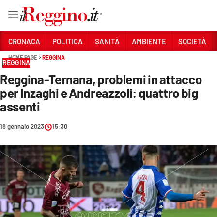
Vai
CRONACA
POLITICA
SANITÀ
AMBIENTE
SOCIETÀ
HOME PAGE
REGGINA
REGGINA
Sezioni
Reggina-Ternana, problemi in attacco
CRONACA
per Inzaghi e Andreazzoli: quattro big
POLITICA
assenti
SANITÀ
18 gennaio 2023
15:30
AMBIENTE
SOCIETÀ
CULTURA
ECONOMIA E LAVORO