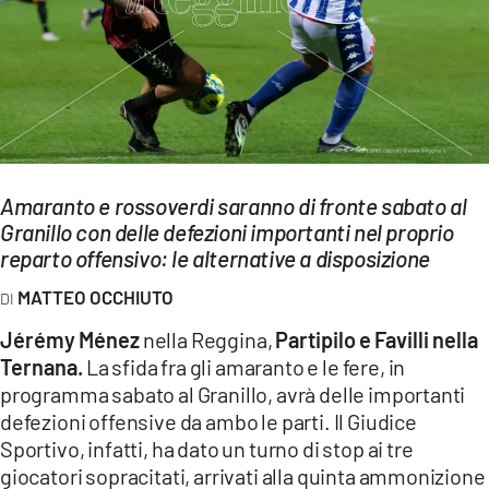
EVENTI
SPORT
Streaming
LAC TV
Amaranto e rossoverdi saranno di fronte sabato al
LAC NETWORK
Granillo con delle defezioni importanti nel proprio
reparto offensivo: le alternative a disposizione
LAC ONAIR
MATTEO OCCHIUTO
LaC
Jérémy Ménez
nella Reggina,
Partipilo e Favilli nella
Network
Ternana.
La sfida fra gli amaranto e le fere, in
LACPLAY.IT
programma sabato al Granillo, avrà delle importanti
defezioni offensive da ambo le parti. Il Giudice
LACTV.IT
Sportivo, infatti, ha dato un turno di stop ai tre
giocatori sopracitati, arrivati alla quinta ammonizione
LACONAIR.IT