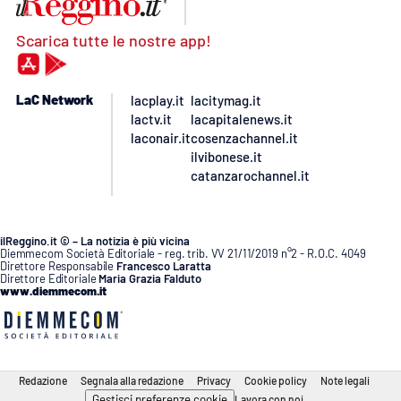
Scarica tutte le nostre app!
LaC Network
lacplay.it
lacitymag.it
lactv.it
lacapitalenews.it
laconair.it
cosenzachannel.it
ilvibonese.it
catanzarochannel.it
ilReggino.it © – La notizia è più vicina
Diemmecom Società Editoriale - reg. trib. VV 21/11/2019 n°2 - R.O.C. 4049
Direttore Responsabile
Francesco Laratta
Direttore Editoriale
Maria Grazia Falduto
www.diemmecom.it
Redazione
Segnala alla redazione
Privacy
Cookie policy
Note legali
Gestisci preferenze cookie
Lavora con noi