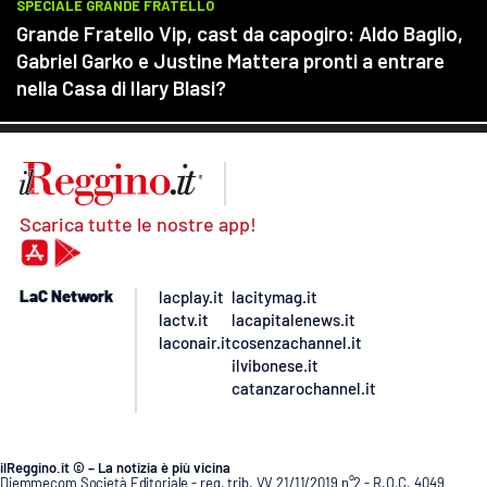
Scarica tutte le nostre app!
LaC Network
lacplay.it
lacitymag.it
lactv.it
lacapitalenews.it
laconair.it
cosenzachannel.it
ilvibonese.it
catanzarochannel.it
ilReggino.it © – La notizia è più vicina
Diemmecom Società Editoriale - reg. trib. VV 21/11/2019 n°2 - R.O.C. 4049