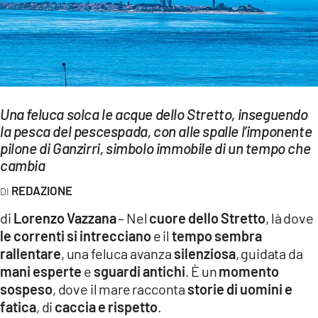
EVENTI
SPORT
Streaming
Una feluca solca le acque dello Stretto, inseguendo
LAC TV
la pesca del pescespada, con alle spalle l’imponente
LAC NETWORK
pilone di Ganzirri, simbolo immobile di un tempo che
cambia
LAC ONAIR
REDAZIONE
LaC
di
Lorenzo Vazzana
– Nel
cuore dello Stretto
, là dove
Network
le correnti si intrecciano
e il
tempo sembra
LACPLAY.IT
rallentare
, una feluca avanza
silenziosa
, guidata da
mani esperte
e
sguardi antichi
. È un
momento
LACTV.IT
sospeso
, dove il mare racconta
storie di uomini e
fatica
, di
caccia e rispetto
.
LACONAIR.IT