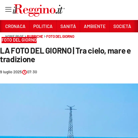
Vai
CRONACA
POLITICA
SANITÀ
AMBIENTE
SOCIETÀ
HOME PAGE
RUBRICHE
FOTO DEL GIORNO
FOTO DEL GIORNO
Sezioni
LA FOTO DEL GIORNO | Tra cielo, mare e
CRONACA
tradizione
POLITICA
9 luglio 2025
07:30
SANITÀ
AMBIENTE
SOCIETÀ
CULTURA
ECONOMIA E LAVORO