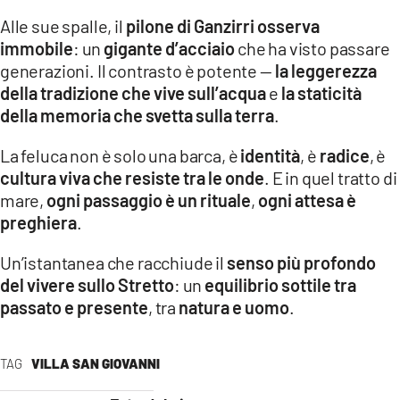
Alle sue spalle, il
pilone di Ganzirri osserva
LACITYMAG.IT
immobile
: un
gigante d’acciaio
che ha visto passare
generazioni. Il contrasto è potente —
la leggerezza
ILREGGINO.IT
della tradizione che vive sull’acqua
e
la staticità
COSENZACHANNEL.IT
della memoria che svetta sulla terra
.
ILVIBONESE.IT
La feluca non è solo una barca, è
identità
, è
radice
, è
cultura viva che resiste tra le onde
. E in quel tratto di
CATANZAROCHANNEL.IT
mare,
ogni passaggio è un rituale
,
ogni attesa è
preghiera
.
LACAPITALENEWS.IT
Un’istantanea che racchiude il
senso più profondo
App
del vivere sullo Stretto
: un
equilibrio sottile tra
passato e presente
, tra
natura e uomo
.
ANDROID
APPLE
TAG
VILLA SAN GIOVANNI