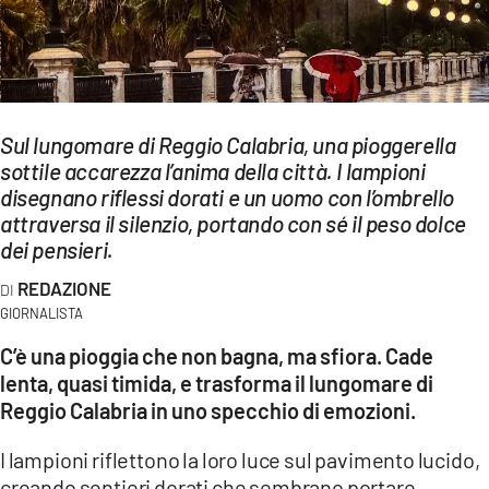
EVENTI
SPORT
Streaming
Sul lungomare di Reggio Calabria, una pioggerella
sottile accarezza l’anima della città. I lampioni
LAC TV
disegnano riflessi dorati e un uomo con l’ombrello
LAC NETWORK
attraversa il silenzio, portando con sé il peso dolce
dei pensieri.
LAC ONAIR
REDAZIONE
GIORNALISTA
LaC
Network
C’è una pioggia che non bagna, ma sfiora. Cade
lenta, quasi timida, e trasforma il lungomare di
LACPLAY.IT
Reggio Calabria in uno specchio di emozioni.
LACTV.IT
I lampioni riflettono la loro luce sul pavimento lucido,
LACONAIR.IT
creando sentieri dorati che sembrano portare