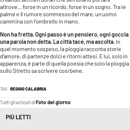
altrove… forse in un ricordo, forse in un sogno. Tra le
LACITYMAG.IT
palme e il rumore sommesso del mare, un uomo
cammina con l’ombrello in mano.
ILREGGINO.IT
Non ha fretta. Ogni passo è un pensiero, ogni goccia
COSENZACHANNEL.IT
una parola non detta. La città tace, ma ascolta.
In
ILVIBONESE.IT
quel momento sospeso, la pioggia racconta storie
d’amore, di partenze dolci e ritorni attesi. E lui, solo in
CATANZAROCHANNEL.IT
apparenza, è parte di quella poesia che solo la pioggia
sullo Stretto sa scrivere così bene.
LACAPITALENEWS.IT
TAG
REGGIO CALABRIA
App
ANDROID
Foto del giorno
Tutti gli articoli di
APPLE
PIÙ LETTI