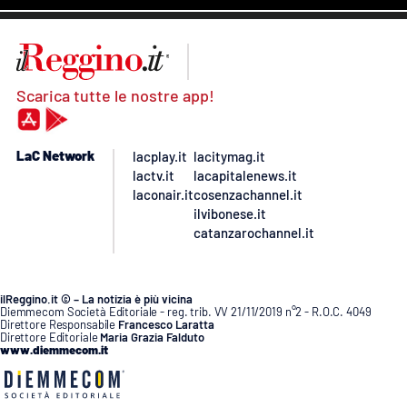
Scarica tutte le nostre app!
LaC Network
lacplay.it
lacitymag.it
lactv.it
lacapitalenews.it
laconair.it
cosenzachannel.it
ilvibonese.it
catanzarochannel.it
ilReggino.it © – La notizia è più vicina
Diemmecom Società Editoriale - reg. trib. VV 21/11/2019 n°2 - R.O.C. 4049
Direttore Responsabile
Francesco Laratta
Direttore Editoriale
Maria Grazia Falduto
www.diemmecom.it