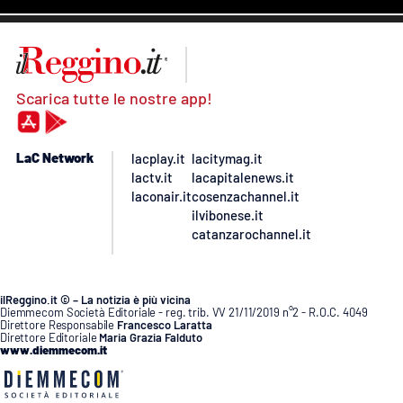
Scarica tutte le nostre app!
LaC Network
lacplay.it
lacitymag.it
lactv.it
lacapitalenews.it
laconair.it
cosenzachannel.it
ilvibonese.it
catanzarochannel.it
ilReggino.it © – La notizia è più vicina
Diemmecom Società Editoriale - reg. trib. VV 21/11/2019 n°2 - R.O.C. 4049
Direttore Responsabile
Francesco Laratta
Direttore Editoriale
Maria Grazia Falduto
www.diemmecom.it