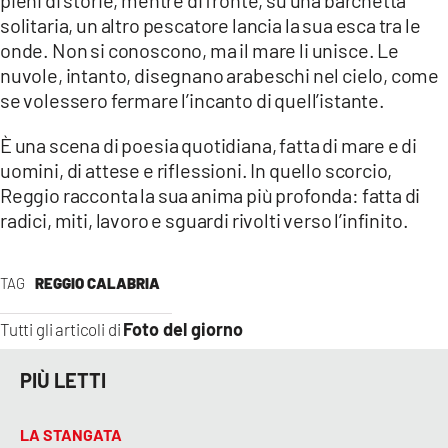
solitaria, un altro pescatore lancia la sua esca tra le
LACITYMAG.IT
onde. Non si conoscono, ma il mare li unisce. Le
nuvole, intanto, disegnano arabeschi nel cielo, come
ILREGGINO.IT
se volessero fermare l’incanto di quell’istante.
COSENZACHANNEL.IT
È una scena di poesia quotidiana, fatta di mare e di
ILVIBONESE.IT
uomini, di attese e riflessioni. In quello scorcio,
Reggio racconta la sua anima più profonda: fatta di
CATANZAROCHANNEL.IT
radici, miti, lavoro e sguardi rivolti verso l’infinito.
LACAPITALENEWS.IT
TAG
REGGIO CALABRIA
App
Foto del giorno
Tutti gli articoli di
ANDROID
PIÙ LETTI
APPLE
LA STANGATA