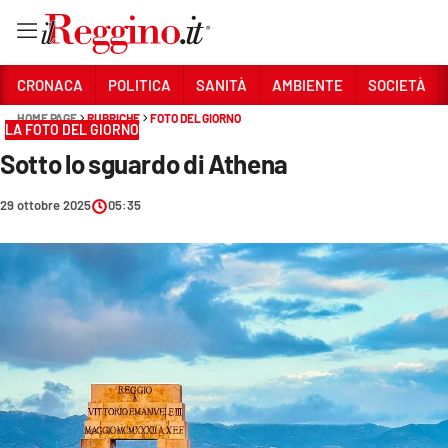
Vai
CRONACA
POLITICA
SANITÀ
AMBIENTE
SOCIETÀ
HOME PAGE
RUBRICHE
FOTO DEL GIORNO
LA FOTO DEL GIORNO
Sezioni
Sotto lo sguardo di Athena
CRONACA
29 ottobre 2025
05:35
POLITICA
SANITÀ
AMBIENTE
SOCIETÀ
CULTURA
ECONOMIA E LAVORO