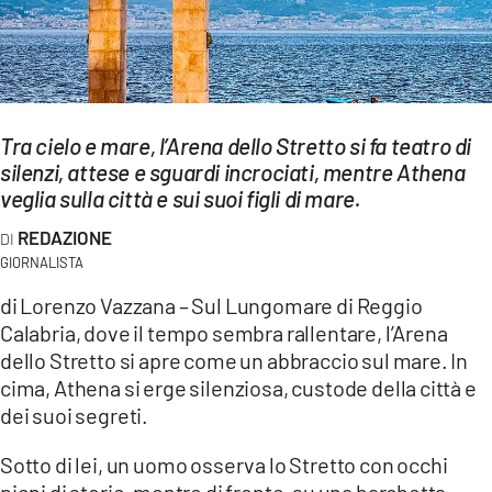
EVENTI
SPORT
Streaming
Tra cielo e mare, l’Arena dello Stretto si fa teatro di
silenzi, attese e sguardi incrociati, mentre Athena
LAC TV
veglia sulla città e sui suoi figli di mare.
LAC NETWORK
REDAZIONE
GIORNALISTA
LAC ONAIR
di Lorenzo Vazzana – Sul Lungomare di Reggio
Calabria, dove il tempo sembra rallentare, l’Arena
LaC
Network
dello Stretto si apre come un abbraccio sul mare. In
cima, Athena si erge silenziosa, custode della città e
LACPLAY.IT
dei suoi segreti.
LACTV.IT
Sotto di lei, un uomo osserva lo Stretto con occhi
LACONAIR.IT
pieni di storie, mentre di fronte, su una barchetta