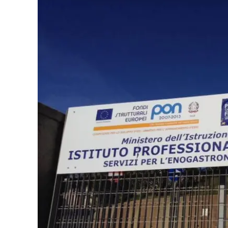
Eventi
Sport
Streaming
LaC TV
Lac Network
LaC OnAir
LaC
Network
lacplay.it
lactv.it