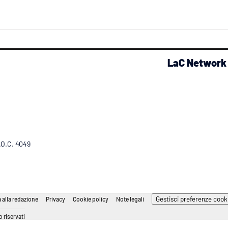
LaC Network
R.O.C. 4049
Gestisci preferenze cook
 alla redazione
Privacy
Cookie policy
Note legali
 riservati