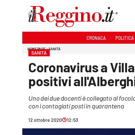
Sezioni
CRONACA
POLITICA
Cronaca
HOME PAGE
SANITÀ
SANITÀ
Politica
Coronavirus a Villa
Sanità
positivi all'Albergh
Ambiente
Uno dei due docenti è collegato al focola
Società
con i contagiati posti in quarantena
Cultura
12 ottobre 2020
12:53
Economia e lavoro