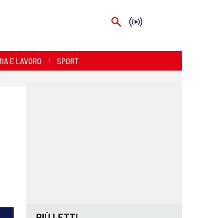
IA E LAVORO
SPORT
PIÙ LETTI