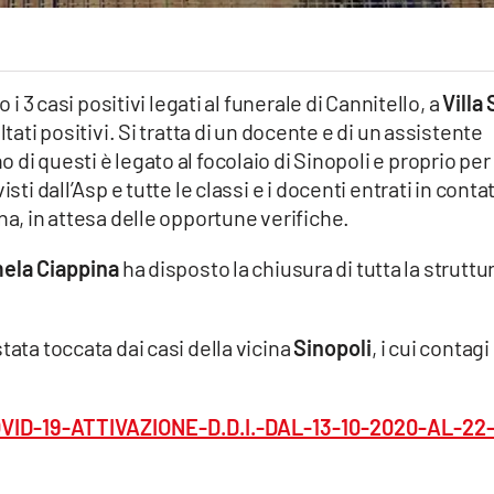
 i 3 casi positivi legati al funerale di Cannitello, a
Villa
tati positivi. Si tratta di un docente e di un assistente
no di questi è legato al focolaio di Sinopoli e proprio per
sti dall’Asp e tutte le classi e i docenti entrati in conta
na, in attesa delle opportune verifiche.
ela Ciappina
ha disposto la chiusura di tutta la struttu
tata toccata dai casi della vicina
Sinopoli
, i cui contagi
D-19-ATTIVAZIONE-D.D.I.-DAL-13-10-2020-AL-22-