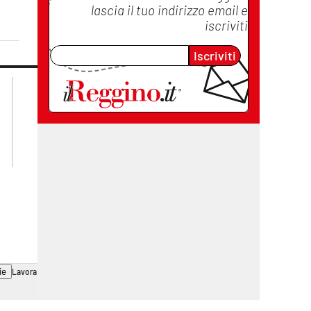
lascia il tuo indirizzo email e
iscriviti
Iscriviti
lacplay.it
lacitymag.it
lactv.it
lacapitalenews.it
laconair.it
cosenzachannel.it
ilvibonese.it
catanzarochannel.it
ie
Lavora con noi