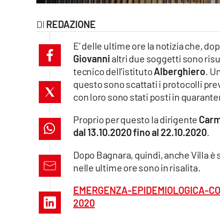
laconair.it
REDAZIONE
lacitymag.it
E’ delle ultime ore la notizia che, dopo
Giovanni
altri due soggetti sono risul
ilreggino.it
tecnico dell’istituto
Alberghiero
. U
questo sono scattati i protocolli previ
cosenzachannel.it
con loro sono stati posti in quarante
ilvibonese.it
Proprio per questo la dirigente
Carm
catanzarochannel.it
dal 13.10.2020 fino al 22.10.2020
.
Dopo Bagnara, quindi, anche Villa è s
lacapitalenews.it
nelle ultime ore sono in risalita.
App
EMERGENZA-EPIDEMIOLOGICA-COVI
2020
Android