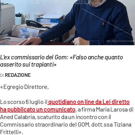
EVENTI
SPORT
Streaming
LAC TV
L'ex commissario del Gom: «Falso anche quanto
LAC NETWORK
asserito sui trapianti»
LAC ONAIR
REDAZIONE
«Egregio Direttore,
LaC
Network
Lo scorso 6 luglio il
quotidiano on line da Lei diretto
LACPLAY.IT
ha pubblicato un comunicato
, a firma Maria Larosa di
Aned Calabria, scaturito da un incontro con il
LACTV.IT
Commissario straordinario del GOM, dott.ssa Tiziana
Frittelli».
LACONAIR.IT