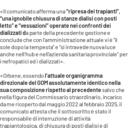
LACITYMAG.IT
«Il comunicato afferma una
“ripresa dei trapianti”,
“una ignobile chiusura di stanze dialisi con posti
ILREGGINO.IT
letto” e “vessazioni” operate nei confronti dei
dializzati d
a parte della precedente gestione e
COSENZACHANNEL.IT
conclude che con l’amministrazione attuale vi è “il
sole dopo la tempesta” e “si intravede nuova luce
ILVIBONESE.IT
anche nell’hub e nell’azienda sanitaria provinciale” per
CATANZAROCHANNEL.IT
i nefropatici ed i dializzati».
LACAPITALENEWS.IT
«Orbene, essendo
l’attuale organigramma
direzionale del GOM assolutamente identico nella
App
sua composizione rispetto al precedente
salvo che
nella figura del Commissario straordinario, incarico
ANDROID
da me ricoperto dal maggio 2022 al febbraio 2025, il
APPLE
comunicato attesta che il sottoscritto è stato il
responsabile di interruzione di attività
trapiantologica, di chiusura di posti dialisi e di