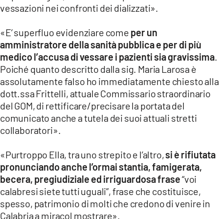
vessazioni nei confronti dei dializzati».
«E’ superfluo evidenziare come
per un
amministratore della sanità pubblica e per di più
medico l’accusa di vessare i pazienti sia gravissima
.
Poiché quanto descritto dalla sig. Maria Larosa è
assolutamente falso ho immediatamente chiesto alla
dott.ssa Frittelli, attuale Commissario straordinario
del GOM, di rettificare/precisare la portata del
comunicato anche a tutela dei suoi attuali stretti
collaboratori».
«Purtroppo Ella, tra uno strepito e l’altro,
si è rifiutata
pronunciando anche l’ormai stantia, famigerata,
becera, pregiudiziale ed irriguardosa frase
“voi
calabresi siete tutti uguali”, frase che costituisce,
spesso, patrimonio di molti che credono di venire in
Calabria a miracol mostrare».