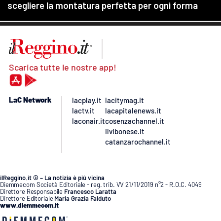
Scarica tutte le nostre app!
LaC Network
lacplay.it
lacitymag.it
lactv.it
lacapitalenews.it
laconair.it
cosenzachannel.it
ilvibonese.it
catanzarochannel.it
ilReggino.it © – La notizia è più vicina
Diemmecom Società Editoriale - reg. trib. VV 21/11/2019 n°2 - R.O.C. 4049
Direttore Responsabile
Francesco Laratta
Direttore Editoriale
Maria Grazia Falduto
www.diemmecom.it