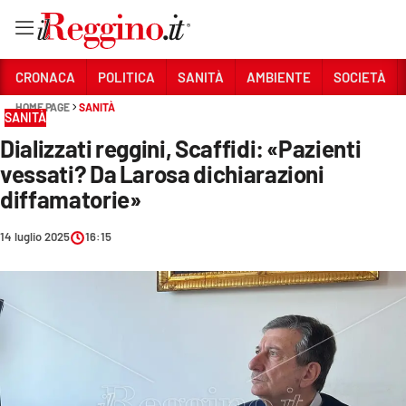
Vai
CRONACA
POLITICA
SANITÀ
AMBIENTE
SOCIETÀ
HOME PAGE
SANITÀ
SANITÀ
Sezioni
Dializzati reggini, Scaffidi: «Pazienti
CRONACA
vessati? Da Larosa dichiarazioni
POLITICA
diffamatorie»
SANITÀ
14 luglio 2025
16:15
AMBIENTE
SOCIETÀ
CULTURA
ECONOMIA E LAVORO