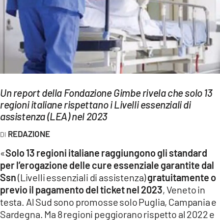
EVENTI
SPORT
Streaming
LAC TV
Un report della Fondazione Gimbe rivela che solo 13
LAC NETWORK
regioni italiane rispettano i Livelli essenziali di
assistenza (LEA) nel 2023
LAC ONAIR
REDAZIONE
LaC
«
Solo 13 regioni italiane raggiungono gli standard
Network
per l’erogazione delle cure essenziale garantite dal
LACPLAY.IT
Ssn
(Livelli essenziali di assistenza)
gratuitamente o
previo il pagamento del ticket nel 2023
, Veneto in
LACTV.IT
testa. Al Sud sono promosse solo Puglia, Campania e
Sardegna. Ma 8 regioni peggiorano rispetto al 2022 e
LACONAIR.IT