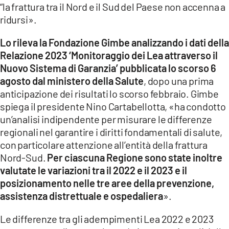
“la frattura tra il Nord e il Sud del Paese non accenna a
LACITYMAG.IT
ridursi».
ILREGGINO.IT
Lo rileva la Fondazione Gimbe analizzando i dati della
Relazione 2023 ‘Monitoraggio dei Lea attraverso il
COSENZACHANNEL.IT
Nuovo Sistema di Garanzia’ pubblicata lo scorso 6
agosto dal ministero della Salute
, dopo una prima
ILVIBONESE.IT
anticipazione dei risultati lo scorso febbraio. Gimbe
spiega il presidente Nino Cartabellotta, «ha condotto
CATANZAROCHANNEL.IT
un’analisi indipendente per misurare le differenze
LACAPITALENEWS.IT
regionali nel garantire i diritti fondamentali di salute,
con particolare attenzione all’entità della frattura
Nord-Sud.
Per ciascuna Regione sono state inoltre
App
valutate le variazioni tra il 2022 e il 2023 e il
ANDROID
posizionamento nelle tre aree della prevenzione,
assistenza distrettuale e ospedaliera
».
APPLE
Le differenze tra gli adempimenti Lea 2022 e 2023