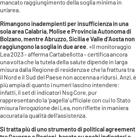
mancato raggiungimento della soglia minima in
un’area.
Rimangono inadempienti per insufficienza in una
sola area Calabria, Molise e Provincia Autonoma di
Bolzano, mentre Abruzzo, Sicilia e Valle d’Aosta non
raggiungono la soglia in due aree
. «Il monitoraggio
Lea 2023 – afferma Cartabellotta – certifica ancora
una volta che la tutela della salute dipende in larga
misura dalla Regione di residenza e che la frattura tra
il Nord e il Sud del Paese non accenna a ridursi. Anzi, è
più ampia di quanto i numeri lascino intendere:
infatti, il set di indicatori Nsg Core, pur
rappresentando la ‘pagella’ ufficiale con cui lo Stato
misura l’erogazione dei Lea, non riflette in maniera
accurata la qualità dell’assistenza.
Si tratta più di uno strumento di political agreement
tra Governo e Regioni, basato su pochi indicatori e