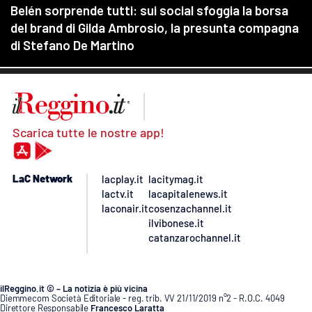
Scarica tutte le nostre app!
LaC Network
lacplay.it
lacitymag.it
lactv.it
lacapitalenews.it
laconair.it
cosenzachannel.it
ilvibonese.it
catanzarochannel.it
ilReggino.it © – La notizia è più vicina
Diemmecom Società Editoriale - reg. trib. VV 21/11/2019 n°2 - R.O.C. 4049
Direttore Responsabile
Francesco Laratta