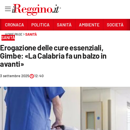
Vai
CRONACA
POLITICA
SANITÀ
AMBIENTE
SOCIETÀ
HOME PAGE
SANITÀ
SANITÀ
Sezioni
Erogazione delle cure essenziali,
CRONACA
Gimbe: «La Calabria fa un balzo in
POLITICA
avanti»
SANITÀ
3 settembre 2025
12:40
AMBIENTE
SOCIETÀ
CULTURA
ECONOMIA E LAVORO