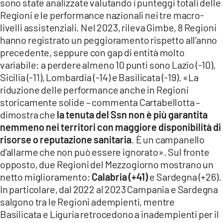
sono state analizzate valutando i punteggi totali delle
Regioni e le performance nazionali nei tre macro-
livelli assistenziali. Nel 2023, rileva Gimbe, 8 Regioni
hanno registrato un peggioramento rispetto all’anno
precedente, seppure con gap di entità molto
variabile: a perdere almeno 10 punti sono Lazio (-10),
Sicilia (-11), Lombardia (-14) e Basilicata (-19). «La
riduzione delle performance anche in Regioni
storicamente solide – commenta Cartabellotta –
dimostra che
la tenuta del Ssn non è più garantita
nemmeno nei territori con maggiore disponibilità di
risorse o reputazione sanitaria
. È un campanello
d’allarme che non può essere ignorato». Sul fronte
opposto, due Regioni del Mezzogiorno mostrano un
netto miglioramento:
Calabria (+41)
e Sardegna (+26).
In particolare, dal 2022 al 2023 Campania e Sardegna
salgono tra le Regioni adempienti, mentre
Basilicata e Liguria retrocedono a inadempienti per il