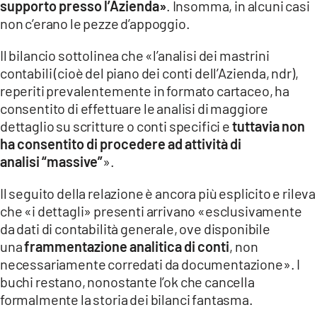
supporto presso l’Azienda»
. Insomma, in alcuni casi
non c’erano le pezze d’appoggio.
Il bilancio sottolinea che «l’analisi dei mastrini
contabili (cioè del piano dei conti dell’Azienda, ndr),
reperiti prevalentemente in formato cartaceo, ha
consentito di effettuare le analisi di maggiore
dettaglio su scritture o conti specifici e
tuttavia non
ha consentito di procedere ad attività di
analisi “massive”
».
Il seguito della relazione è ancora più esplicito e rileva
che «i dettagli» presenti arrivano «esclusivamente
da dati di contabilità generale, ove disponibile
una
frammentazione analitica di conti
, non
necessariamente corredati da documentazione». I
buchi restano, nonostante l’ok che cancella
formalmente la storia dei bilanci fantasma.