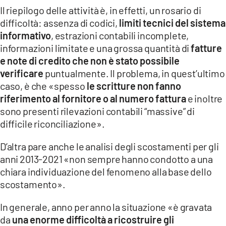
Il riepilogo delle attività è, in effetti, un rosario di
difficoltà: assenza di codici,
limiti tecnici del sistema
informativo
, estrazioni contabili incomplete,
informazioni limitate e una grossa quantità di
fatture
e note di credito che non è stato possibile
verificare
puntualmente. Il problema, in quest’ultimo
caso, è che «spesso
le scritture non fanno
riferimento al fornitore o al numero fattura
e inoltre
sono presenti rilevazioni contabili “massive” di
difficile riconciliazione».
D’altra pare anche le analisi degli scostamenti per gli
anni 2013-2021 «non sempre hanno condotto a una
chiara individuazione del fenomeno alla base dello
scostamento».
In generale, anno per anno la situazione «è gravata
da
una enorme difficoltà a ricostruire gli