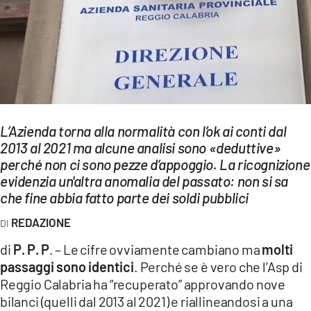
EVENTI
SPORT
Streaming
LAC TV
L’Azienda torna alla normalità con l’ok ai conti dal
LAC NETWORK
2013 al 2021 ma alcune analisi sono «deduttive»
perché non ci sono pezze d’appoggio. La ricognizione
LAC ONAIR
evidenzia un'altra anomalia del passato: non si sa
che fine abbia fatto parte dei soldi pubblici
LaC
REDAZIONE
Network
LACPLAY.IT
di
P. P. P
. – Le cifre ovviamente cambiano ma
molti
passaggi sono identici
. Perché se è vero che l’Asp di
LACTV.IT
Reggio Calabria ha “recuperato” approvando nove
bilanci (quelli dal 2013 al 2021) e riallineandosi a una
LACONAIR.IT