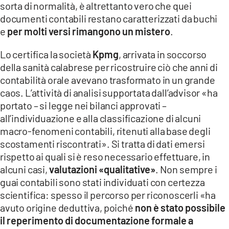
sorta di normalità, è altrettanto vero che quei
documenti contabili restano caratterizzati da buchi
LACITYMAG.IT
e
per molti versi rimangono un mistero
.
ILREGGINO.IT
Lo certifica la società
Kpmg
, arrivata in soccorso
COSENZACHANNEL.IT
della sanità calabrese per ricostruire ciò che anni di
contabilità orale avevano trasformato in un grande
ILVIBONESE.IT
caos. L’attività di analisi supportata dall’advisor «ha
portato – si legge nei bilanci approvati –
CATANZAROCHANNEL.IT
all’individuazione e alla classificazione di alcuni
LACAPITALENEWS.IT
macro-fenomeni contabili, ritenuti alla base degli
scostamenti riscontrati». Si tratta di dati emersi
rispetto ai quali si è reso necessario effettuare, in
App
alcuni casi,
valutazioni «qualitative»
. Non sempre i
ANDROID
guai contabili sono stati individuati con certezza
scientifica: spesso il percorso per riconoscerli «ha
APPLE
avuto origine deduttiva, poiché
non è stato possibile
il reperimento di documentazione formale a