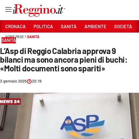
Vai
CRONACA
POLITICA
SANITÀ
AMBIENTE
SOCIETÀ
HOME PAGE
SANITÀ
SANITÀ
Sezioni
L’Asp di Reggio Calabria approva 9
CRONACA
bilanci ma sono ancora pieni di buchi:
POLITICA
«Molti documenti sono spariti»
SANITÀ
3 gennaio 2025
20:19
AMBIENTE
SOCIETÀ
CULTURA
ECONOMIA E LAVORO