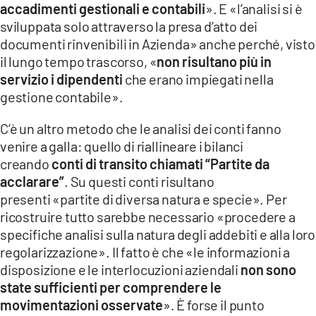
accadimenti gestionali e contabili
». E «l’analisi si è
sviluppata solo attraverso la presa d’atto dei
documenti rinvenibili in Azienda» anche perché, visto
il lungo tempo trascorso, «
non risultano più in
servizio i dipendenti
che erano impiegati nella
gestione contabile».
C’è un altro metodo che le analisi dei conti fanno
venire a galla: quello di riallineare i bilanci
creando
conti di transito chiamati “Partite da
acclarare”
. Su questi conti risultano
presenti «partite di diversa natura e specie». Per
ricostruire tutto sarebbe necessario «procedere a
specifiche analisi sulla natura degli addebiti e alla loro
regolarizzazione». Il fatto è che «le informazioni a
disposizione e le interlocuzioni aziendali
non sono
state sufficienti per comprendere le
movimentazioni osservate
». È forse il punto