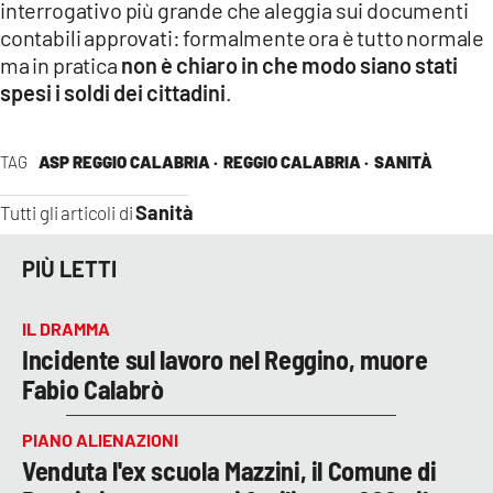
interrogativo più grande che aleggia sui documenti
contabili approvati: formalmente ora è tutto normale
ma in pratica
non è chiaro in che modo siano stati
spesi i soldi dei cittadini
.
TAG
ASP REGGIO CALABRIA ·
REGGIO CALABRIA ·
SANITÀ
Sanità
Tutti gli articoli di
PIÙ LETTI
IL DRAMMA
Incidente sul lavoro nel Reggino, muore
Fabio Calabrò
PIANO ALIENAZIONI
Venduta l'ex scuola Mazzini, il Comune di