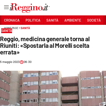
Vai
CRONACA
POLITICA
SANITÀ
AMBIENTE
SOCIETÀ
HOME PAGE
SANITÀ
SANITÀ
Sezioni
Reggio, medicina generale torna al
CRONACA
Riuniti: «Spostarla al Morelli scelta
POLITICA
errata»
SANITÀ
5 maggio 2023
06:30
AMBIENTE
SOCIETÀ
CULTURA
ECONOMIA E LAVORO