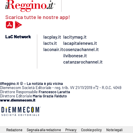
Scarica tutte le nostre app!
LaC Network
lacplay.it
lacitymag.it
lactv.it
lacapitalenews.it
laconair.it
cosenzachannel.it
ilvibonese.it
catanzarochannel.it
ilReggino.it © – La notizia è più vicina
Diemmecom Società Editoriale - reg. trib. VV 21/11/2019 n°2 - R.O.C. 4049
Direttore Responsabile
Francesco Laratta
Direttore Editoriale
Maria Grazia Falduto
www.diemmecom.it
Redazione
Segnala alla redazione
Privacy
Cookie policy
Note legali