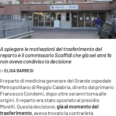
EVENTI
SPORT
Streaming
LAC TV
A spiegare le motivazioni del trasferimento del
LAC NETWORK
reparto è il commissario Scaffidi che già sei anni fa
non aveva condiviso la decisione
LAC ONAIR
ELISA BARRESI
LaC
Il reparto di medicina generare del Grande ospedale
Network
Metropolitano di Reggio Calabria, diretto dal primario
LACPLAY.IT
Francesco Condemi, dopo oltre sei anni torna alle
origini. Il reparto era stato spostato al presidio
LACTV.IT
Morelli. Questa decisione,
già al momento del
trasferimento
, aveva trovato la contrarietà
LACONAIR.IT