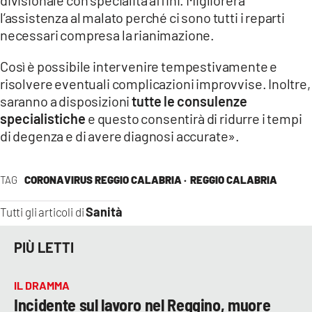
l’assistenza al malato perché ci sono tutti i reparti
necessari compresa la rianimazione.
Così è possibile intervenire tempestivamente e
risolvere eventuali complicazioni improvvise. Inoltre,
saranno a disposizioni
tutte le consulenze
specialistiche
e questo consentirà di ridurre i tempi
di degenza e di avere diagnosi accurate».
TAG
CORONAVIRUS REGGIO CALABRIA ·
REGGIO CALABRIA
Sanità
Tutti gli articoli di
PIÙ LETTI
IL DRAMMA
Incidente sul lavoro nel Reggino, muore