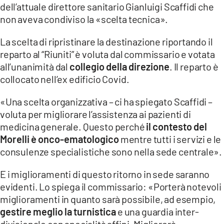
dell’attuale direttore sanitario Gianluigi Scaffidi che
LACITYMAG.IT
non aveva condiviso la «scelta tecnica».
ILREGGINO.IT
La scelta di ripristinare la destinazione riportando il
reparto al “Riuniti” è voluta dal commissario e votata
COSENZACHANNEL.IT
all’unanimità dal
collegio della direzione
. Il reparto è
collocato nell’ex edificio Covid.
ILVIBONESE.IT
«Una scelta organizzativa – ci ha spiegato Scaffidi –
CATANZAROCHANNEL.IT
voluta per migliorare l’assistenza ai pazienti di
LACAPITALENEWS.IT
medicina generale. Questo perché
il contesto del
Morelli è onco-ematologico
mentre tutti i servizi e le
consulenze specialistiche sono nella sede centrale».
App
ANDROID
E i miglioramenti di questo ritorno in sede saranno
evidenti. Lo spiega il commissario: «Porterà notevoli
APPLE
miglioramenti in quanto sarà possibile, ad esempio,
gestire meglio la turnistica
e una guardia inter-
divisionale con specialità affini. Migliorerà