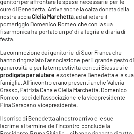
genitori per affrontare le spese necessarie per le
cure di Benedetta. Arriva anche la calza donata dalla
nostra socia
Clelia Marchetta
, ad allietare il
pomeriggio Domenico Romeo che con la sua
fisarmonica ha portato un po’ di allegria e di aria di
festa.
La commozione dei genitori e di Suor Franca che
hanno ringraziato l’associazione per il grande gesto di
generosità e per la tempestività con cui Biesse si è
prodigata per aiutare
e sostenere Benedetta e la sua
famiglia. All’incontro erano presenti anche Valeria
Grasso, Patrizia Canale Clelia Marchetta, Domenico
Romeo, soci dell’associazione e la vicepresidente
Pina Saraceno vicepresidente.
Il sorriso di Benedetta al nostro arrivo e le sue
lacrime al termine dell’incontro conclude la
Presidente Bruna Siviglia – ci hanno ripagato di tutto,