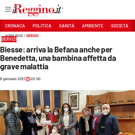
Vai
CRONACA
POLITICA
SANITÀ
AMBIENTE
SOCIETÀ
HOME PAGE
SERVIZI
SERVIZI
Sezioni
Biesse: arriva la Befana anche per
CRONACA
Benedetta, una bambina affetta da
POLITICA
grave malattia
SANITÀ
8 gennaio 2021
20:00
AMBIENTE
SOCIETÀ
CULTURA
ECONOMIA E LAVORO