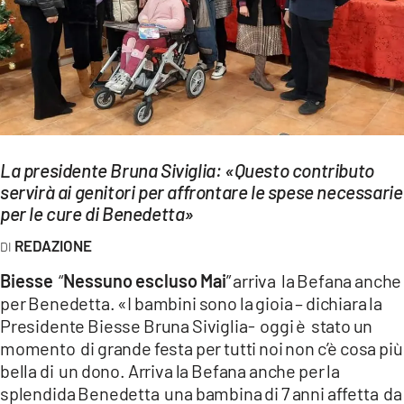
EVENTI
SPORT
Streaming
LAC TV
La presidente Bruna Siviglia: «Questo contributo
LAC NETWORK
servirà ai genitori per affrontare le spese necessarie
per le cure di Benedetta»
LAC ONAIR
REDAZIONE
LaC
Biesse
“
Nessuno escluso Mai
” arriva la Befana anche
Network
per Benedetta. «I bambini sono la gioia – dichiara la
LACPLAY.IT
Presidente Biesse Bruna Siviglia- oggi è stato un
momento di grande festa per tutti noi non c’è cosa più
LACTV.IT
bella di un dono. Arriva la Befana anche per la
splendida Benedetta una bambina di 7 anni affetta da
LACONAIR.IT