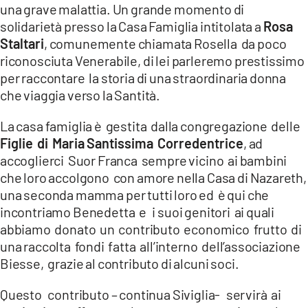
una grave malattia. Un grande momento di
LACITYMAG.IT
solidarietà presso la Casa Famiglia intitolata a
Rosa
Staltari
, comunemente chiamata Rosella da poco
ILREGGINO.IT
riconosciuta Venerabile, di lei parleremo prestissimo
per raccontare la storia di una straordinaria donna
COSENZACHANNEL.IT
che viaggia verso la Santità.
ILVIBONESE.IT
La casa famiglia è gestita dalla congregazione delle
Figlie di Maria Santissima Corredentrice
, ad
CATANZAROCHANNEL.IT
accoglierci Suor Franca sempre vicino ai bambini
LACAPITALENEWS.IT
che loro accolgono con amore nella Casa di Nazareth,
una seconda mamma per tutti loro ed è qui che
incontriamo Benedetta e i suoi genitori ai quali
App
abbiamo donato un contributo economico frutto di
ANDROID
una raccolta fondi fatta all’interno dell’associazione
Biesse, grazie al contributo di alcuni soci.
APPLE
Questo contributo – continua Siviglia- servirà ai