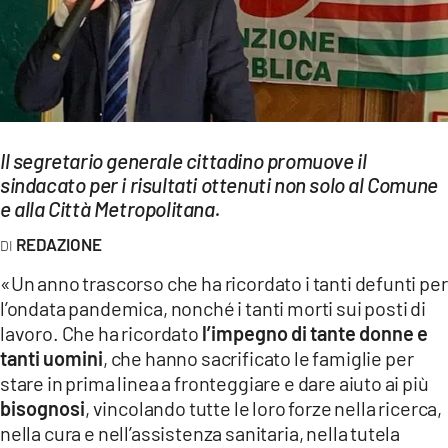
EVENTI
SPORT
Streaming
Il segretario generale cittadino promuove il
LAC TV
sindacato per i risultati ottenuti non solo al Comune
LAC NETWORK
e alla Città Metropolitana.
REDAZIONE
LAC ONAIR
«Un anno trascorso che ha ricordato i tanti defunti per
LaC
l’ondata pandemica, nonché i tanti morti sui posti di
Network
lavoro. Che ha ricordato
l’impegno di tante donne e
LACPLAY.IT
tanti uomini
, che hanno sacrificato le famiglie per
stare in prima linea a fronteggiare e dare aiuto ai più
LACTV.IT
bisognosi
, vincolando tutte le loro forze nella ricerca,
nella cura e nell’assistenza sanitaria, nella tutela
LACONAIR.IT