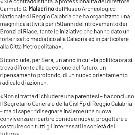
«Si è contraddistinta la professionalità del direttore
Carmelo G.
Malacrino
del Museo Archeologico
Nazionale di Reggio Calabria che ha organizzato una
magnifica attività per i 50 anni del ritrovamento dei
Bronzi di Riace, tante le iniziative che hanno dato un
forte risalto mediatico alla Calabria ed in particolare
alla Città Metropolitana».
Si conclude, per Sera, un anno in cui «la politica ora si
trova difronte alla questione del futuro, un
ripensamento profondo, di un nuovo orientamento
radicale di azione».
«Non si tratta di chiudere una parentesi – ha concluso
Il Segretario Generale della Cisl Fp di Reggio Calabria
– ma di saper ridisegnare insieme una nuova
convivenza e ripartire con idee nuove, progettare e
costruire con tutti gli interessati la società del
futuro».