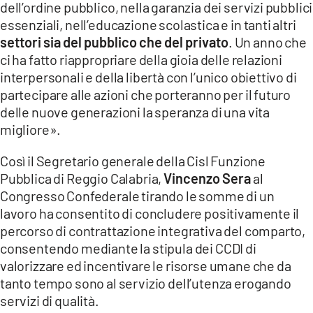
dell’ordine pubblico, nella garanzia dei servizi pubblici
essenziali, nell’educazione scolastica e in tanti altri
LACITYMAG.IT
settori sia del pubblico che del privato
. Un anno che
ILREGGINO.IT
ci ha fatto riappropriare della gioia delle relazioni
interpersonali e della libertà con l’unico obiettivo di
COSENZACHANNEL.IT
partecipare alle azioni che porteranno per il futuro
delle nuove generazioni la speranza di una vita
ILVIBONESE.IT
migliore».
CATANZAROCHANNEL.IT
Così il Segretario generale della Cisl Funzione
LACAPITALENEWS.IT
Pubblica di Reggio Calabria,
Vincenzo Sera
al
Congresso Confederale tirando le somme di un
lavoro ha consentito di concludere positivamente il
App
percorso di contrattazione integrativa del comparto,
ANDROID
consentendo mediante la stipula dei CCDI di
valorizzare ed incentivare le risorse umane che da
APPLE
tanto tempo sono al servizio dell’utenza erogando
servizi di qualità.