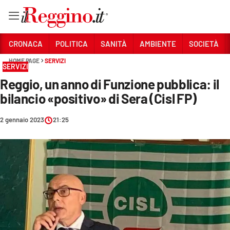
Vai
CRONACA
POLITICA
SANITÀ
AMBIENTE
SOCIETÀ
HOME PAGE
SERVIZI
SERVIZI
Sezioni
Reggio, un anno di Funzione pubblica: il
CRONACA
bilancio «positivo» di Sera (Cisl FP)
POLITICA
2 gennaio 2023
21:25
SANITÀ
AMBIENTE
SOCIETÀ
CULTURA
ECONOMIA E LAVORO