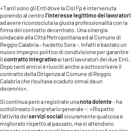
«Tanti sono gli Enti dove la Cisl Fp è intervenuta
ponendo al centro
l’interesse legittimo dei lavoratori
ad avere riconosciuta la giusta professionalità con la
firma del contratto decentrato. Una sinergia
sindacale alla Città Metropolitana ed al Comune di
Reggio Calabria – ha detto Sera -. Infatti è bastato un
nuovo impegno politico di condivisione per garantire
il
contratto integrativo
ai tanti lavoratori dei due Enti.
Dopo tanti anni si è riusciti anche a sottoscrivere il
contratto della Dirigenza al Comune di Reggio
Calabria che risultava scaduto ormai da un
decennio».
Si continua però a registrate una
nota dolente
– ha
sottolineato il segretario generale -: «Rispetto
l’attività dei
servizi sociali
sicuramente qualcosa è
migliorato rispetto al passato, ma si attendono
risposte concrete per gli impegni presi per il servizio