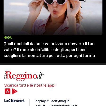
Scarica tutte le nostre app!
LaC Network
lacplay.it
lacitymag.it
lactv.it
lacapitalenews.it