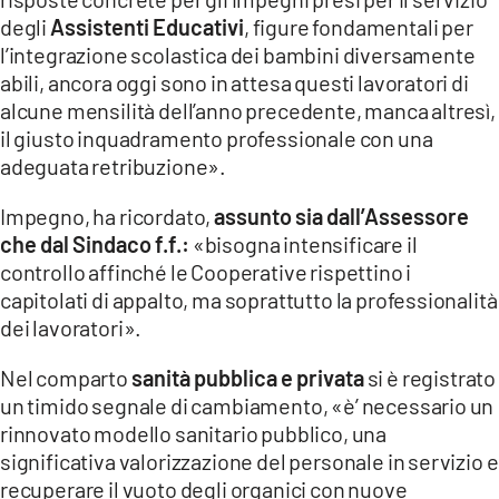
degli
Assistenti Educativi
, figure fondamentali per
l’integrazione scolastica dei bambini diversamente
abili, ancora oggi sono in attesa questi lavoratori di
alcune mensilità dell’anno precedente, manca altresì,
il giusto inquadramento professionale con una
adeguata retribuzione».
Impegno, ha ricordato,
assunto sia dall’Assessore
che dal Sindaco f.f.:
«bisogna intensificare il
controllo affinché le Cooperative rispettino i
capitolati di appalto, ma soprattutto la professionalità
dei lavoratori».
Nel comparto
sanità pubblica e privata
si è registrato
un timido segnale di cambiamento, «è’ necessario un
rinnovato modello sanitario pubblico, una
significativa valorizzazione del personale in servizio e
recuperare il vuoto degli organici con nuove