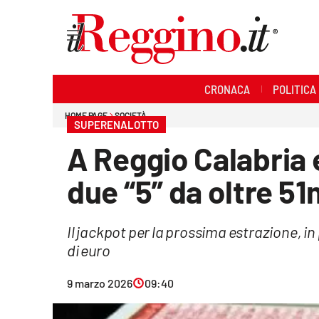
Sezioni
CRONACA
POLITICA
Cronaca
HOME PAGE
SOCIETÀ
SUPERENALOTTO
Politica
A Reggio Calabria 
Sanità
due “5” da oltre 51
Ambiente
Il jackpot per la prossima estrazione, i
Società
di euro
Cultura
9 marzo 2026
09:40
Economia e lavoro