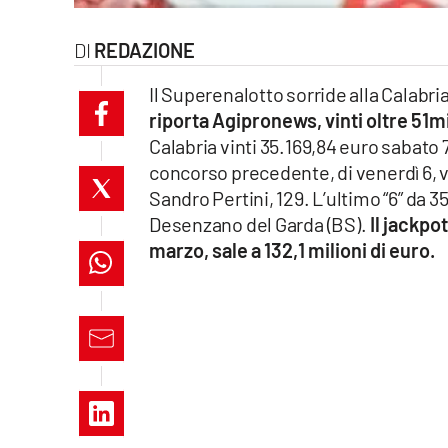
laconair.it
REDAZIONE
lacitymag.it
Il Superenalotto sorride alla Calabri
riporta Agipronews, vinti oltre 51m
ilreggino.it
Calabria vinti 35.169,84 euro sabato 
cosenzachannel.it
concorso precedente, di venerdì 6, v
Sandro Pertini, 129. L’ultimo “6” da 3
ilvibonese.it
Desenzano del Garda (BS).
Il jackpo
marzo, sale a 132,1 milioni di euro.
catanzarochannel.it
lacapitalenews.it
App
Android