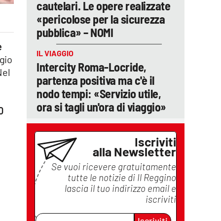
cautelari. Le opere realizzate
«pericolose per la sicurezza
pubblica» – NOMI
e
IL VIAGGIO
ggio
Intercity Roma-Locride,
Nel
partenza positiva ma c'è il
nodo tempi: «Servizio utile,
ora si tagli un'ora di viaggio»
0
Iscriviti
alla Newsletter
Se vuoi ricevere gratuitamente
tutte le notizie di
Il Reggino
lascia il tuo indirizzo email e
iscriviti
Iscriviti