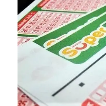
Eventi
Sport
Streaming
LaC TV
Lac Network
LaC OnAir
LaC
Network
lacplay.it
lactv.it