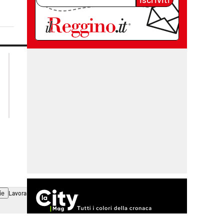
lacplay.it
lacitymag.it
lactv.it
lacapitalenews.it
laconair.it
cosenzachannel.it
ilvibonese.it
catanzarochannel.it
ie
Lavora con noi