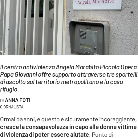
EVENTI
SPORT
Streaming
LAC TV
LAC NETWORK
Il centro antiviolenza Angela Morabito Piccola Opera
Papa Giovanni offre supporto attraverso tre sportelli
LAC ONAIR
di ascolto sul territorio metropolitano e la casa
rifugio
LaC
Network
ANNA FOTI
GIORNALISTA
LACPLAY.IT
Ormai da anni, e questo è sicuramente incoraggiante,
LACTV.IT
cresce la consapevolezza in capo alle donne vittime
di violenza di poter essere aiutate
. Punto di
LACONAIR.IT