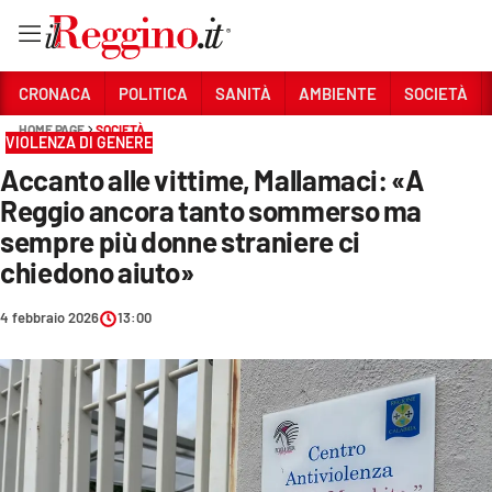
Vai
CRONACA
POLITICA
SANITÀ
AMBIENTE
SOCIETÀ
HOME PAGE
SOCIETÀ
VIOLENZA DI GENERE
Sezioni
Accanto alle vittime, Mallamaci: «A
CRONACA
Reggio ancora tanto sommerso ma
POLITICA
sempre più donne straniere ci
chiedono aiuto»
SANITÀ
4 febbraio 2026
13:00
AMBIENTE
SOCIETÀ
CULTURA
ECONOMIA E LAVORO