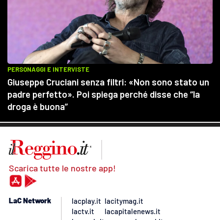
Scarica tutte le nostre app!
LaC Network
lacplay.it
lacitymag.it
lactv.it
lacapitalenews.it