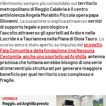
riferimento sempre più consolidato sul
territorio
LACITYMAG.IT
metropolitano di Reggio Calabria è il centro
antiviolenza Angela Morabito Piccola opera papa
ILREGGINO.IT
Giovanni
. La sua azione si esplica attraverso
servizi
di supporto legale e psicologico e
COSENZACHANNEL.IT
l’ascolto attraverso gli sportelli ad Ardore nella
Locride e a Taurianova nella Piana di Gioia Tauro.
Lo
ILVIBONESE.IT
scorso anno è stato aperto, su impulso del
progetto
CATANZAROCHANNEL.IT
Fata Comunità e della fondazione Una Nessuna
Centomila, anche uno sportello ad Arghillà,
antenna
LACAPITALENEWS.IT
preziosa che tuttavia avrebbe bisogno di una serie
di interventi più strutturati per generare maggiore
App
beneficio per quel territorio così complesso e
fragile.
ANDROID
APPLE
CRONACA
Reggio, ad Arghillà presto