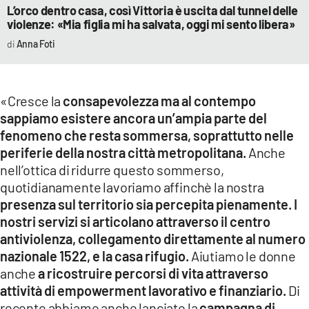
L’orco dentro casa, così Vittoria è uscita dal tunnel delle
violenze: «Mia figlia mi ha salvata, oggi mi sento libera»
Anna Foti
«Cresce la
consapevolezza ma al contempo
sappiamo esistere ancora un’ampia parte del
fenomeno che resta sommersa, soprattutto nelle
periferie della nostra città metropolitana.
Anche
nell’ottica di ridurre questo sommerso,
quotidianamente lavoriamo affinchè la nostra
presenza sul territorio sia percepita pienamente. I
nostri servizi si articolano attraverso il centro
antiviolenza, collegamento direttamente al numero
nazionale 1522, e la casa rifugio.
Aiutiamo le donne
anche
a ricostruire percorsi di vita attraverso
attività di empowerment lavorativo e finanziario.
Di
recente abbiamo anche lanciato la
campagna di