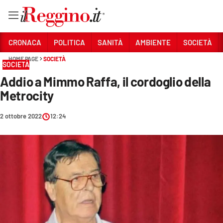
Vai
CRONACA
POLITICA
SANITÀ
AMBIENTE
SOCIETÀ
HOME PAGE
SOCIETÀ
SOCIETÀ
Sezioni
Addio a Mimmo Raffa, il cordoglio della
CRONACA
Metrocity
POLITICA
2 ottobre 2022
12:24
SANITÀ
AMBIENTE
SOCIETÀ
CULTURA
ECONOMIA E LAVORO