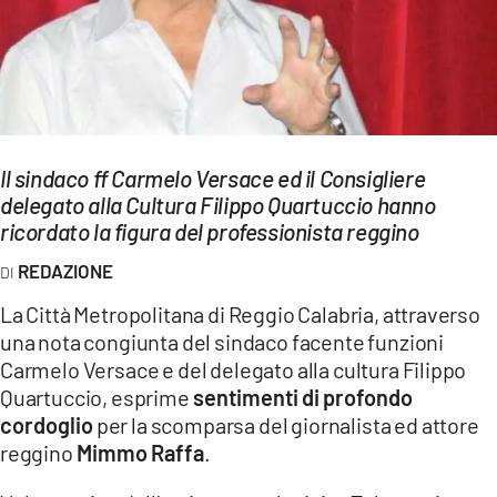
EVENTI
SPORT
Streaming
Il sindaco ff Carmelo Versace ed il Consigliere
LAC TV
delegato alla Cultura Filippo Quartuccio hanno
LAC NETWORK
ricordato la figura del professionista reggino
REDAZIONE
LAC ONAIR
La Città Metropolitana di Reggio Calabria, attraverso
LaC
una nota congiunta del sindaco facente funzioni
Network
Carmelo Versace e del delegato alla cultura Filippo
LACPLAY.IT
Quartuccio, esprime
sentimenti di profondo
cordoglio
per la scomparsa del giornalista ed attore
LACTV.IT
reggino
Mimmo Raffa
.
LACONAIR.IT