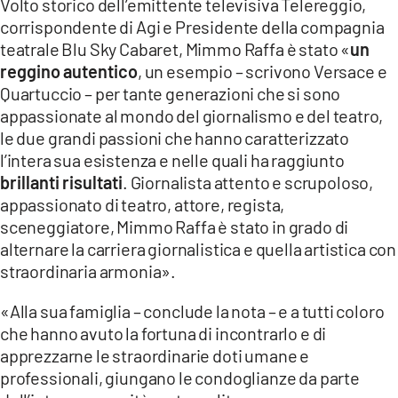
Volto storico dell’emittente televisiva Telereggio,
corrispondente di Agi e Presidente della compagnia
LACITYMAG.IT
teatrale Blu Sky Cabaret, Mimmo Raffa è stato «
un
reggino autentico
, un esempio – scrivono Versace e
ILREGGINO.IT
Quartuccio – per tante generazioni che si sono
COSENZACHANNEL.IT
appassionate al mondo del giornalismo e del teatro,
le due grandi passioni che hanno caratterizzato
ILVIBONESE.IT
l’intera sua esistenza e nelle quali ha raggiunto
brillanti risultati
. Giornalista attento e scrupoloso,
CATANZAROCHANNEL.IT
appassionato di teatro, attore, regista,
LACAPITALENEWS.IT
sceneggiatore, Mimmo Raffa è stato in grado di
alternare la carriera giornalistica e quella artistica con
straordinaria armonia».
App
ANDROID
«Alla sua famiglia – conclude la nota – e a tutti coloro
che hanno avuto la fortuna di incontrarlo e di
APPLE
apprezzarne le straordinarie doti umane e
professionali, giungano le condoglianze da parte