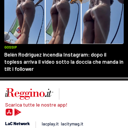
Scarica tutte le nostre app!
LaC Network
lacplay.it
lacitymag.it