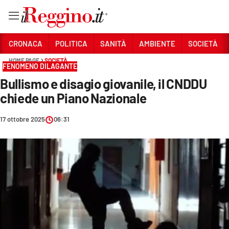
Vai
CRONACA
POLITICA
SANITÀ
AMBIENTE
SOCIETÀ
HOME PAGE
SOCIETÀ
FENOMENO DILAGANTE
Sezioni
Bullismo e disagio giovanile, il CNDDU
CRONACA
chiede un Piano Nazionale
POLITICA
17 ottobre 2025
06:31
SANITÀ
AMBIENTE
SOCIETÀ
CULTURA
ECONOMIA E LAVORO