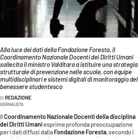
EVENTI
SPORT
Streaming
Alla luce dei dati della Fondazione Foresta, il
LAC TV
Coordinamento Nazionale Docenti dei Diritti Umani
LAC NETWORK
sollecita il ministro Valditara a istituire una strategia
strutturale di prevenzione nelle scuole, con équipe
LAC ONAIR
multidisciplinari e sistemi digitali di monitoraggio del
benessere studentesco
LaC
REDAZIONE
Network
GIORNALISTA
LACPLAY.IT
Il
Coordinamento Nazionale Docenti della disciplina
LACTV.IT
dei Diritti Umani
esprime profonda preoccupazione
per i dati diffusi dalla
Fondazione Foresta
, secondo i
LACONAIR.IT