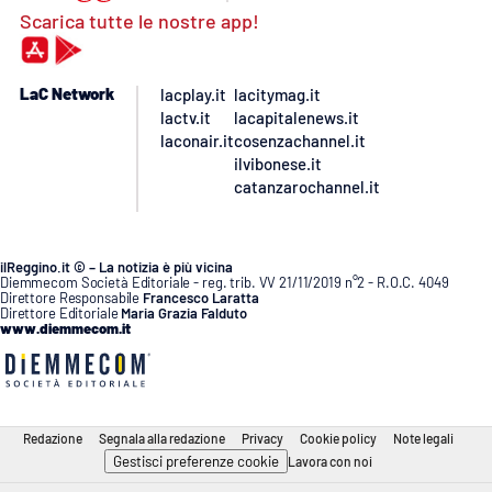
Scarica tutte le nostre app!
LaC Network
lacplay.it
lacitymag.it
lactv.it
lacapitalenews.it
laconair.it
cosenzachannel.it
ilvibonese.it
catanzarochannel.it
ilReggino.it © – La notizia è più vicina
Diemmecom Società Editoriale - reg. trib. VV 21/11/2019 n°2 - R.O.C. 4049
Direttore Responsabile
Francesco Laratta
Direttore Editoriale
Maria Grazia Falduto
www.diemmecom.it
Redazione
Segnala alla redazione
Privacy
Cookie policy
Note legali
Gestisci preferenze cookie
Lavora con noi