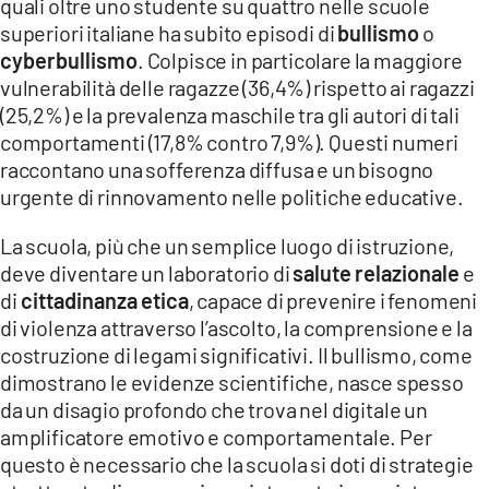
quali oltre uno studente su quattro nelle scuole
superiori italiane ha subito episodi di
bullismo
o
LACITYMAG.IT
cyberbullismo
. Colpisce in particolare la maggiore
vulnerabilità delle ragazze (36,4%) rispetto ai ragazzi
ILREGGINO.IT
(25,2%) e la prevalenza maschile tra gli autori di tali
COSENZACHANNEL.IT
comportamenti (17,8% contro 7,9%). Questi numeri
raccontano una sofferenza diffusa e un bisogno
ILVIBONESE.IT
urgente di rinnovamento nelle politiche educative.
CATANZAROCHANNEL.IT
La scuola, più che un semplice luogo di istruzione,
deve diventare un laboratorio di
salute relazionale
e
LACAPITALENEWS.IT
di
cittadinanza etica
, capace di prevenire i fenomeni
di violenza attraverso l’ascolto, la comprensione e la
App
costruzione di legami significativi. Il bullismo, come
ANDROID
dimostrano le evidenze scientifiche, nasce spesso
da un disagio profondo che trova nel digitale un
APPLE
amplificatore emotivo e comportamentale. Per
questo è necessario che la scuola si doti di strategie