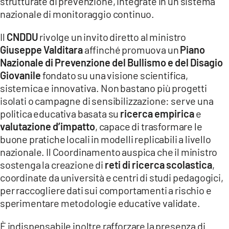
strutturate di prevenzione, integrate in un sistema
nazionale di monitoraggio continuo.
Il
CNDDU
rivolge un invito diretto al ministro
Giuseppe Valditara
affinché promuova un
Piano
Nazionale di Prevenzione del Bullismo e del Disagio
Giovanile
fondato su una visione scientifica,
sistemica e innovativa. Non bastano più progetti
isolati o campagne di sensibilizzazione: serve una
politica educativa basata su
ricerca empirica
e
valutazione d’impatto
, capace di trasformare le
buone pratiche locali in modelli replicabili a livello
nazionale. Il Coordinamento auspica che il ministro
sostenga la creazione di
reti di ricerca scolastica
,
coordinate da università e centri di studi pedagogici,
per raccogliere dati sui comportamenti a rischio e
sperimentare metodologie educative validate.
È indispensabile inoltre rafforzare la presenza di