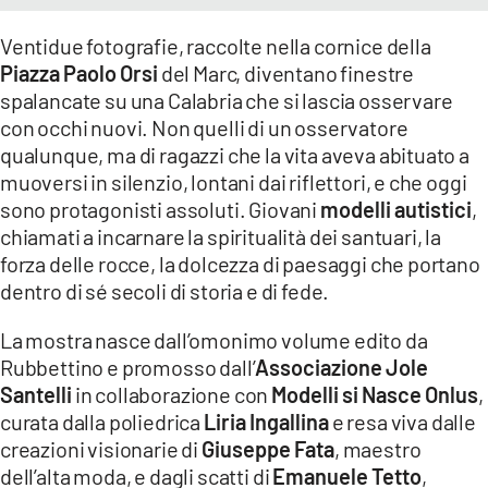
Ventidue fotografie, raccolte nella cornice della
Piazza Paolo Orsi
del Marc, diventano finestre
spalancate su una Calabria che si lascia osservare
con occhi nuovi. Non quelli di un osservatore
qualunque, ma di ragazzi che la vita aveva abituato a
muoversi in silenzio, lontani dai riflettori, e che oggi
sono protagonisti assoluti. Giovani
modelli autistici
,
chiamati a incarnare la spiritualità dei santuari, la
forza delle rocce, la dolcezza di paesaggi che portano
dentro di sé secoli di storia e di fede.
La mostra nasce dall’omonimo volume edito da
Rubbettino e promosso dall’
Associazione Jole
Santelli
in collaborazione con
Modelli si Nasce Onlus
,
curata dalla poliedrica
Liria Ingallina
e resa viva dalle
creazioni visionarie di
Giuseppe Fata
, maestro
dell’alta moda, e dagli scatti di
Emanuele Tetto
,