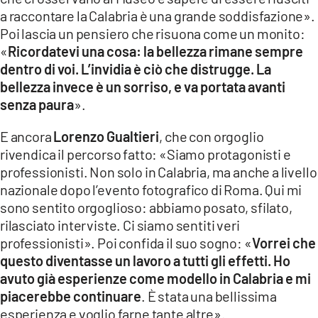
a raccontare la Calabria è una grande soddisfazione».
Poi lascia un pensiero che risuona come un monito:
«
Ricordatevi una cosa: la bellezza rimane sempre
dentro di voi. L’invidia è ciò che distrugge. La
bellezza invece è un sorriso, e va portata avanti
senza paura
».
E ancora
Lorenzo Gualtieri
, che con orgoglio
rivendica il percorso fatto: «Siamo protagonisti e
professionisti. Non solo in Calabria, ma anche a livello
nazionale dopo l’evento fotografico di Roma. Qui mi
sono sentito orgoglioso: abbiamo posato, sfilato,
rilasciato interviste. Ci siamo sentiti veri
professionisti». Poi confida il suo sogno: «
Vorrei che
questo diventasse un lavoro a tutti gli effetti. Ho
avuto già esperienze come modello in Calabria e mi
piacerebbe continuare
. È stata una bellissima
esperienza e voglio farne tante altre».