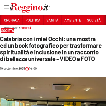
Vai
CRONACA
POLITICA
SANITÀ
AMBIENTE
SOCIETÀ
HOME PAGE
SOCIETÀ
SOCIETÀ
Sezioni
Calabria con i miei Occhi: una mostra
CRONACA
ed un book fotografico per trasformare
POLITICA
spiritualità e inclusione in un racconto
di bellezza universale - VIDEO e FOTO
SANITÀ
19 settembre 2025
14:00
AMBIENTE
SOCIETÀ
CULTURA
ECONOMIA E LAVORO