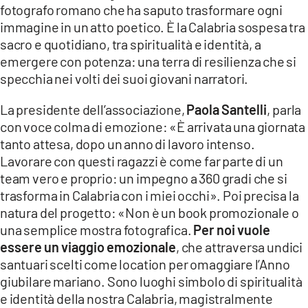
fotografo romano che ha saputo trasformare ogni
immagine in un atto poetico. È la Calabria sospesa tra
sacro e quotidiano, tra spiritualità e identità, a
emergere con potenza: una terra di resilienza che si
specchia nei volti dei suoi giovani narratori.
La presidente dell’associazione,
Paola Santelli
, parla
con voce colma di emozione: «È arrivata una giornata
tanto attesa, dopo un anno di lavoro intenso.
Lavorare con questi ragazzi è come far parte di un
team vero e proprio: un impegno a 360 gradi che si
trasforma in Calabria con i miei occhi». Poi precisa la
natura del progetto: «Non è un book promozionale o
una semplice mostra fotografica.
Per noi vuole
essere un viaggio emozionale
, che attraversa undici
santuari scelti come location per omaggiare l’Anno
giubilare mariano. Sono luoghi simbolo di spiritualità
e identità della nostra Calabria, magistralmente