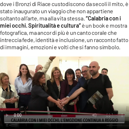
dove i Bronzi di Riace custodiscono da secoli il mito, è
LACITYMAG.IT
stato inaugurato un viaggio che non appartiene
soltanto all’arte, ma alla vita stessa.
“Calabria con i
ILREGGINO.IT
miei occhi. Spiritualità e cultura”
è un book e mostra
fotografica, ma ancor di più è un canto corale che
COSENZACHANNEL.IT
intreccia fede, identità e inclusione, un racconto fatto
di immagini, emozioni e volti che si fanno simbolo.
ILVIBONESE.IT
CATANZAROCHANNEL.IT
LACAPITALENEWS.IT
App
ANDROID
APPLE