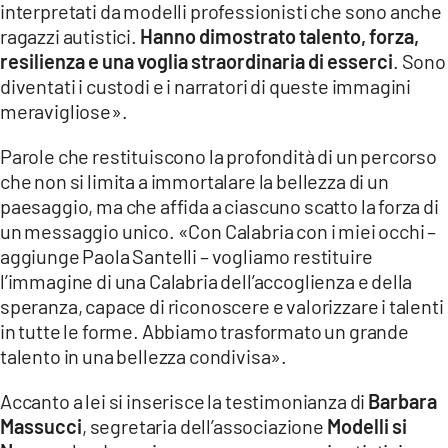
interpretati da modelli professionisti che sono anche
ragazzi autistici.
Hanno dimostrato talento, forza,
resilienza e una voglia straordinaria di esserci
. Sono
diventati i custodi e i narratori di queste immagini
meravigliose».
Parole che restituiscono la profondità di un percorso
che non si limita a immortalare la bellezza di un
paesaggio, ma che affida a ciascuno scatto la forza di
un messaggio unico. «Con Calabria con i miei occhi –
aggiunge Paola Santelli – vogliamo restituire
l’immagine di una Calabria dell’accoglienza e della
speranza, capace di riconoscere e valorizzare i talenti
in tutte le forme. Abbiamo trasformato un grande
talento in una bellezza condivisa».
Accanto a lei si inserisce la testimonianza di
Barbara
Massucci
, segretaria dell’associazione
Modelli si