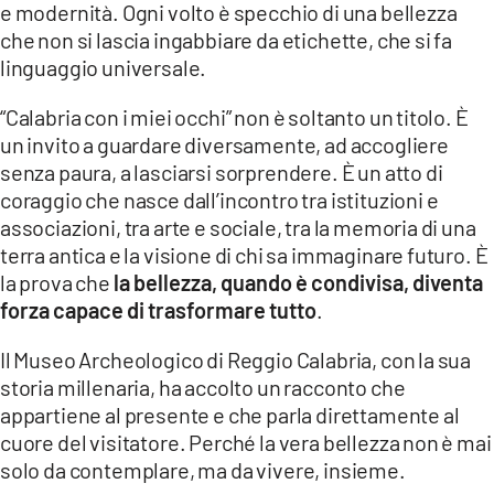
e modernità. Ogni volto è specchio di una bellezza
che non si lascia ingabbiare da etichette, che si fa
linguaggio universale.
“Calabria con i miei occhi” non è soltanto un titolo. È
un invito a guardare diversamente, ad accogliere
senza paura, a lasciarsi sorprendere. È un atto di
coraggio che nasce dall’incontro tra istituzioni e
associazioni, tra arte e sociale, tra la memoria di una
terra antica e la visione di chi sa immaginare futuro. È
la prova che
la bellezza, quando è condivisa, diventa
forza capace di trasformare tutto
.
Il Museo Archeologico di Reggio Calabria, con la sua
storia millenaria, ha accolto un racconto che
appartiene al presente e che parla direttamente al
cuore del visitatore. Perché la vera bellezza non è mai
solo da contemplare, ma da vivere, insieme.