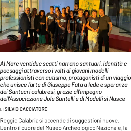
EVENTI
SPORT
Streaming
LAC TV
LAC NETWORK
Al Marc ventidue scatti narrano santuari, identità e
paesaggi attraverso i volti di giovani modelli
LAC ONAIR
professionisti con autismo, protagonisti di un viaggio
che unisce l'arte di Giuseppe Fata a fede e speranza
LaC
dei Santuari calabresi, grazie all'impegno
Network
dell'Associazione Jole Santelli e di Modelli si Nasce
LACPLAY.IT
SILVIO CACCIATORE
LACTV.IT
Reggio Calabria si accende di suggestioni nuove.
Dentro il cuore del Museo Archeologico Nazionale, là
LACONAIR.IT