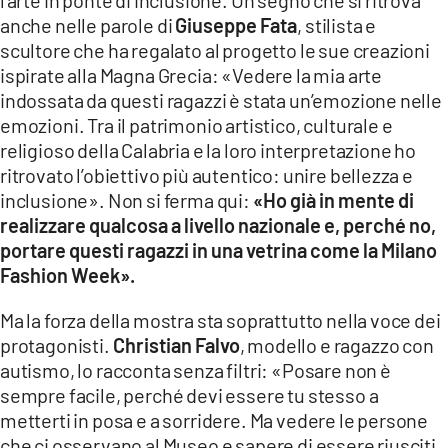
anche nelle parole di
Giuseppe Fata
, stilista e
scultore che ha regalato al progetto le sue creazioni
ispirate alla Magna Grecia: «Vedere la mia arte
indossata da questi ragazzi è stata un’emozione nelle
emozioni. Tra il patrimonio artistico, culturale e
religioso della Calabria e la loro interpretazione ho
ritrovato l’obiettivo più autentico: unire bellezza e
inclusione». Non si ferma qui:
«Ho già in mente di
realizzare qualcosa a livello nazionale e, perché no,
portare questi ragazzi in una vetrina come la Milano
Fashion Week».
Ma la forza della mostra sta soprattutto nella voce dei
protagonisti.
Christian Falvo
, modello e ragazzo con
autismo, lo racconta senza filtri: «Posare non è
sempre facile, perché devi essere tu stesso a
metterti in posa e a sorridere. Ma vedere le persone
che ci osservano al Museo e sapere di essere riusciti