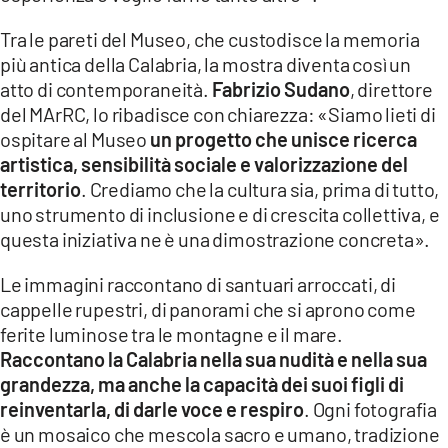
Tra le pareti del Museo, che custodisce la memoria
più antica della Calabria, la mostra diventa così un
atto di contemporaneità.
Fabrizio Sudano
, direttore
del MArRC, lo ribadisce con chiarezza: «Siamo lieti di
ospitare al Museo
un progetto che unisce ricerca
artistica, sensibilità sociale e valorizzazione del
territorio
. Crediamo che la cultura sia, prima di tutto,
uno strumento di inclusione e di crescita collettiva, e
questa iniziativa ne è una dimostrazione concreta».
Le immagini raccontano di santuari arroccati, di
cappelle rupestri, di panorami che si aprono come
ferite luminose tra le montagne e il mare.
Raccontano la Calabria nella sua nudità e nella sua
grandezza, ma anche la capacità dei suoi figli di
reinventarla, di darle voce e respiro
. Ogni fotografia
è un mosaico che mescola sacro e umano, tradizione