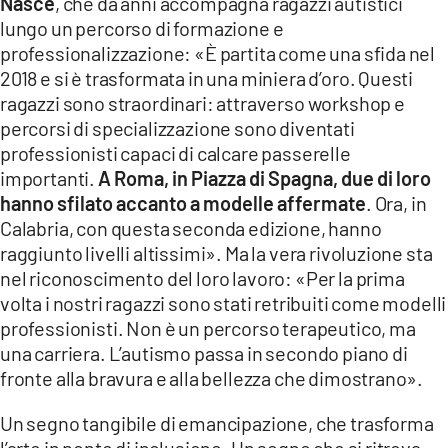
Nasce
, che da anni accompagna ragazzi autistici
lungo un percorso di formazione e
professionalizzazione: «È partita come una sfida nel
2018 e si è trasformata in una miniera d’oro. Questi
ragazzi sono straordinari: attraverso workshop e
percorsi di specializzazione sono diventati
professionisti capaci di calcare passerelle
importanti.
A Roma, in Piazza di Spagna, due di loro
hanno sfilato accanto a modelle affermate
. Ora, in
Calabria, con questa seconda edizione, hanno
raggiunto livelli altissimi». Ma la vera rivoluzione sta
nel riconoscimento del loro lavoro: «Per la prima
volta i nostri ragazzi sono stati retribuiti come modelli
professionisti. Non è un percorso terapeutico, ma
una carriera. L’autismo passa in secondo piano di
fronte alla bravura e alla bellezza che dimostrano».
Un segno tangibile di emancipazione, che trasforma
l’arte in ponte di inclusione. Un segno che si ritrova