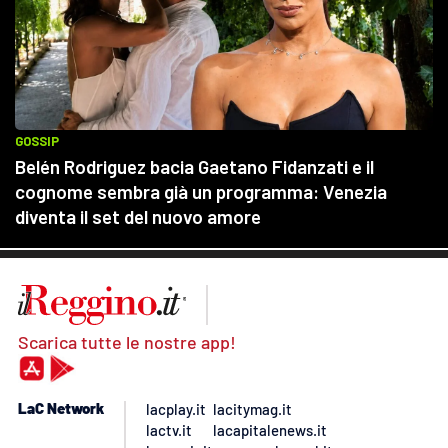
Scarica tutte le nostre app!
LaC Network
lacplay.it
lacitymag.it
lactv.it
lacapitalenews.it