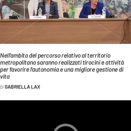
EVENTI
SPORT
Streaming
LAC TV
Nell'ambito del percorso relativo al territorio
LAC NETWORK
metropolitano saranno realizzati tirocini e attività
per favorire l'autonomia e una migliore gestione di
LAC ONAIR
vita
GABRIELLA LAX
LaC
Network
LACPLAY.IT
LACTV.IT
LACONAIR.IT