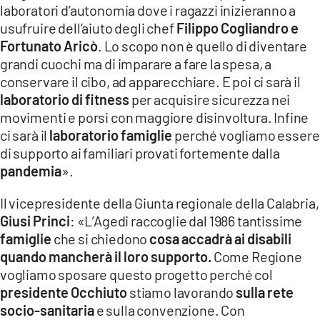
laboratori d’autonomia dove i ragazzi inizieranno a
usufruire dell’aiuto degli chef
Filippo Cogliandro e
Fortunato Aricò
. Lo scopo non è quello di diventare
grandi cuochi ma di imparare a fare la spesa, a
conservare il cibo, ad apparecchiare. E poi ci sarà il
laboratorio di fitness
per acquisire sicurezza nei
movimenti e porsi con maggiore disinvoltura. Infine
ci sarà il
laboratorio famiglie
perché vogliamo essere
di supporto ai familiari provati fortemente dalla
pandemia
».
Il vicepresidente della Giunta regionale della Calabria,
Giusi Princi
: «L’Agedi raccoglie dal 1986 tantissime
famiglie
che si chiedono
cosa accadrà ai disabili
quando mancherà il loro supporto.
Come Regione
vogliamo sposare questo progetto perché col
presidente Occhiuto
stiamo lavorando
sulla rete
socio-sanitaria
e sulla convenzione. Con