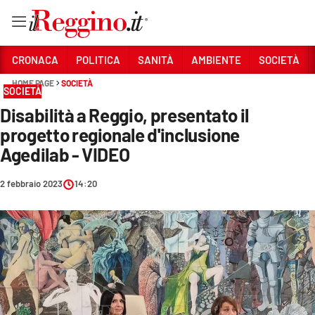
Vai
CRONACA
POLITICA
SANITÀ
AMBIENTE
SOCIETÀ
HOME PAGE
SOCIETÀ
SOCIETÀ
Sezioni
Disabilità a Reggio, presentato il
CRONACA
progetto regionale d'inclusione
POLITICA
Agedilab - VIDEO
SANITÀ
2 febbraio 2023
14:20
AMBIENTE
SOCIETÀ
CULTURA
ECONOMIA E LAVORO