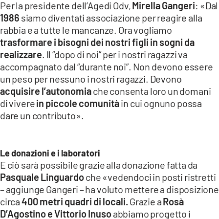
Per la presidente dell’Agedi Odv,
Mirella Gangeri
: «Dal
1986
siamo diventati associazione per reagire alla
rabbia e a tutte le mancanze. Ora vogliamo
trasformare i bisogni dei nostri figli in sogni da
realizzare
. Il “dopo di noi” per i nostri ragazzi va
accompagnato dal “durante noi”. Non devono essere
un peso per nessuno i nostri ragazzi. Devono
acquisire l’autonomia
che consenta loro un domani
di vivere
in piccole comunità
in cui ognuno possa
dare un contributo».
Le donazioni e i laboratori
E ciò sarà possibile grazie alla donazione fatta da
Pasquale Linguardo
che «vedendoci in posti ristretti
– aggiunge Gangeri – ha voluto mettere a disposizione
circa
400 metri quadri di locali.
Grazie a
Rosà
D’Agostino e Vittorio Inuso
abbiamo progetto i