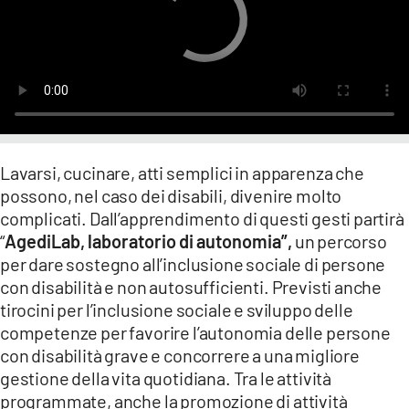
LACITYMAG.IT
ILREGGINO.IT
COSENZACHANNEL.IT
ILVIBONESE.IT
Lavarsi, cucinare, atti semplici in apparenza che
CATANZAROCHANNEL.IT
possono, nel caso dei disabili, divenire molto
complicati. Dall’apprendimento di questi gesti partirà
LACAPITALENEWS.IT
“
AgediLab, laboratorio di autonomia”,
un percorso
per dare sostegno all’inclusione sociale di persone
App
con disabilità e non autosufficienti. Previsti anche
tirocini per l’inclusione sociale e sviluppo delle
ANDROID
competenze per favorire l’autonomia delle persone
APPLE
con disabilità grave e concorrere a una migliore
gestione della vita quotidiana. Tra le attività
programmate, anche la promozione di attività