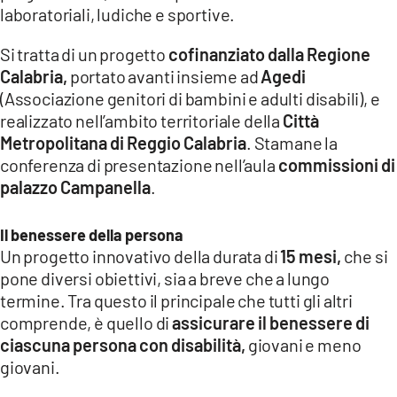
laboratoriali, ludiche e sportive.
Si tratta di un progetto
cofinanziato dalla Regione
Calabria,
portato avanti insieme ad
Agedi
(Associazione genitori di bambini e adulti disabili), e
realizzato nell’ambito territoriale della
Città
Metropolitana di Reggio Calabria
. Stamane la
conferenza di presentazione nell’aula
commissioni di
palazzo Campanella
.
Il benessere della persona
Un progetto innovativo della durata di
15 mesi,
che si
pone diversi obiettivi, sia a breve che a lungo
termine. Tra questo il principale che tutti gli altri
comprende, è quello di
assicurare il benessere di
ciascuna persona con disabilità,
giovani e meno
giovani.