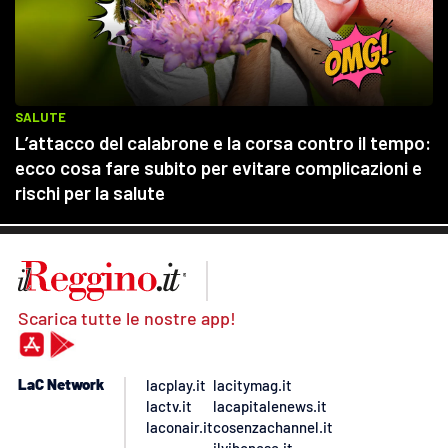
Scarica tutte le nostre app!
LaC Network
lacplay.it
lacitymag.it
lactv.it
lacapitalenews.it
laconair.it
cosenzachannel.it