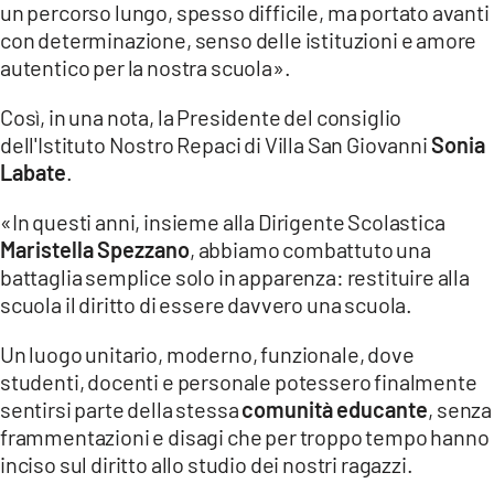
un percorso lungo, spesso difficile, ma portato avanti
con determinazione, senso delle istituzioni e amore
LACITYMAG.IT
autentico per la nostra scuola».
ILREGGINO.IT
Così, in una nota, la Presidente del consiglio
COSENZACHANNEL.IT
dell'Istituto Nostro Repaci di Villa San Giovanni
Sonia
Labate
.
ILVIBONESE.IT
«In questi anni, insieme alla Dirigente Scolastica
CATANZAROCHANNEL.IT
Maristella Spezzano
, abbiamo combattuto una
battaglia semplice solo in apparenza: restituire alla
LACAPITALENEWS.IT
scuola il diritto di essere davvero una scuola.
App
Un luogo unitario, moderno, funzionale, dove
ANDROID
studenti, docenti e personale potessero finalmente
sentirsi parte della stessa
comunità educante
, senza
APPLE
frammentazioni e disagi che per troppo tempo hanno
inciso sul diritto allo studio dei nostri ragazzi.