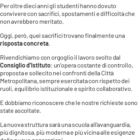
Per oltre dieci anni gli studenti hanno dovuto
convivere con sacrifici, spostamenti e difficoltà che
non avrebbero meritato.
Oggi, però, quei sacrifici trovano finalmente una
risposta concreta
.
Rivendichiamo con orgoglio il lavoro svolto dal
Consiglio d’Istituto
: un’opera costante di controllo,
proposta e sollecito nei confronti della Città
Metropolitana, sempre esercitata con rispetto dei
ruoli, equilibrio istituzionale e spirito collaborativo.
E dobbiamo riconoscere che le nostre richieste sono
state ascoltate.
La nuova struttura sarà una scuola all’avanguardia,
più dignitosa, più moderna e più vicina alle esigenze