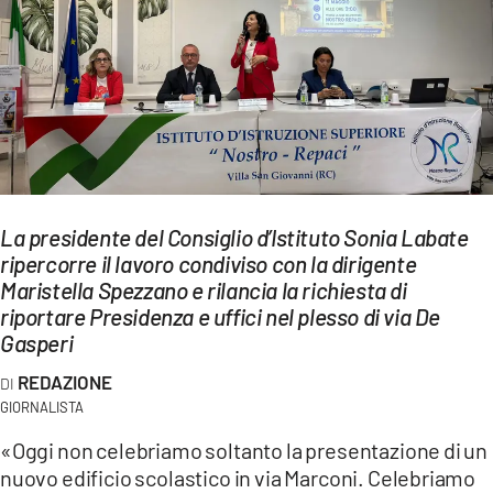
EVENTI
SPORT
Streaming
LAC TV
LAC NETWORK
La presidente del Consiglio d’Istituto Sonia Labate
ripercorre il lavoro condiviso con la dirigente
LAC ONAIR
Maristella Spezzano e rilancia la richiesta di
riportare Presidenza e uffici nel plesso di via De
LaC
Gasperi
Network
REDAZIONE
LACPLAY.IT
GIORNALISTA
LACTV.IT
«Oggi non celebriamo soltanto la presentazione di un
nuovo edificio scolastico in via Marconi. Celebriamo
LACONAIR.IT