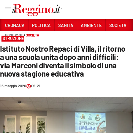
Vai
CRONACA
POLITICA
SANITÀ
AMBIENTE
SOCIETÀ
HOME PAGE
SOCIETÀ
ISTRUZIONE
Sezioni
Istituto Nostro Repaci di Villa, il ritorno
CRONACA
a una scuola unita dopo anni difficili:
POLITICA
via Marconi diventa il simbolo di una
nuova stagione educativa
SANITÀ
16 maggio 2026
09:21
AMBIENTE
SOCIETÀ
CULTURA
ECONOMIA E LAVORO